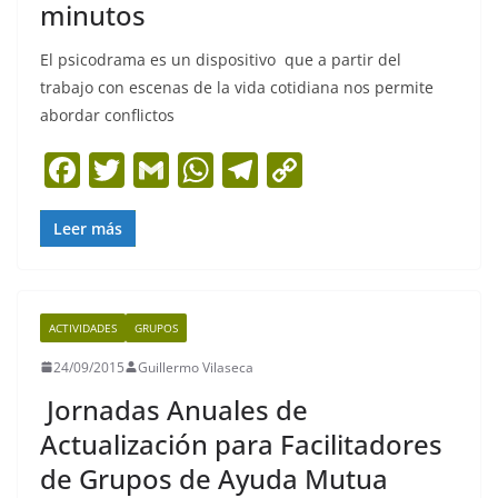
minutos
El psicodrama es un dispositivo que a partir del
trabajo con escenas de la vida cotidiana nos permite
abordar conflictos
F
T
G
W
T
C
a
w
m
h
el
o
c
itt
ai
at
e
p
Leer más
e
er
l
s
gr
y
b
A
a
Li
ACTIVIDADES
GRUPOS
o
p
m
n
24/09/2015
Guillermo Vilaseca
o
p
k
Jornadas Anuales de
k
Actualización para Facilitadores
de Grupos de Ayuda Mutua