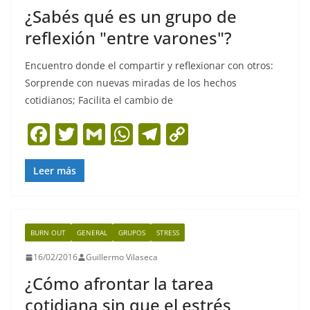
¿Sabés qué es un grupo de
k
reflexión "entre varones"?
Encuentro donde el compartir y reflexionar con otros:
Sorprende con nuevas miradas de los hechos
cotidianos; Facilita el cambio de
F
T
G
W
T
C
a
w
m
h
el
o
c
itt
ai
at
e
p
Leer más
e
er
l
s
gr
y
b
A
a
Li
BURN OUT
GENERAL
GRUPOS
STRESS
o
p
m
n
16/02/2016
Guillermo Vilaseca
o
p
k
¿Cómo afrontar la tarea
k
cotidiana sin que el estrés