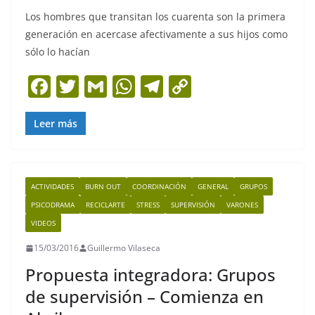
Los hombres que transitan los cuarenta son la primera
generación en acercase afectivamente a sus hijos como
sólo lo hacían
F
T
G
W
T
C
a
w
m
h
el
o
c
itt
ai
at
e
p
Leer más
e
er
l
s
gr
y
b
A
a
Li
ACTIVIDADES
BURN OUT
COORDINACIÓN
GENERAL
GRUPOS
o
p
m
n
PSICODRAMA
RECICLARTE
STRESS
SUPERVISIÓN
VARONES
o
p
k
VIDEOS
k
15/03/2016
Guillermo Vilaseca
Propuesta integradora: Grupos
de supervisión – Comienza en