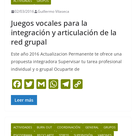
ACTIVIDADES
GRUPOS
02/03/2016
Guillermo Vilaseca
Juegos vocales para la
integración y articulación de la
red grupal
Este año 2016 Actualizacion Permanente te ofrece una
propuesta integradora Supervisar tu tarea profesional
individual y o grupal Ocuparte de
F
T
G
W
T
C
a
w
m
h
el
o
c
itt
ai
at
e
p
Leer más
e
er
l
s
gr
y
b
A
a
Li
ACTIVIDADES
BURN OUT
COORDINACIÓN
GENERAL
GRUPOS
o
p
m
n
PSICODRAMA
RECICLARTE
STRESS
SUPERVISIÓN
VARONES