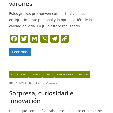
varones
Estos grupos promueven compartir vivencias, el
enriquecimiento personal y la optimización de la
calidad de vida. En julio estaré realizando
F
T
G
W
T
C
a
w
m
h
el
o
c
itt
ai
at
e
p
Leer más
e
er
l
s
gr
y
b
A
a
Li
ACTIVIDADES
GRUPOS
LIBROS
REFLEXIONES
VARONES
o
p
m
n
18/08/2015
Guillermo Vilaseca
o
p
k
Sorpresa, curiosidad e
k
innovación
Desde que comencé a trabajar de maestro en 1969 me