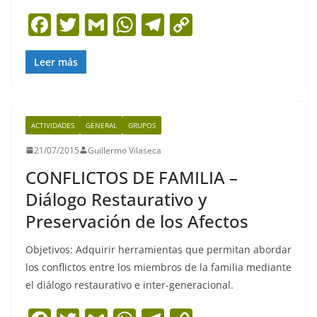
F
T
G
W
T
C
a
w
m
h
el
o
c
itt
ai
at
e
p
Leer más
e
er
l
s
gr
y
b
A
a
Li
ACTIVIDADES
GENERAL
GRUPOS
o
p
m
n
21/07/2015
Guillermo Vilaseca
o
p
k
CONFLICTOS DE FAMILIA –
k
Diálogo Restaurativo y
Preservación de los Afectos
Objetivos: Adquirir herramientas que permitan abordar
los conflictos entre los miembros de la familia mediante
el diálogo restaurativo e inter-generacional.