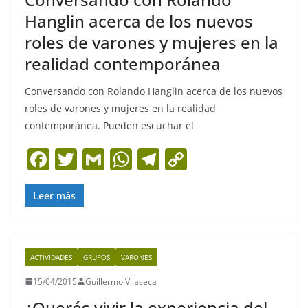
Hanglin acerca de los nuevos
roles de varones y mujeres en la
realidad contemporánea
Conversando con Rolando Hanglin acerca de los nuevos
roles de varones y mujeres en la realidad
contemporánea. Pueden escuchar el
F
T
G
W
T
C
a
w
m
h
el
o
c
itt
ai
at
e
p
Leer más
e
er
l
s
gr
y
b
A
a
Li
ACTIVIDADES
GRUPOS
VARONES
o
p
m
n
15/04/2015
Guillermo Vilaseca
o
p
k
¿Querés vivir la experiencia del