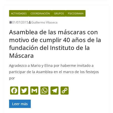
e
er
l
s
gr
y
b
A
a
Li
ACTIVIDADES
COORDINACIÓN
GRUPOS
PSICODRAMA
o
p
m
n
01/07/2015
Guillermo Vilaseca
o
p
k
Asamblea de las máscaras con
k
motivo de cumplir 40 años de la
fundación del Instituto de la
Máscara
Agradezco a Mario y Elina por haberme invitado a
participar de la Asamblea en el marco de los festejos
por
F
T
G
W
T
C
a
w
m
h
el
o
c
itt
ai
at
e
p
Leer más