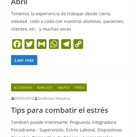
Abril
Tenemos la experiencia de trabajar desde cierta
soledad codo a codo con nuestros alumnos, pacientes,
clientes, etc. y muchas veces
F
T
G
W
T
C
a
w
m
h
el
o
c
itt
ai
at
e
p
Leer más
e
er
l
s
gr
y
b
A
a
Li
ACTIVIDADES
BURN OUT
GRUPOS
STRESS
o
p
m
n
09/03/2016
Guillermo Vilaseca
o
p
k
Tips para combatir el estrés
k
También puede interesarte: Propuesta integradora:
Psicodrama – Supervisión, Estrés Laboral, Dispositivos