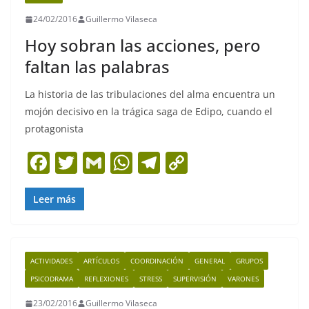
o
p
m
n
24/02/2016
Guillermo Vilaseca
o
p
k
Hoy sobran las acciones, pero
k
faltan las palabras
La historia de las tribulaciones del alma encuentra un
mojón decisivo en la trágica saga de Edipo, cuando el
protagonista
F
T
G
W
T
C
a
w
m
h
el
o
c
itt
ai
at
e
p
Leer más
e
er
l
s
gr
y
b
A
a
Li
ACTIVIDADES
ARTÍCULOS
COORDINACIÓN
GENERAL
GRUPOS
o
p
m
n
PSICODRAMA
REFLEXIONES
STRESS
SUPERVISIÓN
VARONES
o
p
k
23/02/2016
Guillermo Vilaseca