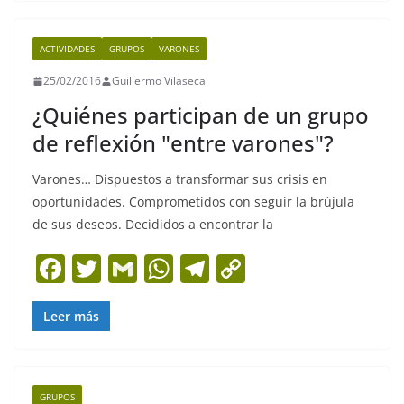
e
er
l
s
gr
y
b
A
a
Li
ACTIVIDADES
GRUPOS
VARONES
o
p
m
n
25/02/2016
Guillermo Vilaseca
o
p
k
¿Quiénes participan de un grupo
k
de reflexión "entre varones"?
Varones… Dispuestos a transformar sus crisis en
oportunidades. Comprometidos con seguir la brújula
de sus deseos. Decididos a encontrar la
F
T
G
W
T
C
a
w
m
h
el
o
c
itt
ai
at
e
p
Leer más
e
er
l
s
gr
y
b
A
a
Li
GRUPOS