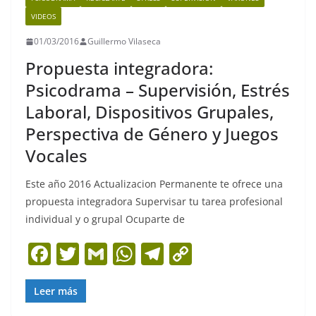
o
p
k
VIDEOS
k
01/03/2016
Guillermo Vilaseca
Propuesta integradora:
Psicodrama – Supervisión, Estrés
Laboral, Dispositivos Grupales,
Perspectiva de Género y Juegos
Vocales
Este año 2016 Actualizacion Permanente te ofrece una
propuesta integradora Supervisar tu tarea profesional
individual y o grupal Ocuparte de
F
T
G
W
T
C
a
w
m
h
el
o
c
itt
ai
at
e
p
Leer más