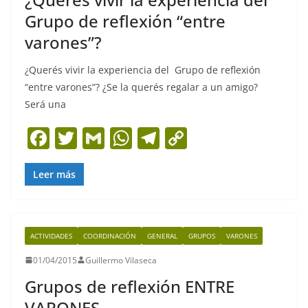
k
Grupo de reflexión “entre
varones”?
¿Querés vivir la experiencia del Grupo de reflexión
“entre varones”? ¿Se la querés regalar a un amigo?
Será una
F
T
G
W
T
C
a
w
m
h
el
o
c
itt
ai
at
e
p
Leer más
e
er
l
s
gr
y
b
A
a
Li
ACTIVIDADES
COORDINACIÓN
GENERAL
GRUPOS
VARONES
o
p
m
n
01/04/2015
Guillermo Vilaseca
o
p
k
Grupos de reflexión ENTRE
k
VARONES