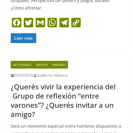
Grupales, Perspectiva de Género y Juegos Vocales
¿Cómo afrontar
F
T
G
W
T
C
a
w
m
h
el
o
c
itt
ai
at
e
p
Leer más
e
er
l
s
gr
y
b
A
a
Li
ACTIVIDADES
GRUPOS
VARONES
o
p
m
n
03/03/2016
Guillermo Vilaseca
o
p
k
¿Querés vivir la experiencia del
k
Grupo de reflexión “entre
varones”? ¿Querés invitar a un
amigo?
Será un momento especial entre hombres dispuestos a