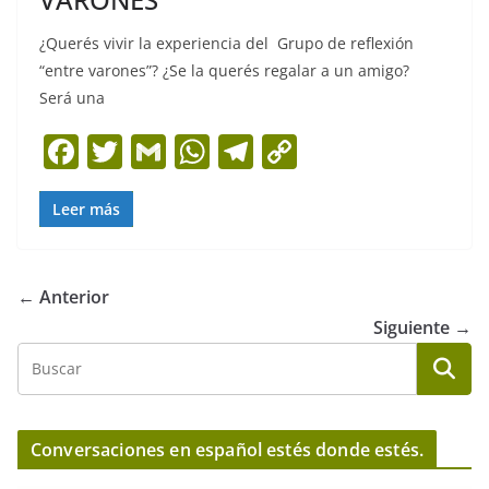
¿Querés vivir la experiencia del Grupo de reflexión
“entre varones”? ¿Se la querés regalar a un amigo?
Será una
F
T
G
W
T
C
a
w
m
h
el
o
c
itt
ai
at
e
p
Leer más
e
er
l
s
gr
y
b
A
a
Li
← Anterior
o
p
m
n
Siguiente →
o
p
k
k
Conversaciones en español estés donde estés.