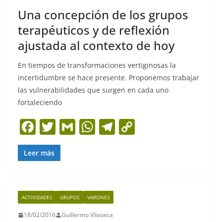
k
Una concepción de los grupos
terapéuticos y de reflexión
ajustada al contexto de hoy
En tiempos de transformaciones vertiginosas la
incertidumbre se hace presente. Proponemos trabajar
las vulnerabilidades que surgen en cada uno
fortaleciendo
F
T
G
W
T
C
a
w
m
h
el
o
c
itt
ai
at
e
p
Leer más
e
er
l
s
gr
y
b
A
a
Li
ACTIVIDADES
GRUPOS
VARONES
o
p
m
n
18/02/2016
Guillermo Vilaseca
o
p
k