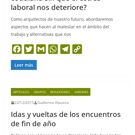
laboral nos deteriore?
Como arquitectos de nuestro futuro, abordaremos
aspectos que hacen al malestar en el ámbito del
trabajo y alternativas que nos
F
T
G
W
T
C
a
w
m
h
el
o
c
itt
ai
at
e
p
Leer más
e
er
l
s
gr
y
b
A
a
Li
ARTÍCULOS
GRUPOS
REFLEXIONES
VARONES
o
p
m
n
22/12/2015
Guillermo Vilaseca
o
p
k
Idas y vueltas de los encuentros
k
de fin de año