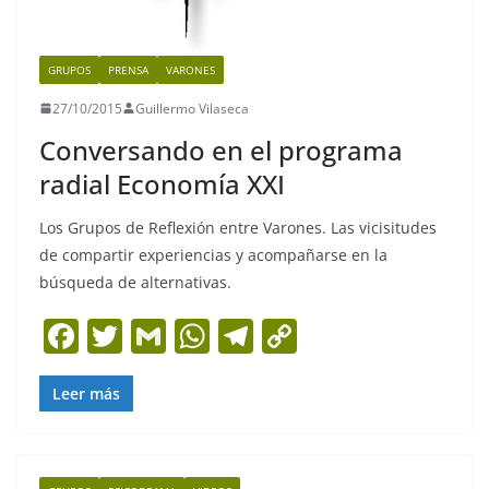
GRUPOS
PRENSA
VARONES
27/10/2015
Guillermo Vilaseca
Conversando en el programa
radial Economía XXI
Los Grupos de Reflexión entre Varones. Las vicisitudes
de compartir experiencias y acompañarse en la
búsqueda de alternativas.
F
T
G
W
T
C
a
w
m
h
el
o
c
itt
ai
at
e
p
Leer más
e
er
l
s
gr
y
b
A
a
Li