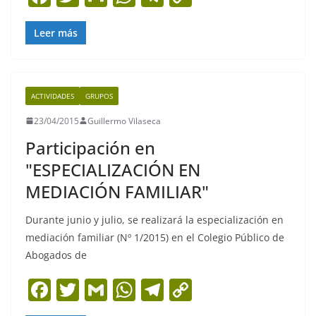
a
w
m
h
el
o
c
itt
ai
at
e
p
Leer más
e
er
l
s
gr
y
b
A
a
Li
ACTIVIDADES
GRUPOS
o
p
m
n
23/04/2015
Guillermo Vilaseca
o
p
k
Participación en
k
"ESPECIALIZACIÓN EN
MEDIACIÓN FAMILIAR"
Durante junio y julio, se realizará la especialización en
mediación familiar (Nº 1/2015) en el Colegio Público de
Abogados de
F
T
G
W
T
C
a
w
m
h
el
o