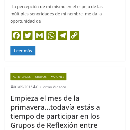
La percepción de mi mismo en el espejo de las
múltiples sonoridades de mi nombre, me da la
oportunidad de
F
T
G
W
T
C
a
w
m
h
el
o
c
itt
ai
at
e
p
Leer más
e
er
l
s
gr
y
b
A
a
Li
ACTIVIDADES
GRUPOS
VARONES
o
p
m
n
01/09/2015
Guillermo Vilaseca
o
p
k
Empieza el mes de la
k
primavera…todavía estás a
tiempo de participar en los
Grupos de Reflexión entre