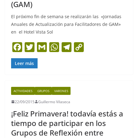
(GAM)
El próximo fin de semana se realizarán las «Jornadas
Anuales de Actualización para Facilitadores de GAM»
en el Hotel Vista Sol
F
T
G
W
T
C
a
w
m
h
el
o
c
itt
ai
at
e
p
Leer más
e
er
l
s
gr
y
b
A
a
Li
ACTIVIDADES
GRUPOS
VARONES
o
p
m
n
22/09/2015
Guillermo Vilaseca
o
p
k
¡Feliz Primavera! todavía estás a
k
tiempo de participar en los
Grupos de Reflexión entre