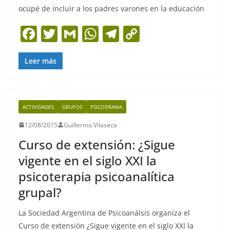
ocupé de incluir a los padres varones en la educación
F
T
G
W
T
C
a
w
m
h
el
o
c
itt
ai
at
e
p
Leer más
e
er
l
s
gr
y
b
A
a
Li
ACTIVIDADES
GRUPOS
PSICODRAMA
o
p
m
n
12/08/2015
Guillermo Vilaseca
o
p
k
Curso de extensión: ¿Sigue
k
vigente en el siglo XXI la
psicoterapia psicoanalítica
grupal?
La Sociedad Argentina de Psicoanálsis organiza el
Curso de extensión ¿Sigue vigente en el siglo XXI la