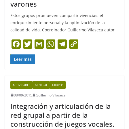
varones
Estos grupos promueven compartir vivencias, el
enriquecimiento personal y la optimización de la
calidad de vida. Coordinador Guillermo Vilaseca autor
F
T
G
W
T
C
a
w
m
h
el
o
c
itt
ai
at
e
p
Leer más
e
er
l
s
gr
y
b
A
a
Li
ACTIVIDADES
GENERAL
GRUPOS
o
p
m
n
08/09/2015
Guillermo Vilaseca
o
p
k
Integración y articulación de la
k
red grupal a partir de la
construcción de juegos vocales.