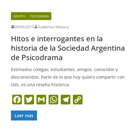
e
er
l
s
gr
y
b
A
a
Li
GRUPOS
PSICODRAMA
o
p
m
n
09/06/2015
Guillermo Vilaseca
o
p
k
Hitos e interrogantes en la
k
historia de la Sociedad Argentina
de Psicodrama
Estimados colegas, estudiantes, amigos, conocidos y
desconocidos. Parte de lo que hoy quiero compartir con
Uds. es una reseña histórica.
F
T
G
W
T
C
a
w
m
h
el
o
c
itt
ai
at
e
p
Leer más
e
er
l
s
gr
y