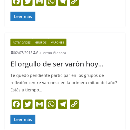
F
T
G
W
T
C
a
w
m
h
el
o
c
itt
ai
at
e
p
Leer más
e
er
l
s
gr
y
b
A
a
Li
ACTIVIDADES
GRUPOS
VARONES
o
p
m
n
02/07/2015
Guillermo Vilaseca
o
p
k
El orgullo de ser varón hoy…
k
Te quedó pendiente participar en los grupos de
reflexión «entre varones» en la primera mitad del año?
Estás a tiempo…
F
T
G
W
T
C
a
w
m
h
el
o
c
itt
ai
at
e
p
Leer más