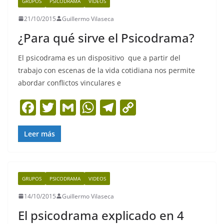
GRUPOS
PSICODRAMA
VIDEOS
o
p
m
n
21/10/2015
Guillermo Vilaseca
o
p
k
¿Para qué sirve el Psicodrama?
k
El psicodrama es un dispositivo que a partir del
trabajo con escenas de la vida cotidiana nos permite
abordar conflictos vinculares e
F
T
G
W
T
C
a
w
m
h
el
o
c
itt
ai
at
e
p
Leer más
e
er
l
s
gr
y
b
A
a
Li
GRUPOS
PSICODRAMA
VIDEOS
o
p
m
n
14/10/2015
Guillermo Vilaseca
o
p
k
El psicodrama explicado en 4
k