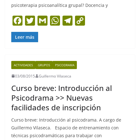
psicoterapia psicoanalítica grupal? Docencia y
F
T
G
W
T
C
a
w
m
h
el
o
c
itt
ai
at
e
p
Leer más
e
er
l
s
gr
y
b
A
a
Li
ACTIVIDADES
GRUPOS
PSICODRAMA
o
p
m
n
03/08/2015
Guillermo Vilaseca
o
p
k
Curso breve: Introducción al
k
Psicodrama >> Nuevas
facilidades de inscripción
Curso breve: Introducción al psicodrama. A cargo de
Guillermo Vilaseca. Espacio de entrenamiento con
técnicas psicodramáticas para trabajar con