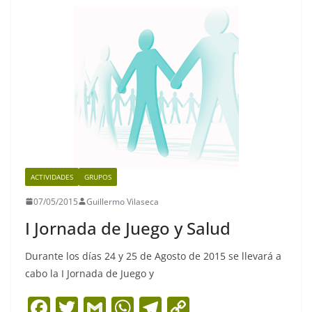
b
A
a
Li
o
p
m
n
o
p
k
k
ACTIVIDADES
GRUPOS
07/05/2015
Guillermo Vilaseca
I Jornada de Juego y Salud
Durante los días 24 y 25 de Agosto de 2015 se llevará a
cabo la I Jornada de Juego y
F
T
G
W
T
C