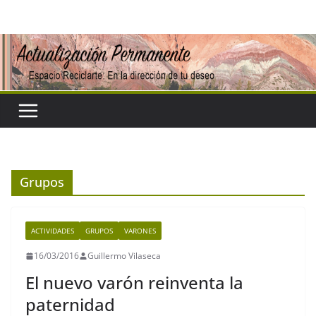
Saltar
al
contenido
Grupos
ACTIVIDADES
GRUPOS
VARONES
16/03/2016
Guillermo Vilaseca
El nuevo varón reinventa la
paternidad