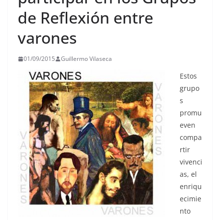
de Reflexión entre
varones
01/09/2015
Guillermo Vilaseca
Estos
grupo
s
promu
even
compa
rtir
vivenci
as, el
enriqu
ecimie
nto