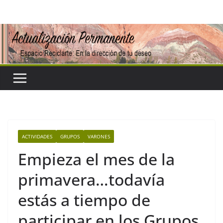
Saltar
al
contenido
ACTIVIDADES
GRUPOS
VARONES
Empieza el mes de la
primavera…todavía
estás a tiempo de
participar en los Grupos