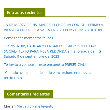
v
í
Entradas recientes
d
e
13 DE MARZO 20 HS. MARCELO CHOCLIN CON GUILLERMO A.
o
VILASECA EN LA SILLA VACÍA EN VIVO POR ZOOM Y YOUTUBE
Como tener momentos felices
«CONSTRUIR, HABITAR Y PENSAR LOS GRUPOS Y EL LAZO
SOCIAL» TEXTO PARA MESA REDONDA en la Jornada del IIG
Sábado 9 de septiembre del 2023
Te invito a compartir este encuentro PRESENCIAL!!!!!
“Cuando avanzo, me despido e incursiono en nuevos
territorios»
Comentarios recientes
Mar
en
Me caigo y me levanto