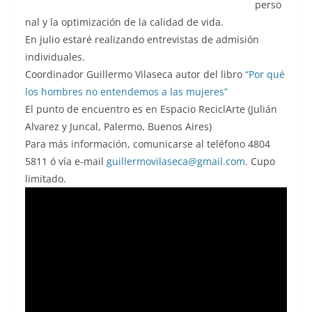
perso
nal y la optimización de la calidad de vida.
En julio estaré realizando entrevistas de admisión
individuales.
Coordinador Guillermo Vilaseca autor del libro
“Por qué
los hombres no entendemos a las mujeres”
El punto de encuentro es en Espacio ReciclArte (Julián
Alvarez y Juncal, Palermo, Buenos Aires)
Para más información, comunicarse al teléfono 4804
5811 ó vía e-mail
guillermovilaseca@gmail.com
. Cupo
limitado.