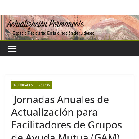
Saltar
al
contenido
ACTIVIDADES
GRUPOS
Jornadas Anuales de
Actualización para
Facilitadores de Grupos
de Ayuda Mutua (GAM)