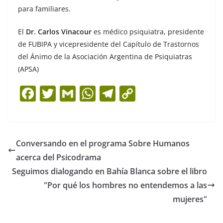
para familiares.
El
Dr. Carlos Vinacour
es médico psiquiatra, presidente
de FUBIPA y vicepresidente del Capítulo de Trastornos
del Ánimo de la Asociación Argentina de Psiquiatras
(APSA)
F
T
G
W
T
C
a
w
m
h
el
o
c
itt
ai
at
e
p
e
er
l
s
gr
y
Conversando en el programa Sobre Humanos
b
A
a
Li
acerca del Psicodrama
o
p
m
n
Seguimos dialogando en Bahía Blanca sobre el libro
o
p
k
"Por qué los hombres no entendemos a las
mujeres"
k