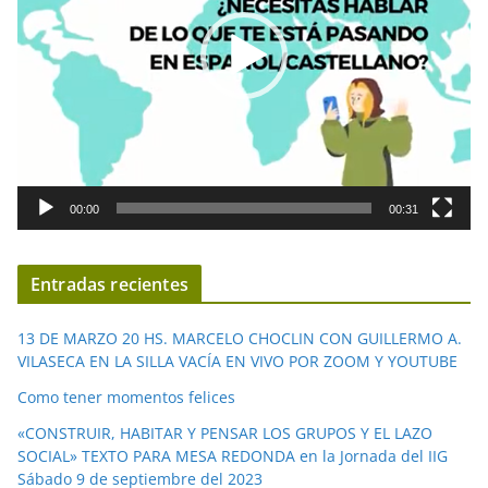
o
d
u
c
t
o
r
d
00:00
00:31
e
v
í
Entradas recientes
d
e
13 DE MARZO 20 HS. MARCELO CHOCLIN CON GUILLERMO A.
o
VILASECA EN LA SILLA VACÍA EN VIVO POR ZOOM Y YOUTUBE
Como tener momentos felices
«CONSTRUIR, HABITAR Y PENSAR LOS GRUPOS Y EL LAZO
SOCIAL» TEXTO PARA MESA REDONDA en la Jornada del IIG
Sábado 9 de septiembre del 2023