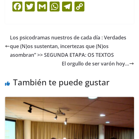
F
T
G
W
T
C
a
w
m
h
el
o
c
itt
ai
at
e
p
e
er
l
s
gr
y
Los psicodramas nuestros de cada día : Verdades
b
A
a
Li
que (N)os sustentan, incertezas que (N)os
o
p
m
n
asombran” >> SEGUNDA ETAPA: OS TEXTOS
o
p
k
El orgullo de ser varón hoy…
k
También te puede gustar