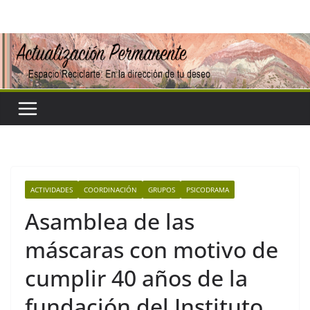
Saltar
al
contenido
ACTIVIDADES
COORDINACIÓN
GRUPOS
PSICODRAMA
Asamblea de las
máscaras con motivo de
cumplir 40 años de la
fundación del Instituto