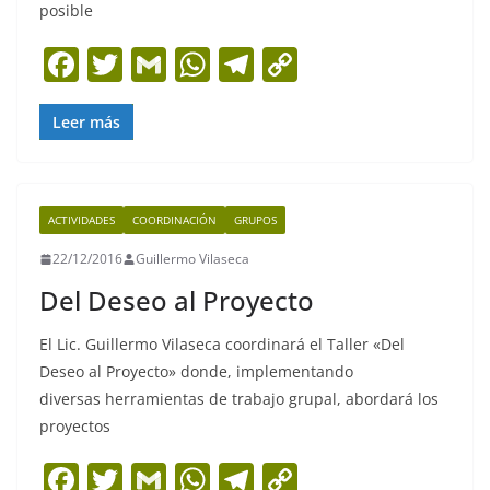
posible
F
T
G
W
T
C
a
w
m
h
el
o
c
itt
ai
at
e
p
Leer más
e
er
l
s
gr
y
b
A
a
Li
ACTIVIDADES
COORDINACIÓN
GRUPOS
o
p
m
n
22/12/2016
Guillermo Vilaseca
o
p
k
Del Deseo al Proyecto
k
El Lic. Guillermo Vilaseca coordinará el Taller «Del
Deseo al Proyecto» donde, implementando
diversas herramientas de trabajo grupal, abordará los
proyectos
F
T
G
W
T
C