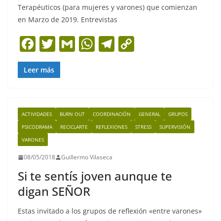
Terapéuticos (para mujeres y varones) que comienzan
en Marzo de 2019. Entrevistas
F
T
G
W
T
C
a
w
m
h
el
o
c
itt
ai
at
e
p
Leer más
e
er
l
s
gr
y
b
A
a
Li
ACTIVIDADES
BURN OUT
COORDINACIÓN
GENERAL
GRUPOS
o
p
m
n
PSICODRAMA
RECICLARTE
REFLEXIONES
STRESS
SUPERVISIÓN
o
p
k
VARONES
k
08/05/2018
Guillermo Vilaseca
Si te sentís joven aunque te
digan SEÑOR
Estas invitado a los grupos de reflexión «entre varones»