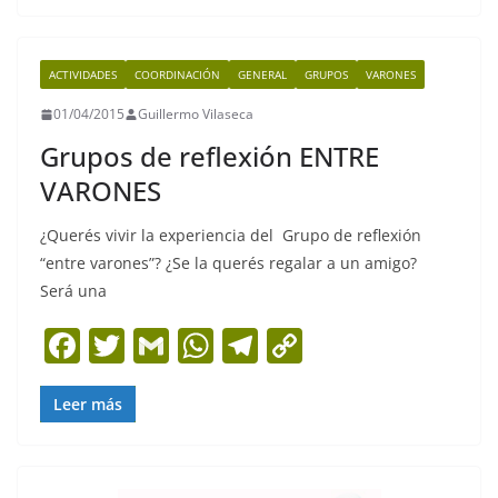
e
er
l
s
gr
y
b
A
a
Li
ACTIVIDADES
COORDINACIÓN
GENERAL
GRUPOS
VARONES
o
p
m
n
01/04/2015
Guillermo Vilaseca
o
p
k
Grupos de reflexión ENTRE
k
VARONES
¿Querés vivir la experiencia del Grupo de reflexión
“entre varones”? ¿Se la querés regalar a un amigo?
Será una
F
T
G
W
T
C
a
w
m
h
el
o
c
itt
ai
at
e
p
Leer más
e
er
l
s
gr
y
b
A
a
Li