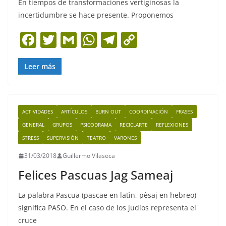
En tiempos de transformaciones vertiginosas la
incertidumbre se hace presente. Proponemos
F
T
G
W
T
C
a
w
m
h
el
o
c
itt
ai
at
e
p
Leer más
e
er
l
s
gr
y
b
A
a
Li
ACTIVIDADES
ARTÍCULOS
BURN OUT
COORDINACIÓN
FRASES
o
p
m
n
GENERAL
GRUPOS
PSICODRAMA
RECICLARTE
REFLEXIONES
o
p
k
STRESS
SUPERVISIÓN
TEATRO
VARONES
k
31/03/2018
Guillermo Vilaseca
Felices Pascuas Jag Sameaj
La palabra Pascua (pascae en latìn, pèsaj en hebreo)
significa PASO. En el caso de los judíos representa el
cruce