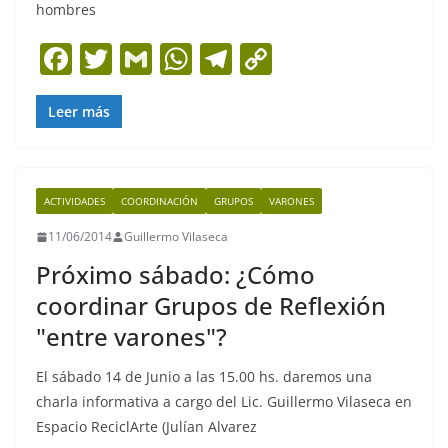
hombres
F
T
G
W
T
C
a
w
m
h
el
o
c
itt
ai
at
e
p
Leer más
e
er
l
s
gr
y
b
A
a
Li
ACTIVIDADES
COORDINACIÓN
GRUPOS
VARONES
o
p
m
n
11/06/2014
Guillermo Vilaseca
o
p
k
Próximo sábado: ¿Cómo
k
coordinar Grupos de Reflexión
"entre varones"?
El sábado 14 de Junio a las 15.00 hs. daremos una
charla informativa a cargo del Lic. Guillermo Vilaseca en
Espacio ReciclArte (Julían Alvarez