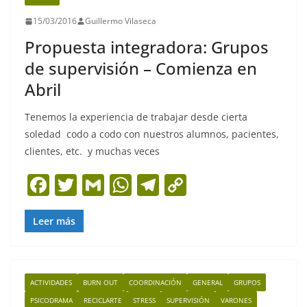
k
15/03/2016
Guillermo Vilaseca
Propuesta integradora: Grupos
de supervisión – Comienza en
Abril
Tenemos la experiencia de trabajar desde cierta
soledad codo a codo con nuestros alumnos, pacientes,
clientes, etc. y muchas veces
F
T
G
W
T
C
a
w
m
h
el
o
c
itt
ai
at
e
p
Leer más
e
er
l
s
gr
y
b
A
a
Li
ACTIVIDADES
BURN OUT
COORDINACIÓN
GENERAL
GRUPOS
o
p
m
n
PSICODRAMA
RECICLARTE
STRESS
SUPERVISIÓN
VARONES