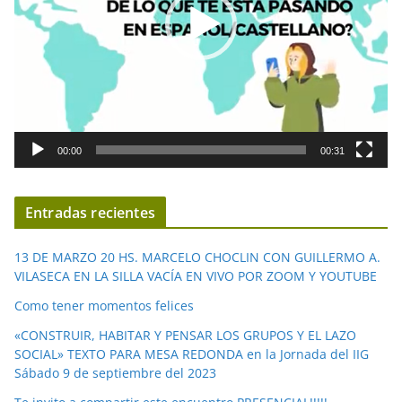
d
u
c
t
o
r
d
00:00
00:31
e
v
í
Entradas recientes
d
e
13 DE MARZO 20 HS. MARCELO CHOCLIN CON GUILLERMO A.
o
VILASECA EN LA SILLA VACÍA EN VIVO POR ZOOM Y YOUTUBE
Como tener momentos felices
«CONSTRUIR, HABITAR Y PENSAR LOS GRUPOS Y EL LAZO
SOCIAL» TEXTO PARA MESA REDONDA en la Jornada del IIG
Sábado 9 de septiembre del 2023