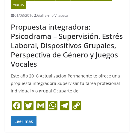
o
p
k
VIDEOS
k
01/03/2016
Guillermo Vilaseca
Propuesta integradora:
Psicodrama – Supervisión, Estrés
Laboral, Dispositivos Grupales,
Perspectiva de Género y Juegos
Vocales
Este año 2016 Actualizacion Permanente te ofrece una
propuesta integradora Supervisar tu tarea profesional
individual y o grupal Ocuparte de
F
T
G
W
T
C
a
w
m
h
el
o
c
itt
ai
at
e
p
Leer más