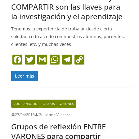
COMPARTIR son las llaves para
la investigación y el aprendizaje
Tenemos la experiencia de trabajar desde cierta
soledad codo a codo con nuestros alumnos, pacientes,
clientes, etc. y muchas veces
F
T
G
W
T
C
a
w
m
h
el
o
c
itt
ai
at
e
p
Leer más
e
er
l
s
gr
y
b
A
a
Li
COORDINACIÓN
GRUPOS
VARONES
o
p
m
n
27/04/2016
Guillermo Vilaseca
o
p
k
Grupos de reflexión ENTRE
k
VARONES para compartir