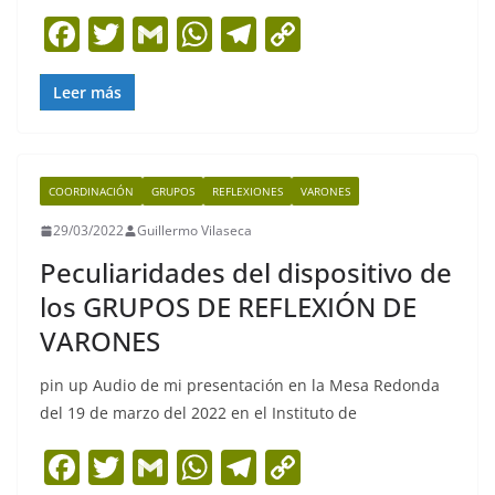
F
T
G
W
T
C
a
w
m
h
el
o
c
itt
ai
at
e
p
Leer más
e
er
l
s
gr
y
b
A
a
Li
COORDINACIÓN
GRUPOS
REFLEXIONES
VARONES
o
p
m
n
29/03/2022
Guillermo Vilaseca
o
p
k
Peculiaridades del dispositivo de
k
los GRUPOS DE REFLEXIÓN DE
VARONES
pin up Audio de mi presentación en la Mesa Redonda
del 19 de marzo del 2022 en el Instituto de
F
T
G
W
T
C