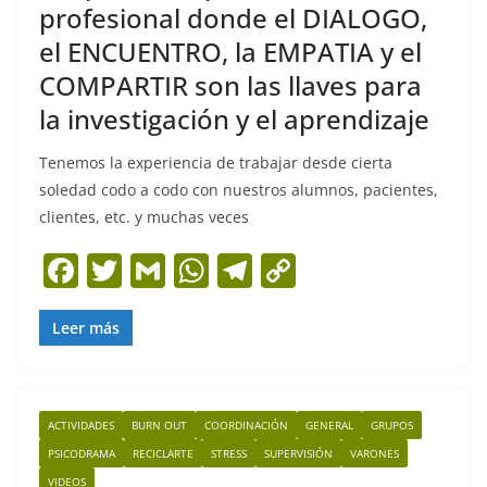
profesional donde el DIALOGO,
el ENCUENTRO, la EMPATIA y el
COMPARTIR son las llaves para
la investigación y el aprendizaje
Tenemos la experiencia de trabajar desde cierta
soledad codo a codo con nuestros alumnos, pacientes,
clientes, etc. y muchas veces
F
T
G
W
T
C
a
w
m
h
el
o
c
itt
ai
at
e
p
Leer más
e
er
l
s
gr
y
b
A
a
Li
ACTIVIDADES
BURN OUT
COORDINACIÓN
GENERAL
GRUPOS
o
p
m
n
PSICODRAMA
RECICLARTE
STRESS
SUPERVISIÓN
VARONES
o
p
k
VIDEOS