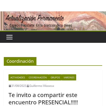
Saltar
al
contenido
Coordinación
ACTIVIDADES
COORDINACIÓN
GRUPOS
VARONES
31/08/2023
Guillermo Vilaseca
Te invito a compartir este
encuentro PRESENCIAL!!!!!