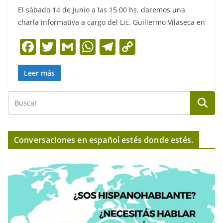
El sábado 14 de Junio a las 15.00 hs. daremos una
charla informativa a cargo del Lic. Guillermo Vilaseca en
F
T
G
W
T
C
a
w
m
h
el
o
c
itt
ai
at
e
p
Leer más
e
er
l
s
gr
y
b
A
a
Li
o
p
m
n
o
p
k
Conversaciones en español estés donde estés.
k
R
e
p
r
o