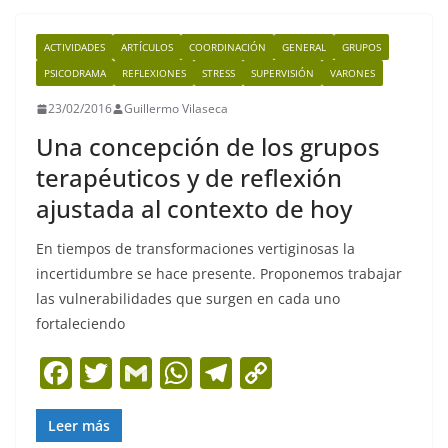
e
er
l
s
gr
y
b
A
a
Li
ACTIVIDADES
ARTÍCULOS
COORDINACIÓN
GENERAL
GRUPOS
o
p
m
n
PSICODRAMA
REFLEXIONES
STRESS
SUPERVISIÓN
VARONES
o
p
k
23/02/2016
Guillermo Vilaseca
k
Una concepción de los grupos
terapéuticos y de reflexión
ajustada al contexto de hoy
En tiempos de transformaciones vertiginosas la
incertidumbre se hace presente. Proponemos trabajar
las vulnerabilidades que surgen en cada uno
fortaleciendo
F
T
G
W
T
C
a
w
m
h
el
o
c
itt
ai
at
e
p
Leer más