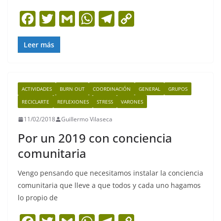
F
T
G
W
T
C
a
w
m
h
el
o
c
itt
ai
at
e
p
Leer más
e
er
l
s
gr
y
b
A
a
Li
ACTIVIDADES
BURN OUT
COORDINACIÓN
GENERAL
GRUPOS
o
p
m
n
RECICLARTE
REFLEXIONES
STRESS
VARONES
o
p
k
11/02/2018
Guillermo Vilaseca
k
Por un 2019 con conciencia
comunitaria
Vengo pensando que necesitamos instalar la conciencia
comunitaria que lleve a que todos y cada uno hagamos
lo propio de