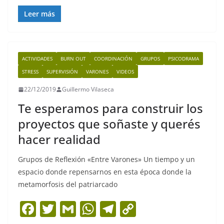
a
w
m
h
el
o
c
itt
ai
at
e
p
Leer más
e
er
l
s
gr
y
b
A
a
Li
ACTIVIDADES
BURN OUT
COORDINACIÓN
GRUPOS
PSICODRAMA
o
p
m
n
STRESS
SUPERVISIÓN
VARONES
VIDEOS
o
p
k
22/12/2019
Guillermo Vilaseca
k
Te esperamos para construir los
proyectos que soñaste y querés
hacer realidad
Grupos de Reflexión «Entre Varones» Un tiempo y un
espacio donde repensarnos en esta época donde la
metamorfosis del patriarcado
F
T
G
W
T
C