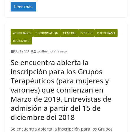
a
w
m
h
el
o
c
itt
ai
at
e
p
Leer más
e
er
l
s
gr
y
b
A
a
Li
ACTIVIDADES
COORDINACIÓN
GENERAL
GRUPOS
PSICODRAMA
o
p
m
n
RECICLARTE
o
p
k
06/12/2018
Guillermo Vilaseca
k
Se encuentra abierta la
inscripción para los Grupos
Terapéuticos (para mujeres y
varones) que comienzan en
Marzo de 2019. Entrevistas de
admisión a partir del 15 de
diciembre del 2018
Se encuentra abierta la inscripción para los Grupos