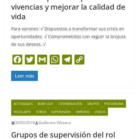
vivencias y mejorar la calidad de
vida
Para varones: √ Dispuestos a transformar sus crisis en
oportunidades. √ Comprometidos con seguir la brújula
de sus deseos. √
F
T
G
W
T
C
a
w
m
h
el
o
c
itt
ai
at
e
p
Leer más
e
er
l
s
gr
y
b
A
a
Li
ACTIVIDADES
BURN OUT
COORDINACIÓN
GRUPOS
PSICODRAMA
o
p
m
n
RECICLARTE
STRESS
SUPERVISIÓN
VARONES
VIDEOS
o
p
k
30/03/2016
Guillermo Vilaseca
k
Grupos de supervisión del rol