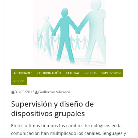
o
p
m
n
o
p
k
k
ACTIVIDADES
COORDINACIÓN
GENERAL
GRUPOS
SUPERVISIÓN
VIDEOS
31/03/2015
Guillermo Vilaseca
Supervisión y diseño de
dispositivos grupales
En los últimos tiempos los cambios tecnológicos en la
comunicación han multiplicado los canales, lenguajes y