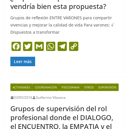
vendría bien esta propuesta?
Grupos de reflexión ENTRE VARONES para compartir
vivencias y mejorar la calidad de vida Para varones: √
Dispuestos a transformar
F
T
G
W
T
C
a
w
m
h
el
o
c
itt
ai
at
e
p
Leer más
e
er
l
s
gr
y
b
A
a
Li
ACTIVIDADES
COORDINACIÓN
PSICODRAMA
STRESS
SUPERVISIÓN
o
p
m
n
03/05/2016
Guillermo Vilaseca
o
p
k
Grupos de supervisión del rol
k
profesional donde el DIALOGO,
el ENCUENTRO, la EMPATIA y el