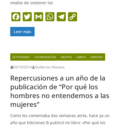
modos de sostener los
F
T
G
W
T
C
a
w
m
h
el
o
c
itt
ai
at
e
p
Leer más
e
er
l
s
gr
y
b
A
a
Li
ACTIVIDADES
COORDINACIÓN
GRUPOS
LIBROS
VARONES
o
p
m
n
02/10/2014
Guillermo Vilaseca
o
p
k
Repercusiones a un año de la
k
publicación de “Por qué los
hombres no entendemos a las
mujeres”
Como les comentaba dos semanas atrás, hace ya un
año que Ediciones B publicó mi libro: «Por qué los