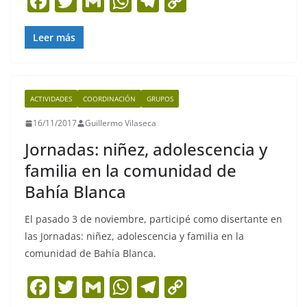
F
T
G
W
T
C
a
w
m
h
el
o
c
itt
ai
at
e
p
Leer más
e
er
l
s
gr
y
b
A
a
Li
ACTIVIDADES
COORDINACIÓN
GRUPOS
o
p
m
n
16/11/2017
Guillermo Vilaseca
o
p
k
Jornadas: niñez, adolescencia y
k
familia en la comunidad de
Bahía Blanca
El pasado 3 de noviembre, participé como disertante en
las Jornadas: niñez, adolescencia y familia en la
comunidad de Bahía Blanca.
F
T
G
W
T
C