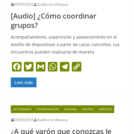
05/07/2016
Guillermo Vilaseca
o
p
k
[Audio] ¿Cómo coordinar
k
grupos?
Acompañamiento, supervisión y asesoramiento en el
diseño de dispositivos a partir de casos concretos. Los
encuentros pueden realizarse de manera
F
T
G
W
T
C
a
w
m
h
el
o
c
itt
ai
at
e
p
Leer más
e
er
l
s
gr
y
b
A
a
Li
ACTIVIDADES
COORDINACIÓN
GENERAL
GRUPOS
VARONES
o
p
m
n
05/05/2016
Guillermo Vilaseca
o
p
k
¿A qué varón que conozcas le
k