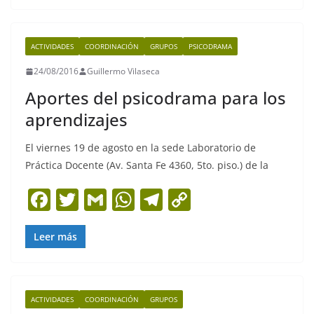
e
er
l
s
gr
y
b
A
a
Li
ACTIVIDADES
COORDINACIÓN
GRUPOS
PSICODRAMA
o
p
m
n
24/08/2016
Guillermo Vilaseca
o
p
k
Aportes del psicodrama para los
k
aprendizajes
El viernes 19 de agosto en la sede Laboratorio de
Práctica Docente (Av. Santa Fe 4360, 5to. piso.) de la
F
T
G
W
T
C
a
w
m
h
el
o
c
itt
ai
at
e
p
Leer más
e
er
l
s
gr
y
b
A
a
Li
ACTIVIDADES
COORDINACIÓN
GRUPOS
o
p
m
n