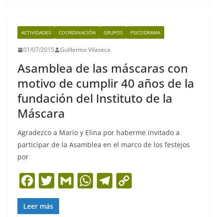
e
er
l
s
gr
y
b
A
a
Li
ACTIVIDADES
COORDINACIÓN
GRUPOS
PSICODRAMA
o
p
m
n
01/07/2015
Guillermo Vilaseca
o
p
k
Asamblea de las máscaras con
k
motivo de cumplir 40 años de la
fundación del Instituto de la
Máscara
Agradezco a Mario y Elina por haberme invitado a
participar de la Asamblea en el marco de los festejos
por
F
T
G
W
T
C
a
w
m
h
el
o
c
itt
ai
at
e
p
Leer más