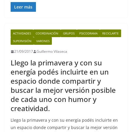
a
w
m
h
el
o
c
itt
ai
at
e
p
Leer más
e
er
l
s
gr
y
b
A
a
Li
ACTIVIDADES
COORDINACIÓN
GRUPOS
PSICODRAMA
RECICLARTE
o
p
m
n
SUPERVISIÓN
VARONES
o
p
k
21/09/2017
Guillermo Vilaseca
k
Llego la primavera y con su
energía podés incluirte en un
espacio donde compartir y
buscar la mejor versión posible
de cada uno con humor y
creatividad.
Llego la primavera y con su energía podés incluirte en
un espacio donde compartir y buscar la mejor versión