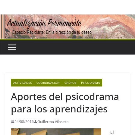
Saltar
al
contenido
ACTIVIDADES
COORDINACIÓN
GRUPOS
PSICODRAMA
Aportes del psicodrama
para los aprendizajes
24/08/2016
Guillermo Vilaseca
El