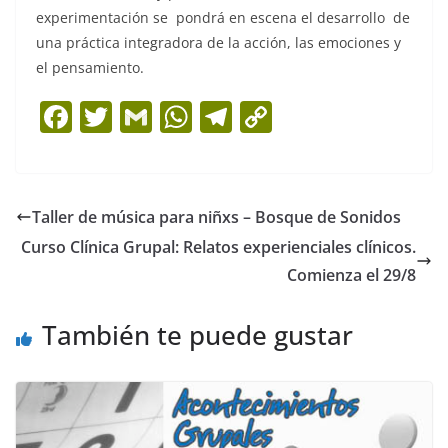
experimentación se pondrá en escena el desarrollo de
una práctica integradora de la acción, las emociones y
el pensamiento.
F
T
G
W
T
C
a
w
m
h
el
o
c
itt
ai
at
e
p
e
er
l
s
gr
y
Taller de música para niñxs – Bosque de Sonidos
b
A
a
Li
Curso Clínica Grupal: Relatos experienciales clínicos.
o
p
m
n
Comienza el 29/8
o
p
k
También te puede gustar
k