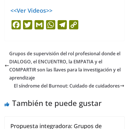
<<Ver Videos>>
F
T
G
W
T
C
a
w
m
h
el
o
c
itt
ai
at
e
p
e
er
l
s
gr
y
Grupos de supervisión del rol profesional donde el
b
A
a
Li
DIALOGO, el ENCUENTRO, la EMPATIA y el
o
p
m
n
COMPARTIR son las llaves para la investigación y el
o
p
k
aprendizaje
El síndrome del Burnout: Cuidado de cuidadores
k
También te puede gustar
Propuesta integradora: Grupos de