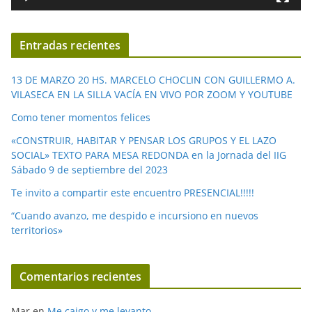
e
v
í
Entradas recientes
d
e
13 DE MARZO 20 HS. MARCELO CHOCLIN CON GUILLERMO A.
o
VILASECA EN LA SILLA VACÍA EN VIVO POR ZOOM Y YOUTUBE
Como tener momentos felices
«CONSTRUIR, HABITAR Y PENSAR LOS GRUPOS Y EL LAZO
SOCIAL» TEXTO PARA MESA REDONDA en la Jornada del IIG
Sábado 9 de septiembre del 2023
Te invito a compartir este encuentro PRESENCIAL!!!!!
“Cuando avanzo, me despido e incursiono en nuevos
territorios»
Comentarios recientes
Mar
en
Me caigo y me levanto