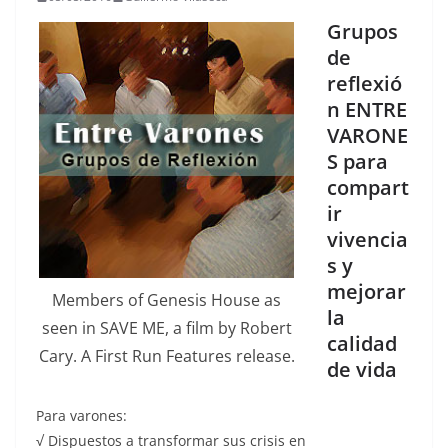
Grupos
de
reflexió
n ENTRE
VARONE
S para
compart
ir
vivencia
s y
mejorar
Members of Genesis House as
la
seen in SAVE ME, a film by Robert
calidad
Cary. A First Run Features release.
de vida
Para varones:
√ Dispuestos a transformar sus crisis en