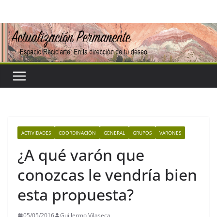
Saltar
al
contenido
ACTIVIDADES
COORDINACIÓN
GENERAL
GRUPOS
VARONES
¿A qué varón que
conozcas le vendría bien
esta propuesta?
05/05/2016
Guillermo Vilaseca