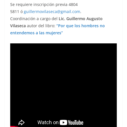
Se requiere inscripción previa 4804
5811 ó
guillermovilaseca@gmail.com
.
Coordinación a cargo del
Lic. Guillermo Augusto
Vilaseca
autor del libro:
“Por que los hombres no
entendemos a las mujeres”