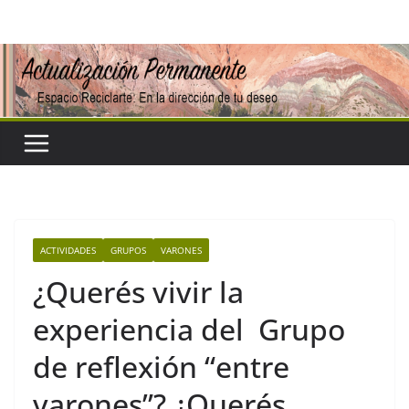
Saltar
al
contenido
ACTIVIDADES
GRUPOS
VARONES
¿Querés vivir la
experiencia del Grupo
de reflexión “entre
varones”? ¿Querés