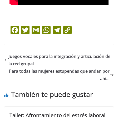
F
T
G
W
T
C
a
w
m
h
el
o
c
itt
ai
at
e
p
e
er
l
s
gr
y
Juegos vocales para la integración y articulación de
b
A
a
Li
la red grupal
o
p
m
n
Para todas las mujeres estupendas que andan por
o
p
k
ahí…
k
También te puede gustar
Taller: Afrontamiento del estrés laboral