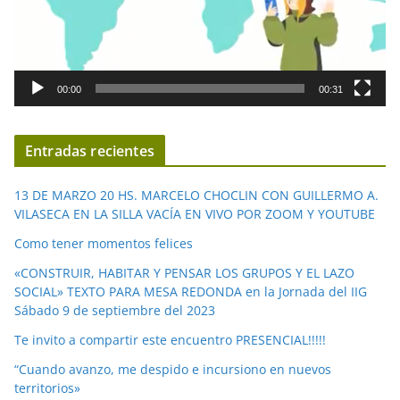
t
o
r
d
00:00
00:31
e
v
í
Entradas recientes
d
e
13 DE MARZO 20 HS. MARCELO CHOCLIN CON GUILLERMO A.
o
VILASECA EN LA SILLA VACÍA EN VIVO POR ZOOM Y YOUTUBE
Como tener momentos felices
«CONSTRUIR, HABITAR Y PENSAR LOS GRUPOS Y EL LAZO
SOCIAL» TEXTO PARA MESA REDONDA en la Jornada del IIG
Sábado 9 de septiembre del 2023
Te invito a compartir este encuentro PRESENCIAL!!!!!
“Cuando avanzo, me despido e incursiono en nuevos
territorios»