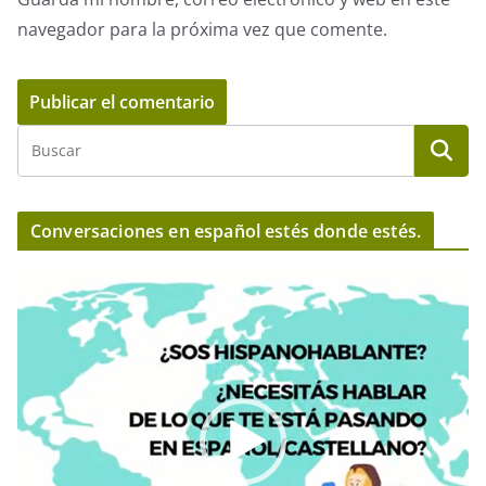
navegador para la próxima vez que comente.
Conversaciones en español estés donde estés.
R
e
p
r
o
d
u
c