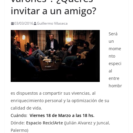
invitar a un amigo?
03/03/2016
Guillermo Vilaseca
Será
un
mome
nto
especi
al
entre
hombr
es dispuestos a compartir sus vivencias, al
enriquecimiento personal y la optimización de su
calidad de vida.
Cuándo:
Viernes 18 de Marzo a las 18 hs.
Dónde:
Espacio ReciclArte
(Julián Alvarez y Juncal,
Palermo)