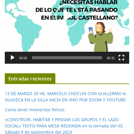
o
d
u
c
t
o
r
d
00:00
00:31
e
v
í
Entradas recientes
d
e
13 DE MARZO 20 HS. MARCELO CHOCLIN CON GUILLERMO A.
o
VILASECA EN LA SILLA VACÍA EN VIVO POR ZOOM Y YOUTUBE
Como tener momentos felices
«CONSTRUIR, HABITAR Y PENSAR LOS GRUPOS Y EL LAZO
SOCIAL» TEXTO PARA MESA REDONDA en la Jornada del IIG
Sábado 9 de septiembre del 2023