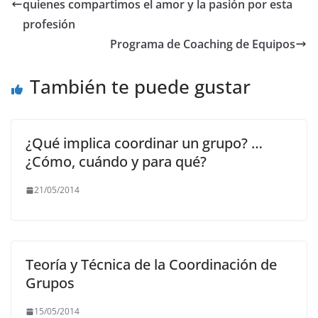
b
A
a
Li
quienes compartimos el amor y la pasión por esta
o
p
m
n
profesión
o
p
k
Programa de Coaching de Equipos
k
También te puede gustar
¿Qué implica coordinar un grupo? …
¿Cómo, cuándo y para qué?
21/05/2014
Teoría y Técnica de la Coordinación de
Grupos
15/05/2014