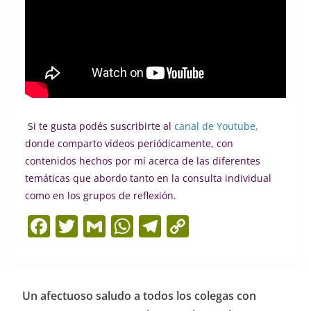
Si te gusta podés suscribirte al
canal de Youtube,
donde comparto videos periódicamente, con
contenidos hechos por mí acerca de las diferentes
temáticas que abordo tanto en la consulta individual
como en los grupos de reflexión.
F
T
G
W
T
C
a
w
m
h
el
o
c
itt
ai
at
e
p
e
er
l
s
gr
y
Un afectuoso saludo a todos los colegas con