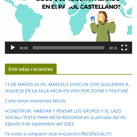
u
c
t
o
r
d
00:00
00:31
e
v
í
Entradas recientes
d
e
13 DE MARZO 20 HS. MARCELO CHOCLIN CON GUILLERMO A.
o
VILASECA EN LA SILLA VACÍA EN VIVO POR ZOOM Y YOUTUBE
Como tener momentos felices
«CONSTRUIR, HABITAR Y PENSAR LOS GRUPOS Y EL LAZO
SOCIAL» TEXTO PARA MESA REDONDA en la Jornada del IIG
Sábado 9 de septiembre del 2023
Te invito a compartir este encuentro PRESENCIAL!!!!!