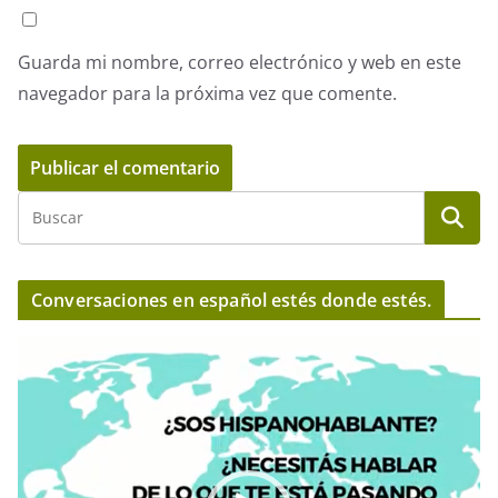
Guarda mi nombre, correo electrónico y web en este
navegador para la próxima vez que comente.
Conversaciones en español estés donde estés.
R
e
p
r
o
d