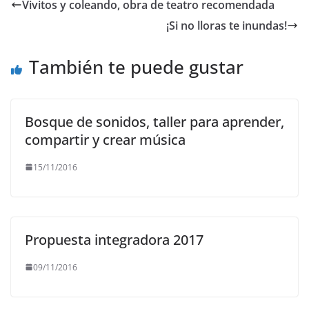
e
er
l
s
gr
y
Vivitos y coleando, obra de teatro recomendada
b
A
a
Li
¡Si no lloras te inundas!
o
p
m
n
o
p
k
También te puede gustar
k
Bosque de sonidos, taller para aprender,
compartir y crear música
15/11/2016
Propuesta integradora 2017
09/11/2016