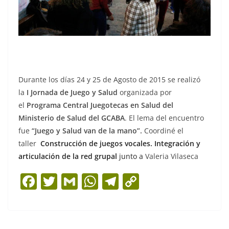
Durante los días 24 y 25 de Agosto de 2015 se realizó
la
I Jornada de Juego y Salud
organizada por
el
Programa Central Juegotecas en Salud del
Ministerio de Salud del GCABA
. El lema del encuentro
fue
“Juego y Salud van de la mano”.
Coordiné el
taller
Construcción de juegos vocales. Integración y
articulación de la red grupal
junto a
Valeria Vilaseca
F
T
G
W
T
C
a
w
m
h
el
o
c
itt
ai
at
e
p