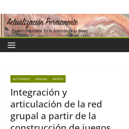
Saltar
al
contenido
ACTIVIDADES
GENERAL
GRUPOS
Integración y
articulación de la red
grupal a partir de la
construcción de juegos