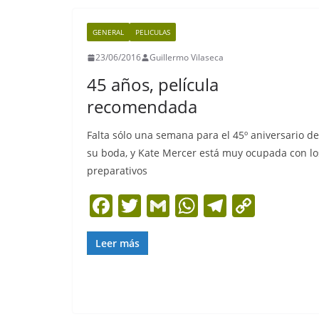
b
A
a
Li
GENERAL
PELICULAS
o
p
m
n
23/06/2016
Guillermo Vilaseca
o
p
k
45 años, película
k
recomendada
Falta sólo una semana para el 45º aniversario de
su boda, y Kate Mercer está muy ocupada con lo
preparativos
F
T
G
W
T
C
a
w
m
h
el
o
c
itt
ai
at
e
p
Leer más
e
er
l
s
gr
y
b
A
a
Li