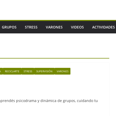
GRUPOS
STRESS
VARONES
VIDEOS
ACTIVIDADES
A
RECICLARTE
STRESS
SUPERVISIÓN
VARONES
s aprendés psicodrama y dinámica de grupos, cuidando tu