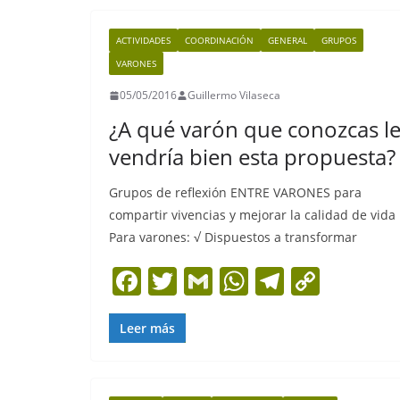
o
p
m
n
o
p
k
ACTIVIDADES
COORDINACIÓN
GENERAL
GRUPOS
k
VARONES
05/05/2016
Guillermo Vilaseca
¿A qué varón que conozcas l
vendría bien esta propuesta?
Grupos de reflexión ENTRE VARONES para
compartir vivencias y mejorar la calidad de vida
Para varones: √ Dispuestos a transformar
F
T
G
W
T
C
a
w
m
h
el
o
c
itt
ai
at
e
p
Leer más
e
er
l
s
gr
y
b
A
a
Li