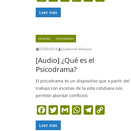
a
w
m
h
el
o
c
itt
ai
at
e
p
Leer más
e
er
l
s
gr
y
b
A
a
Li
GENERAL
PSICODRAMA
o
p
m
n
07/09/2016
Guillermo Vilaseca
o
p
k
[Audio] ¿Qué es el
k
Psicodrama?
El psicodrama es un dispositivo que a partir del
trabajo con escenas de la vida cotidiana nos
permite abordar conflictos
F
T
G
W
T
C
a
w
m
h
el
o
c
itt
ai
at
e
p
Leer más