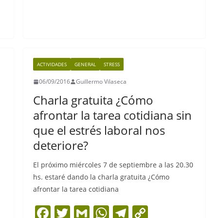
b
A
a
Li
o
p
m
n
o
p
k
k
ACTIVIDADES
GENERAL
STRESS
06/09/2016
Guillermo Vilaseca
Charla gratuita ¿Cómo
afrontar la tarea cotidiana sin
que el estrés laboral nos
deteriore?
El próximo miércoles 7 de septiembre a las 20.30
hs. estaré dando la charla gratuita ¿Cómo
afrontar la tarea cotidiana
F
T
G
W
T
C