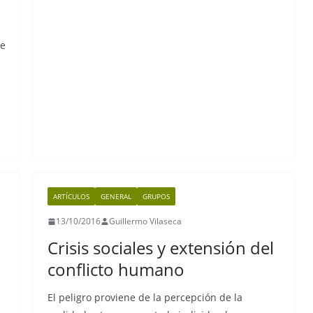
b
A
a
Li
o
p
m
n
de
o
p
k
k
ARTÍCULOS
GENERAL
GRUPOS
13/10/2016
Guillermo Vilaseca
Crisis sociales y extensión del
conflicto humano
El peligro proviene de la percepción de la