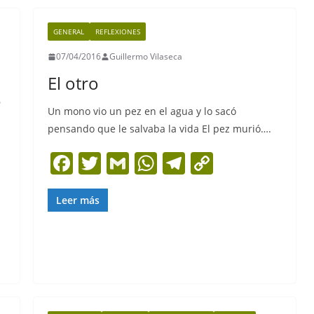
b
A
a
Li
GENERAL
REFLEXIONES
o
p
m
n
07/04/2016
Guillermo Vilaseca
o
p
k
El otro
k
e
Un mono vio un pez en el agua y lo sacó
pensando que le salvaba la vida El pez murió….
F
T
G
W
T
C
a
w
m
h
el
o
c
itt
ai
at
e
p
Leer más
e
er
l
s
gr
y
b
A
a
Li
o
p
m
n
o
p
k