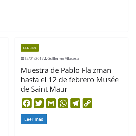
GENERAL
12/01/2017
Guillermo Vilaseca
Muestra de Pablo Flaizman
hasta el 12 de febrero Musée
de Saint Maur
F
T
G
W
T
C
a
w
m
h
el
o
c
itt
ai
at
e
p
Leer más
e
er
l
s
gr
y