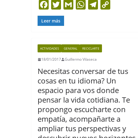
F
T
G
W
T
C
a
w
m
h
el
o
c
itt
ai
at
e
p
Leer más
e
er
l
s
gr
y
b
A
a
Li
ACTIVIDADES
GENERAL
RECICLARTE
o
p
m
n
18/01/2017
Guillermo Vilaseca
o
p
k
Necesitas conversar de tus
k
cosas en tu idioma? Un
espacio para vos donde
pensar la vida cotidiana. Te
propongo escucharte con
empatía, acompañarte a
ampliar tus perspectivas y
descubrir nuevos horizontes.