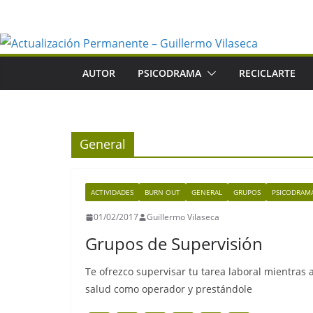
Saltar
al
contenido
AUTOR
PSICODRAMA
RECICLARTE
General
ACTIVIDADES
BURN OUT
GENERAL
GRUPOS
PSICODRAM
01/02/2017
Guillermo Vilaseca
Grupos de Supervisión
Te ofrezco supervisar tu tarea laboral mientra
salud como operador y prestándole