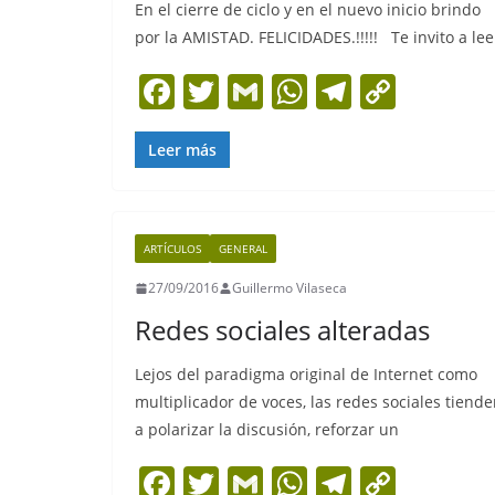
En el cierre de ciclo y en el nuevo inicio brindo
por la AMISTAD. FELICIDADES.!!!!! Te invito a lee
F
T
G
W
T
C
a
w
m
h
el
o
c
itt
ai
at
e
p
Leer más
e
er
l
s
gr
y
b
A
a
Li
ARTÍCULOS
GENERAL
o
p
m
n
27/09/2016
Guillermo Vilaseca
o
p
k
Redes sociales alteradas
k
Lejos del paradigma original de Internet como
multiplicador de voces, las redes sociales tiend
a polarizar la discusión, reforzar un
F
T
G
W
T
C