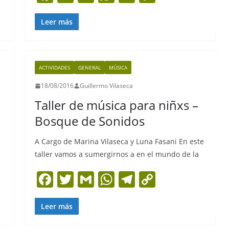
a
w
m
h
el
o
c
itt
ai
at
e
p
Leer más
e
er
l
s
gr
y
b
A
a
Li
ACTIVIDADES
GENERAL
MÚSICA
o
p
m
n
18/08/2016
Guillermo Vilaseca
o
p
k
Taller de música para niñxs –
k
Bosque de Sonidos
A Cargo de Marina Vilaseca y Luna Fasani En este
taller vamos a sumergirnos a en el mundo de la
F
T
G
W
T
C
a
w
m
h
el
o
c
itt
ai
at
e
p
Leer más
e
er
l
s
gr
y