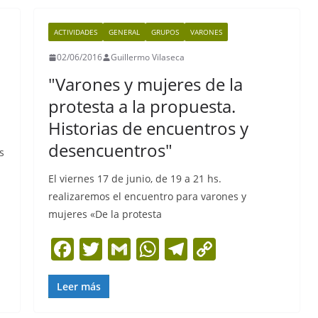
b
A
a
Li
ACTIVIDADES
GENERAL
GRUPOS
VARONES
o
p
m
n
02/06/2016
Guillermo Vilaseca
o
p
k
"Varones y mujeres de la
k
protesta a la propuesta.
Historias de encuentros y
desencuentros"
s
El viernes 17 de junio, de 19 a 21 hs.
realizaremos el encuentro para varones y
mujeres «De la protesta
F
T
G
W
T
C
a
w
m
h
el
o
c
itt
ai
at
e
p
Leer más
e
er
l
s
gr
y