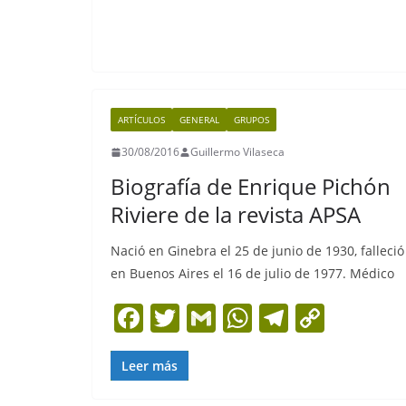
e
er
l
s
gr
y
b
A
a
Li
o
p
m
n
o
p
k
ARTÍCULOS
GENERAL
GRUPOS
k
30/08/2016
Guillermo Vilaseca
Biografía de Enrique Pichón
Riviere de la revista APSA
Nació en Ginebra el 25 de junio de 1930, falleció
en Buenos Aires el 16 de julio de 1977. Médico
F
T
G
W
T
C
a
w
m
h
el
o
c
itt
ai
at
e
p
Leer más
e
er
l
s
gr
y