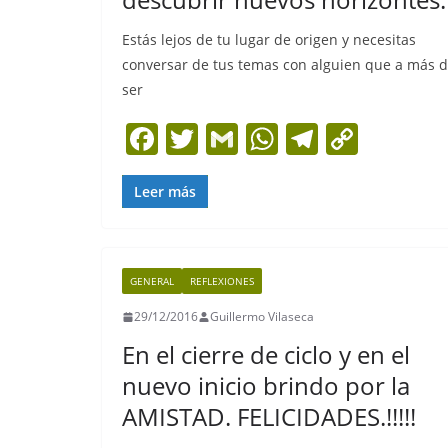
Estás lejos de tu lugar de origen y necesitas
conversar de tus temas con alguien que a más 
ser
F
T
G
W
T
C
a
w
m
h
el
o
c
itt
ai
at
e
p
Leer más
e
er
l
s
gr
y
b
A
a
Li
GENERAL
REFLEXIONES
o
p
m
n
29/12/2016
Guillermo Vilaseca
o
p
k
En el cierre de ciclo y en el
k
nuevo inicio brindo por la
AMISTAD. FELICIDADES.!!!!!