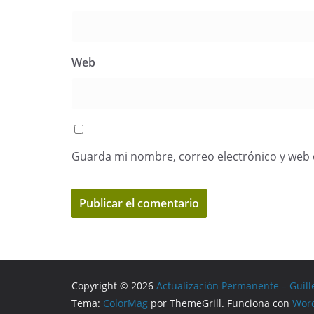
Web
Guarda mi nombre, correo electrónico y web 
Copyright © 2026
Actualización Permanente – Guill
Tema:
ColorMag
por ThemeGrill. Funciona con
Wor