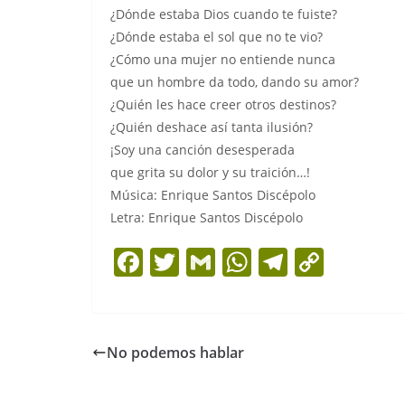
¿Dónde estaba Dios cuando te fuiste?
¿Dónde estaba el sol que no te vio?
¿Cómo una mujer no entiende nunca
que un hombre da todo, dando su amor?
¿Quién les hace creer otros destinos?
¿Quién deshace así tanta ilusión?
¡Soy una canción desesperada
que grita su dolor y su traición…!
Música: Enrique Santos Discépolo
Letra: Enrique Santos Discépolo
F
T
G
W
T
C
a
w
m
h
el
o
c
itt
ai
at
e
p
e
er
l
s
gr
y
No podemos hablar
b
A
a
Li