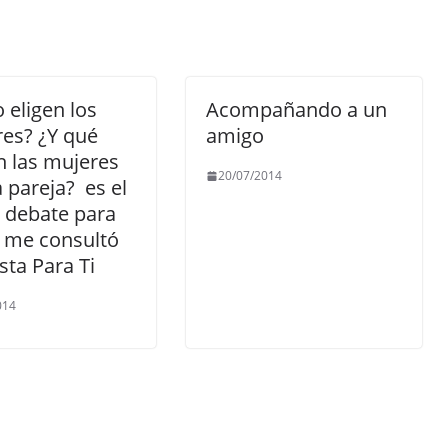
eligen los
Acompañando a un
es? ¿Y qué
amigo
 las mujeres
20/07/2014
 pareja? es el
l debate para
l me consultó
ista Para Ti
014