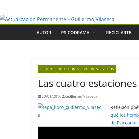
Saltar
al
contenido
AUTOR
PSICODRAMA
RECICLARTE
GENERAL
REFLEXIONES
VARONES
VIDEOS
Las cuatro estaciones
20/01/2016
Guillermo Vilaseca
Reflexión poé
qué los homb
de Psicoanáli