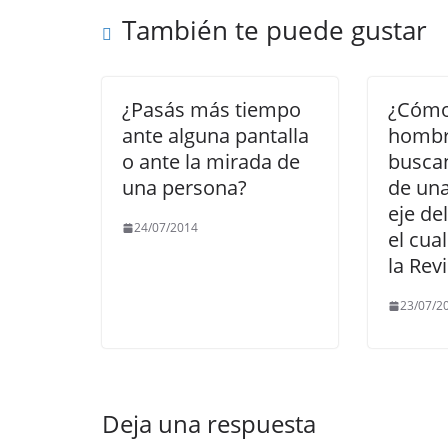
o
p
m
n
También te puede gustar
o
p
k
k
¿Pasás más tiempo
¿Cómo 
ante alguna pantalla
hombr
o ante la mirada de
buscan
una persona?
de una
eje de
24/07/2014
el cua
la Rev
23/07/2
Deja una respuesta