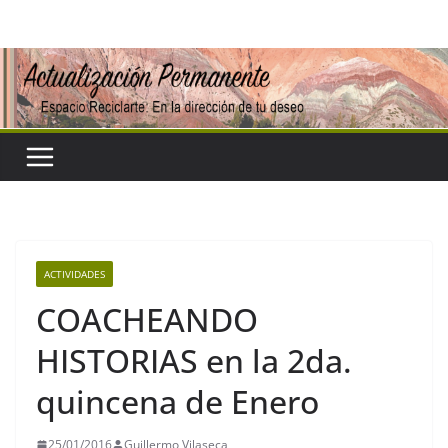
Saltar
al
contenido
ACTIVIDADES
COACHEANDO
HISTORIAS en la 2da.
quincena de Enero
25/01/2016
Guillermo Vilaseca