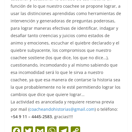
función de lo que nuestro coachee se propone lograr, a
usar las distinciones aprendidas como herramientas de
intervención y generadoras de preguntas poderosas,
para lograr maneras efectivas de identificar, indagar y
desafiar tanto creencias y juicios como estados de
animo y emociones, escuchar el quiebre declarado y el
quiebre subyacente, los compromisos que nuestro
coachee sostiene (los que dice, los que no dice…),
cuestionando, incomodando y al mismo sabiendo que
esa incomodidad será lo que le sirva a nuestro
coachee, ya que esa manera de contarse la historia sea
la que probablemente no le esté permitiendo lograr los
cambios que dice que quiere lograr…
La actividad es arancelada y requiere reserva previa
por mail (
coacheandohistorias@gmail.com
) o teléfono:
+
54 9 11 – 4445-2583
, gracias!!!!
F
T
G
W
T
C