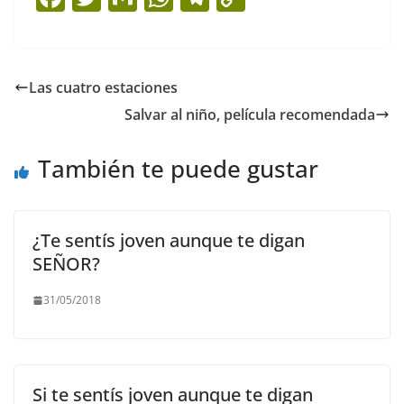
a
w
m
h
el
o
c
itt
ai
at
e
p
e
er
l
s
gr
y
Las cuatro estaciones
b
A
a
Li
Salvar al niño, película recomendada
o
p
m
n
o
p
k
También te puede gustar
k
¿Te sentís joven aunque te digan
SEÑOR?
31/05/2018
Si te sentís joven aunque te digan