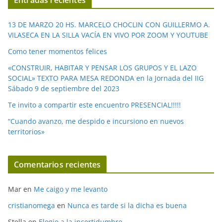
Entradas recientes
d
e
13 DE MARZO 20 HS. MARCELO CHOCLIN CON GUILLERMO A.
o
VILASECA EN LA SILLA VACÍA EN VIVO POR ZOOM Y YOUTUBE
Como tener momentos felices
«CONSTRUIR, HABITAR Y PENSAR LOS GRUPOS Y EL LAZO
SOCIAL» TEXTO PARA MESA REDONDA en la Jornada del IIG
Sábado 9 de septiembre del 2023
Te invito a compartir este encuentro PRESENCIAL!!!!!
“Cuando avanzo, me despido e incursiono en nuevos
territorios»
Comentarios recientes
Mar
en
Me caigo y me levanto
cristianomega
en
Nunca es tarde si la dicha es buena
Stella
en
Elogio a la incertidumbre