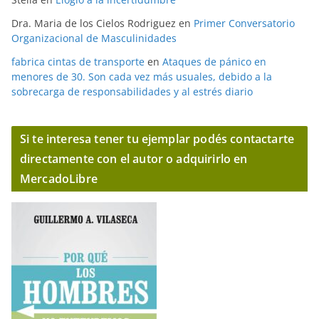
Dra. Maria de los Cielos Rodriguez
en
Primer Conversatorio
Organizacional de Masculinidades
fabrica cintas de transporte
en
Ataques de pánico en
menores de 30. Son cada vez más usuales, debido a la
sobrecarga de responsabilidades y al estrés diario
Si te interesa tener tu ejemplar podés contactarte
directamente con el autor o adquirirlo en
MercadoLibre