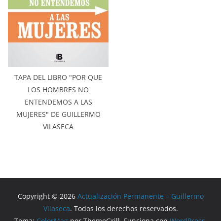
TAPA DEL LIBRO "POR QUE
LOS HOMBRES NO
ENTENDEMOS A LAS
MUJERES" DE GUILLERMO
VILASECA
Copyright © 2026
Actualización Permanente – Guillermo
Vilaseca
. Todos los derechos reservados.
Tema:
ColorMag
por ThemeGrill. Funciona con
WordPress
.