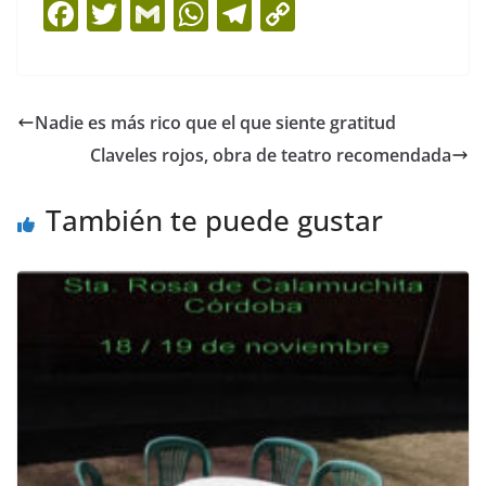
F
T
G
W
T
C
a
w
m
h
el
o
c
itt
ai
at
e
p
e
er
l
s
gr
y
Nadie es más rico que el que siente gratitud
b
A
a
Li
Claveles rojos, obra de teatro recomendada
o
p
m
n
o
p
k
También te puede gustar
k