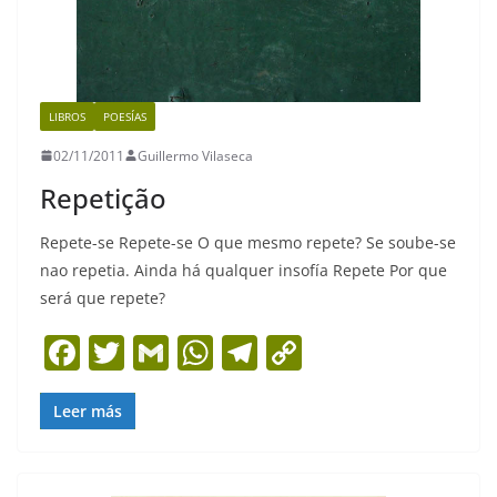
LIBROS
POESÍAS
02/11/2011
Guillermo Vilaseca
Repetição
Repete-se Repete-se O que mesmo repete? Se soube-se
nao repetia. Ainda há qualquer insofía Repete Por que
será que repete?
F
T
G
W
T
C
a
w
m
h
el
o
c
itt
ai
at
e
p
Leer más
e
er
l
s
gr
y
b
A
a
Li