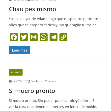
o
p
k
Chau pesimismo
k
Ya sos mayor de edad tengo que despedirte pesimismo
años que te preparo el desayuno que vigilo tu tos de
F
T
G
W
T
C
a
w
m
h
el
o
c
itt
ai
at
e
p
Leer más
e
er
l
s
gr
y
b
A
a
Li
POESÍAS
o
p
m
n
27/02/2012
Guillermo Vilaseca
o
p
k
Si muero pronto
k
Si muero pronto, Sin poder publicar ningún libro, Sin
ver la cara que tienen mis versos en letras de molde,