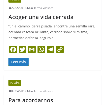
o
p
m
n
22/05/2012
Guillermo Vilaseca
o
p
k
Acoger una vida cerrada
k
“En el camino, tierra pisada, encontré una semilla rara,
acerada cáscara brillante, cerrada sobre sí misma,
hermética defensa, seguro el
F
T
G
W
T
C
a
w
m
h
el
o
c
itt
ai
at
e
p
Leer más
e
er
l
s
gr
y
b
A
a
Li
POESÍAS
o
p
m
n
09/04/2012
Guillermo Vilaseca
o
p
k
Para acordarnos
k