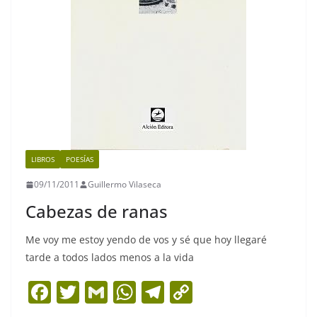
LIBROS
POESÍAS
09/11/2011
Guillermo Vilaseca
Cabezas de ranas
Me voy me estoy yendo de vos y sé que hoy llegaré
tarde a todos lados menos a la vida
F
T
G
W
T
C
a
w
m
h
el
o