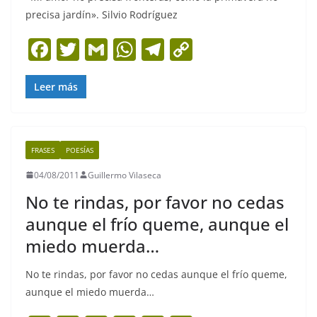
precisa jardín». Silvio Rodríguez
F
T
G
W
T
C
a
w
m
h
el
o
c
itt
ai
at
e
p
Leer más
e
er
l
s
gr
y
b
A
a
Li
FRASES
POESÍAS
o
p
m
n
04/08/2011
Guillermo Vilaseca
o
p
k
No te rindas, por favor no cedas
k
aunque el frío queme, aunque el
miedo muerda…
No te rindas, por favor no cedas aunque el frío queme,
aunque el miedo muerda…