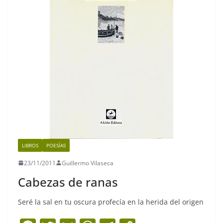
k
LIBROS
POESÍAS
23/11/2011
Guillermo Vilaseca
Cabezas de ranas
Seré la sal en tu oscura profecía en la herida del origen