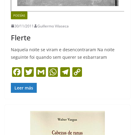
POESÍAS
30/11/2011
Guillermo Vilaseca
Flerte
Naquela noite se viram e desencontraram Na noite
seguinte foi quando sem querer se esbarraram
F
T
G
W
T
C
a
w
m
h
el
o
c
itt
ai
at
e
p
Leer más
e
er
l
s
gr
y
b
A
a
Li
o
p
m
n
o
p
k