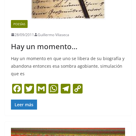
POESÍAS
28/09/2011
Guillermo Vilaseca
Hay un momento…
Hay un momento en que uno se libera de su biografía y
abandona entonces esa sombra agobiante, simulación
que es
F
T
G
W
T
C
a
w
m
h
el
o
c
itt
ai
at
e
p
Leer más
e
er
l
s
gr
y
b
A
a
Li