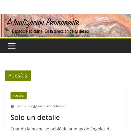
Saltar
al
contenido
Poesías
POESÍAS
11/06/2012
Guillermo Vilaseca
Solo un detalle
Cuando la noche se pobló de ánimas de ángeles de