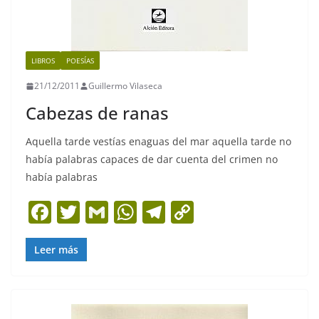
LIBROS
POESÍAS
21/12/2011
Guillermo Vilaseca
Cabezas de ranas
Aquella tarde vestías enaguas del mar aquella tarde no
había palabras capaces de dar cuenta del crimen no
había palabras
F
T
G
W
T
C
a
w
m
h
el
o
c
itt
ai
at
e
p
Leer más
e
er
l
s
gr
y
b
A
a
Li