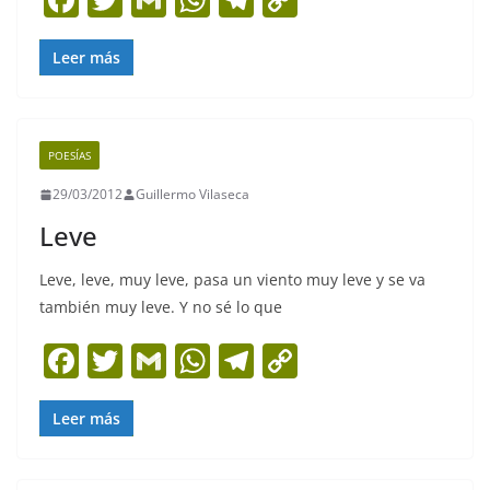
a
w
m
h
el
o
c
itt
ai
at
e
p
Leer más
e
er
l
s
gr
y
b
A
a
Li
POESÍAS
o
p
m
n
29/03/2012
Guillermo Vilaseca
o
p
k
Leve
k
Leve, leve, muy leve, pasa un viento muy leve y se va
también muy leve. Y no sé lo que
F
T
G
W
T
C
a
w
m
h
el
o
c
itt
ai
at
e
p
Leer más
e
er
l
s
gr
y