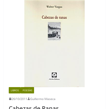
o
p
m
n
o
p
k
k
LIBROS
POESÍAS
26/10/2011
Guillermo Vilaseca
Cabezas de Ranas