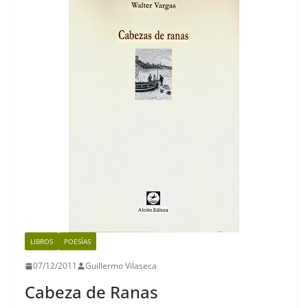
o
p
m
n
o
p
k
k
LIBROS
POESÍAS
07/12/2011
Guillermo Vilaseca
Cabeza de Ranas