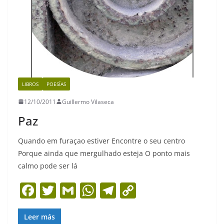
LIBROS
POESÍAS
12/10/2011
Guillermo Vilaseca
Paz
Quando em furaçao estiver Encontre o seu centro
Porque ainda que mergulhado esteja O ponto mais
calmo pode ser lá
F
T
G
W
T
C
a
w
m
h
el
o
c
itt
ai
at
e
p
Leer más