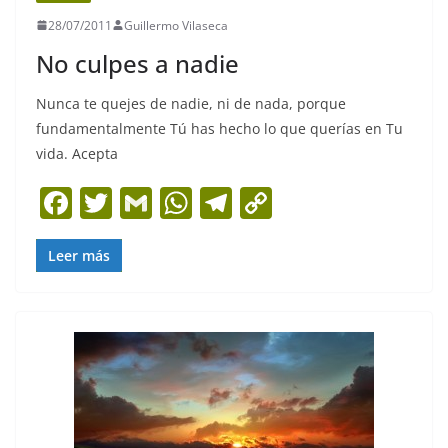
28/07/2011
Guillermo Vilaseca
No culpes a nadie
Nunca te quejes de nadie, ni de nada, porque
fundamentalmente Tú has hecho lo que querías en Tu
vida. Acepta
F
T
G
W
T
C
a
w
m
h
el
o
c
itt
ai
at
e
p
Leer más
e
er
l
s
gr
y
b
A
a
Li
o
p
m
n
o
p
k
k