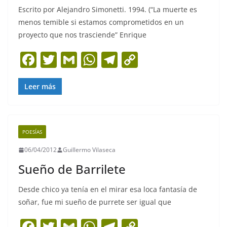
Escrito por Alejandro Simonetti. 1994. (“La muerte es
menos temible si estamos comprometidos en un
proyecto que nos trasciende” Enrique
F
T
G
W
T
C
a
w
m
h
el
o
c
itt
ai
at
e
p
Leer más
e
er
l
s
gr
y
b
A
a
Li
POESÍAS
o
p
m
n
06/04/2012
Guillermo Vilaseca
o
p
k
Sueño de Barrilete
k
Desde chico ya tenía en el mirar esa loca fantasía de
soñar, fue mi sueño de purrete ser igual que
F
T
G
W
T
C