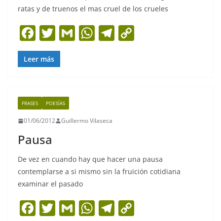
ratas y de truenos el mas cruel de los crueles
F
T
G
W
T
C
a
w
m
h
el
o
c
itt
ai
at
e
p
Leer más
e
er
l
s
gr
y
b
A
a
Li
FRASES
POESÍAS
o
p
m
n
01/06/2012
Guillermo Vilaseca
o
p
k
Pausa
k
De vez en cuando hay que hacer una pausa
contemplarse a si mismo sin la fruición cotidiana
examinar el pasado
F
T
G
W
T
C