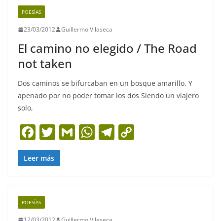
b
A
a
Li
POESÍAS
o
p
m
n
23/03/2012
Guillermo Vilaseca
o
p
k
El camino no elegido / The Road
k
not taken
Dos caminos se bifurcaban en un bosque amarillo, Y
apenado por no poder tomar los dos Siendo un viajero
solo,
F
T
G
W
T
C
a
w
m
h
el
o
c
itt
ai
at
e
p
Leer más
e
er
l
s
gr
y
b
A
a
Li
POESÍAS
o
p
m
n
12/03/2012
Guillermo Vilaseca