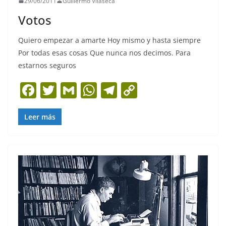
29/06/2011
Guillermo Vilaseca
Votos
Quiero empezar a amarte Hoy mismo y hasta siempre
Por todas esas cosas Que nunca nos decimos. Para
estarnos seguros
F
T
G
W
T
C
a
w
m
h
el
o
c
itt
ai
at
e
p
Leer más
e
er
l
s
gr
y
b
A
a
Li
o
p
m
n
o
p
k
k