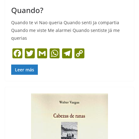
Quando?
Quando te vi Nao queria Quando senti Ja compartia
Quando me viste Me alarmei Quando sentiste Já me
querias
F
T
G
W
T
C
a
w
m
h
el
o
c
itt
ai
at
e
p
Leer más
e
er
l
s
gr
y
b
A
a
Li
o
p
m
n
o
p
k
k