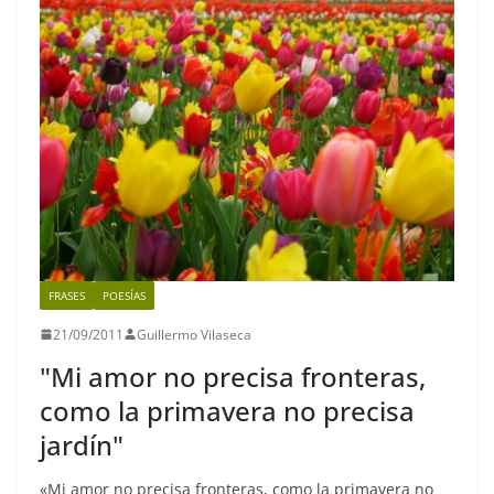
o
p
m
n
o
p
k
k
FRASES
POESÍAS
21/09/2011
Guillermo Vilaseca
"Mi amor no precisa fronteras,
como la primavera no precisa
jardín"
«Mi amor no precisa fronteras, como la primavera no