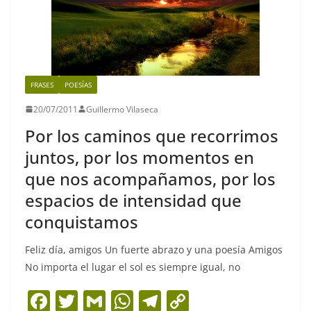
FRASES
POESÍAS
20/07/2011
Guillermo Vilaseca
Por los caminos que recorrimos
juntos, por los momentos en
que nos acompañamos, por los
espacios de intensidad que
conquistamos
Feliz día, amigos Un fuerte abrazo y una poesía Amigos
No importa el lugar el sol es siempre igual, no
F
T
G
W
T
C