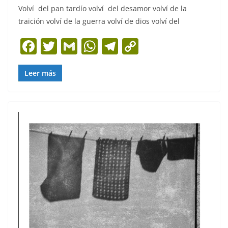
Volví del pan tardío volví del desamor volví de la
traición volví de la guerra volví de dios volví del
F
T
G
W
T
C
a
w
m
h
el
o
c
itt
ai
at
e
p
Leer más
e
er
l
s
gr
y
b
A
a
Li
o
p
m
n
o
p
k
k