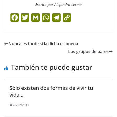
Escrito por Alejandro Lerner
F
T
G
W
T
C
a
w
m
h
el
o
c
itt
ai
at
e
p
e
er
l
s
gr
y
Nunca es tarde si la dicha es buena
b
A
a
Li
Los grupos de pares
o
p
m
n
o
p
k
También te puede gustar
k
Sólo existen dos formas de vivir tu
vida…
28/12/2012