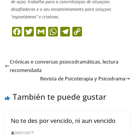
de açao, trabalha para a concretizaçao de situaçoes
desafiadoras e o seu encaminhamento para soluçoes
“espontáneas” e criativas.
F
T
G
W
T
C
a
w
m
h
el
o
c
itt
ai
at
e
p
e
er
l
s
gr
y
Crónicas e conversas psiocodramáticas, lectura
b
A
a
Li
recomendada
o
p
m
n
Revista de Psicoterapia y Psicodrama
o
p
k
También te puede gustar
k
No te des por vencido, ni aun vencido
26/01/2017