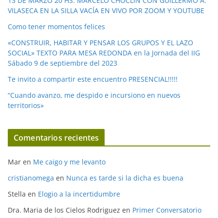
13 DE MARZO 20 HS. MARCELO CHOCLIN CON GUILLERMO A.
o
VILASECA EN LA SILLA VACÍA EN VIVO POR ZOOM Y YOUTUBE
Como tener momentos felices
«CONSTRUIR, HABITAR Y PENSAR LOS GRUPOS Y EL LAZO
SOCIAL» TEXTO PARA MESA REDONDA en la Jornada del IIG
Sábado 9 de septiembre del 2023
Te invito a compartir este encuentro PRESENCIAL!!!!!
“Cuando avanzo, me despido e incursiono en nuevos
territorios»
Comentarios recientes
Mar
en
Me caigo y me levanto
cristianomega
en
Nunca es tarde si la dicha es buena
Stella
en
Elogio a la incertidumbre
Dra. Maria de los Cielos Rodriguez
en
Primer Conversatorio