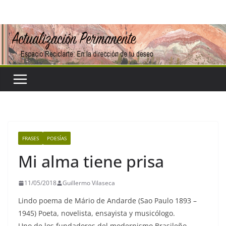
Saltar
al
contenido
FRASES
POESÍAS
Mi alma tiene prisa
11/05/2018
Guillermo Vilaseca
Lindo poema de Mário de Andarde (Sao Paulo 1893 –
1945) Poeta, novelista, ensayista y musicólogo.
Uno de los fundadores del modernismo Brasileño