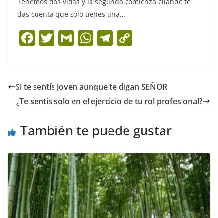
Tenemos dos vidas y la segunda comienza cuando te
das cuenta que sólo tienes una…
F
T
G
W
T
C
a
w
m
h
el
o
c
itt
ai
at
e
p
e
er
l
s
gr
y
Si te sentís joven aunque te digan SEÑOR
b
A
a
Li
¿Te sentís solo en el ejercicio de tu rol profesional?
o
p
m
n
o
p
k
También te puede gustar
k