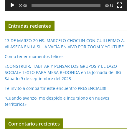
d
00:00
00:31
e
v
í
Entradas recientes
d
e
13 DE MARZO 20 HS. MARCELO CHOCLIN CON GUILLERMO A.
o
VILASECA EN LA SILLA VACÍA EN VIVO POR ZOOM Y YOUTUBE
Como tener momentos felices
«CONSTRUIR, HABITAR Y PENSAR LOS GRUPOS Y EL LAZO
SOCIAL» TEXTO PARA MESA REDONDA en la Jornada del IIG
Sábado 9 de septiembre del 2023
Te invito a compartir este encuentro PRESENCIAL!!!!!
“Cuando avanzo, me despido e incursiono en nuevos
territorios»
Comentarios recientes