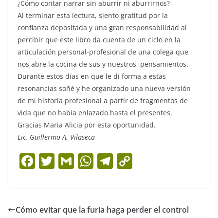
¿Cómo contar narrar sin aburrir ni aburrirnos?
Al terminar esta lectura, siento gratitud por la
confianza depositada y una gran responsabilidad al
percibir que este libro da cuenta de un ciclo en la
articulación personal-profesional de una colega que
nos abre la cocina de sus y nuestros pensamientos.
Durante estos días en que le di forma a estas
resonancias soñé y he organizado una nueva versión
de mi historia profesional a partir de fragmentos de
vida que no habia enlazado hasta el presentes.
Gracias Maria Alicia por esta oportunidad.
Lic. Guillermo A. Vilaseca
F
T
G
W
T
C
a
w
m
h
el
o
c
itt
ai
at
e
p
e
er
l
s
gr
y
Cómo evitar que la furia haga perder el control