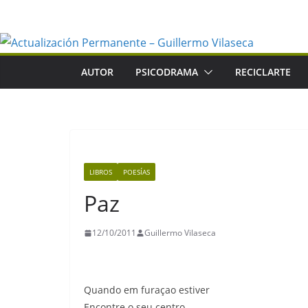
Saltar
al
contenido
AUTOR
PSICODRAMA
RECICLARTE
LIBROS
POESÍAS
Paz
12/10/2011
Guillermo Vilaseca
Quando em furaçao estiver
Encontre o seu centro