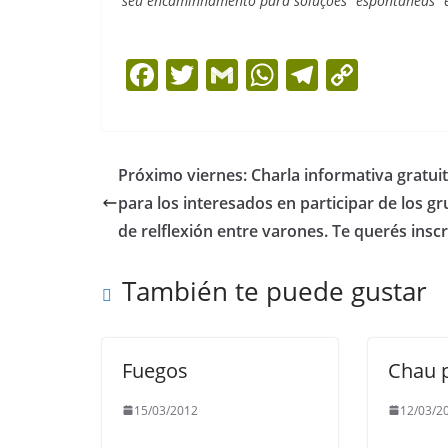
seu encaminhamento para soluçoes “espontáneas” e 
F
T
G
W
T
C
a
w
m
h
el
o
c
itt
ai
at
e
p
e
er
l
s
gr
y
Próximo viernes: Charla informativa gratui
b
A
a
Li
para los interesados en participar de los g
o
p
m
n
de relflexión entre varones. Te querés inscr
o
p
k
También te puede gustar
k
Fuegos
Chau 
15/03/2012
12/03/2