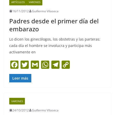
ARTÍCULOS
VARONES
o
p
m
n
16/11/2012
Guillermo Vilaseca
o
p
k
Padres desde el primer día del
k
embarazo
Lo dicen los ginecólogos, los obstetras y las parteras:
cada día el hombre se involucra y participa más
activamente en
F
T
G
W
T
C
a
w
m
h
el
o
c
itt
ai
at
e
p
Leer más
e
er
l
s
gr
y
b
A
a
Li
VARONES
o
p
m
n
24/10/2012
Guillermo Vilaseca
o
p
k