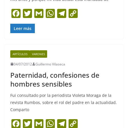
F
T
G
W
T
C
a
w
m
h
el
o
c
itt
ai
at
e
p
Leer más
e
er
l
s
gr
y
b
A
a
Li
ARTÍCULOS
VARONES
o
p
m
n
04/07/2012
Guillermo Vilaseca
o
p
k
Paternidad, confesiones de
k
hombres sensibles
Fui consultado por la periodista Violeta Moraga de la
revista Rumbos, sobre el rol del padre en la actualidad.
Comparto
F
T
G
W
T
C