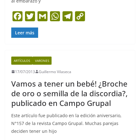
al embarazo y
F
T
G
W
T
C
a
w
m
h
el
o
c
itt
ai
at
e
p
Leer más
e
er
l
s
gr
y
b
A
a
Li
ARTÍCULOS
VARONES
o
p
m
n
17/07/2013
Guillermo Vilaseca
o
p
k
Vamos a tener un bebé! ¿Broche
k
de oro o semilla de la discordia?,
publicado en Campo Grupal
Este artículo fue publicado en la edición aniversario,
N°157 de la revista Campo Grupal. Muchas parejas
deciden tener un hijo