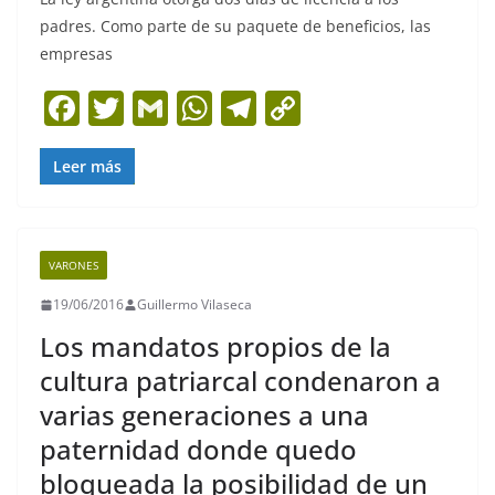
padres. Como parte de su paquete de beneficios, las
empresas
F
T
G
W
T
C
a
w
m
h
el
o
c
itt
ai
at
e
p
Leer más
e
er
l
s
gr
y
b
A
a
Li
VARONES
o
p
m
n
19/06/2016
Guillermo Vilaseca
o
p
k
Los mandatos propios de la
k
cultura patriarcal condenaron a
varias generaciones a una
paternidad donde quedo
bloqueada la posibilidad de un