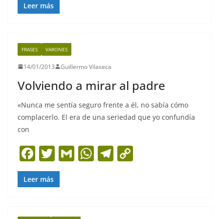
c
itt
ai
at
e
p
Leer más
e
er
l
s
gr
y
b
A
a
Li
FRASES
VARONES
o
p
m
n
14/01/2013
Guillermo Vilaseca
o
p
k
Volviendo a mirar al padre
k
«Nunca me sentía seguro frente a él, no sabía cómo
complacerlo. El era de una seriedad que yo confundía
con
F
T
G
W
T
C
a
w
m
h
el
o
c
itt
ai
at
e
p
Leer más
e
er
l
s
gr
y
b
A
a
Li