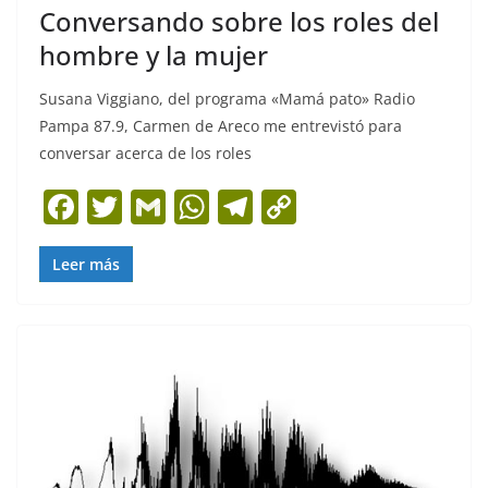
Conversando sobre los roles del
hombre y la mujer
Susana Viggiano, del programa «Mamá pato» Radio
Pampa 87.9, Carmen de Areco me entrevistó para
conversar acerca de los roles
F
T
G
W
T
C
a
w
m
h
el
o
c
itt
ai
at
e
p
Leer más
e
er
l
s
gr
y
b
A
a
Li
o
p
m
n
o
p
k
k