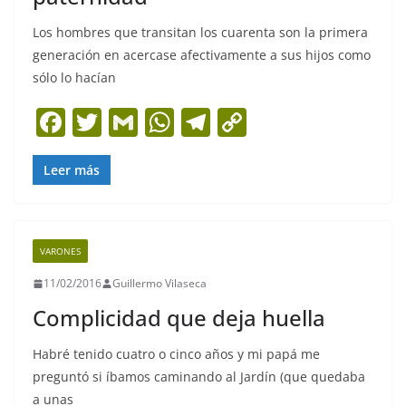
Los hombres que transitan los cuarenta son la primera
generación en acercase afectivamente a sus hijos como
sólo lo hacían
F
T
G
W
T
C
a
w
m
h
el
o
c
itt
ai
at
e
p
Leer más
e
er
l
s
gr
y
b
A
a
Li
VARONES
o
p
m
n
11/02/2016
Guillermo Vilaseca
o
p
k
Complicidad que deja huella
k
Habré tenido cuatro o cinco años y mi papá me
preguntó si íbamos caminando al Jardín (que quedaba
a unas