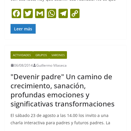
F
T
G
W
T
C
a
w
m
h
el
o
c
itt
ai
at
e
p
Leer más
e
er
l
s
gr
y
b
A
a
Li
ACTIVIDADES
GRUPOS
VARONES
o
p
m
n
06/08/2014
Guillermo Vilaseca
o
p
k
"Devenir padre" Un camino de
k
crecimiento, sanación,
profundas emociones y
significativas transformaciones
El sábado 23 de agosto a las 14.00 los invito a una
charla interactiva para padres y futuros padres. La