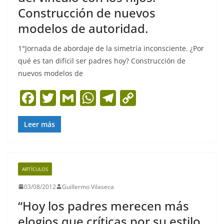
Construcción de nuevos
modelos de autoridad.
1°Jornada de abordaje de la simetría inconsciente. ¿Por
qué es tan difícil ser padres hoy? Construcción de
nuevos modelos de
F
T
G
W
T
C
a
w
m
h
el
o
c
itt
ai
at
e
p
Leer más
e
er
l
s
gr
y
b
A
a
Li
ARTÍCULOS
o
p
m
n
03/08/2012
Guillermo Vilaseca
o
p
k
“Hoy los padres merecen más
k
elogios que críticas por su estilo