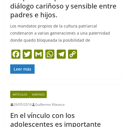
diálogo cariñoso y sensible entre
padres e hijos.
Los mandatos propios de la cultura patriarcal
condenaron a varias generaciones a una paternidad
donde quedo bloqueada la posibilidad de
F
T
G
W
T
C
a
w
m
h
el
o
c
itt
ai
at
e
p
Leer más
e
er
l
s
gr
y
b
A
a
Li
ARTÍCULOS
VARONES
o
p
m
n
26/05/2016
Guillermo Vilaseca
o
p
k
En el vínculo con los
k
adolescentes es importante