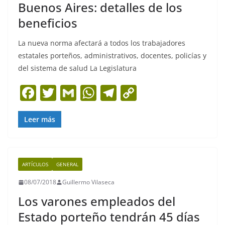
Buenos Aires: detalles de los
beneficios
La nueva norma afectará a todos los trabajadores
estatales porteños, administrativos, docentes, policías y
del sistema de salud La Legislatura
F
T
G
W
T
C
a
w
m
h
el
o
c
itt
ai
at
e
p
Leer más
e
er
l
s
gr
y
b
A
a
Li
ARTÍCULOS
GENERAL
o
p
m
n
08/07/2018
Guillermo Vilaseca
o
p
k
Los varones empleados del
k
Estado porteño tendrán 45 días