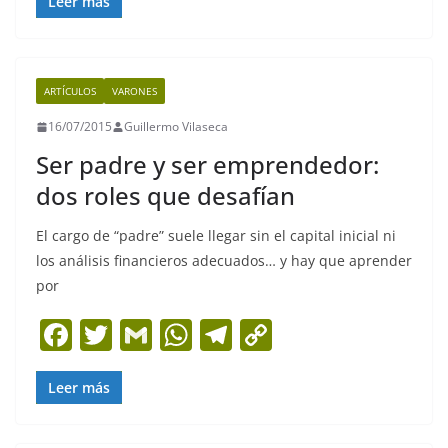
c
itt
ai
at
e
p
Leer más
e
er
l
s
gr
y
b
A
a
Li
ARTÍCULOS
VARONES
o
p
m
n
16/07/2015
Guillermo Vilaseca
o
p
k
Ser padre y ser emprendedor:
k
dos roles que desafían
El cargo de “padre” suele llegar sin el capital inicial ni
los análisis financieros adecuados… y hay que aprender
por
F
T
G
W
T
C
a
w
m
h
el
o
c
itt
ai
at
e
p
Leer más
e
er
l
s
gr
y