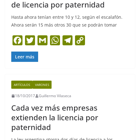
de licencia por paternidad
Hasta ahora tenían entre 10 y 12, según el escalafón.
Ahora serán 15 más otros 30 que se podrán tomar
F
T
G
W
T
C
a
w
m
h
el
o
c
itt
ai
at
e
p
Leer más
e
er
l
s
gr
y
b
A
a
Li
ARTÍCULOS
VARONES
o
p
m
n
18/10/2017
Guillermo Vilaseca
o
p
k
Cada vez más empresas
k
extienden la licencia por
paternidad
La ley argentina otorga dos días de licencia a los