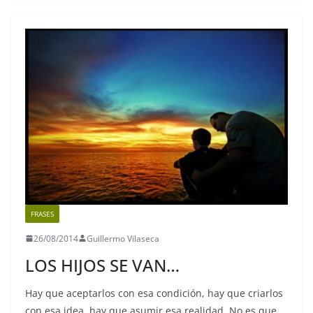
e
er
l
s
gr
y
b
A
a
Li
o
p
m
n
o
p
k
k
FRASES
26/08/2014
Guillermo Vilaseca
LOS HIJOS SE VAN…
Hay que aceptarlos con esa condición, hay que criarlos
con esa idea, hay que asumir esa realidad. No es que