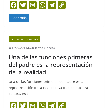
F
T
G
W
T
C
a
w
m
h
el
o
c
itt
ai
at
e
p
Leer más
e
er
l
s
gr
y
b
A
a
Li
ARTÍCULOS
VARONES
o
p
m
n
17/07/2014
Guillermo Vilaseca
o
p
k
Una de las funciones primeras
k
del padre es la representación
de la realidad
Una de las funciones primeras del padre es la
representación de la realidad, ya que en nuestra
cultura, es él
F
T
G
W
T
C