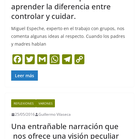
aprender la diferencia entre
controlar y cuidar.
Miguel Espeche, experto en el trabajo con grupos, nos
comenta algunas ideas al respecto. Cuando los padres
y madres hablan
F
T
G
W
T
C
a
w
m
h
el
o
c
itt
ai
at
e
p
Leer más
e
er
l
s
gr
y
b
A
a
Li
REFLEXIONES
VARONES
o
p
m
n
25/05/2016
Guillermo Vilaseca
o
p
k
Una entrañable narración que
k
nos ofrece una visión peculiar