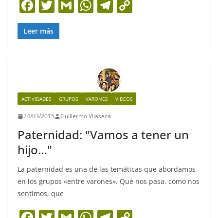
F
T
G
W
T
C
a
w
m
h
el
o
c
itt
ai
at
e
p
Leer más
e
er
l
s
gr
y
b
A
a
Li
o
p
m
n
o
p
k
ACTIVIDADES
GRUPOS
VARONES
VIDEOS
k
24/03/2015
Guillermo Vilaseca
Paternidad: "Vamos a tener un
hijo…"
La paternidad es una de las temáticas que abordamos
en los grupos «entre varones». Qué nos pasa, cómo nos
sentimos, que
F
T
G
W
T
C