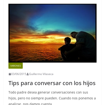
b
A
a
Li
o
p
m
n
o
p
k
k
VARONES
03/06/2015
Guillermo Vilaseca
Tips para conversar con los hijos
Todo padre desea generar conversaciones con sus
hijos, pero no siempre pueden. Cuando nos ponemos a
analizar, nos damos cuenta