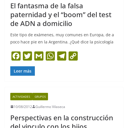
El fantasma de la falsa
k
paternidad y el “boom” del test
de ADN a domicilio
Este tipo de exámenes, muy comunes en Europa, de a
poco hace pie en la Argentina. ¿Qué dice la psicología
F
T
G
W
T
C
a
w
m
h
el
o
c
itt
ai
at
e
p
Leer más
e
er
l
s
gr
y
b
A
a
Li
ACTIVIDADES
GRUPOS
o
p
m
n
10/08/2012
Guillermo Vilaseca
o
p
k
Perspectivas en la construcción
k
del vinculo con los hijos.