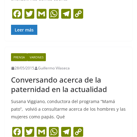
F
T
G
W
T
C
a
w
m
h
el
o
c
itt
ai
at
e
p
Leer más
e
er
l
s
gr
y
b
A
a
Li
PRENSA
VARONES
o
p
m
n
28/05/2015
Guillermo Vilaseca
o
p
k
Conversando acerca de la
k
paternidad en la actualidad
Susana Viggiano, conductora del programa “Mamá
pato”, volvió a consultarme acerca de los hombres y las
mujeres como papás. Qué
F
T
G
W
T
C