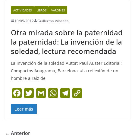
b
A
a
Li
ACTIVIDADES
LIBROS
VARONES
o
p
m
n
10/05/2012
Guillermo Vilaseca
o
p
k
Otra mirada sobre la paternidad
k
la paternidad: La invención de la
soledad, lectura recomendada
La invención de la soledad Autor: Paul Auster Editorial:
Compactos Anagrama, Barcelona. «La reflexión de un
hombre a raíz de
F
T
G
W
T
C
a
w
m
h
el
o
c
itt
ai
at
e
p
Leer más
e
er
l
s
gr
y
b
A
a
Li
← Anterior