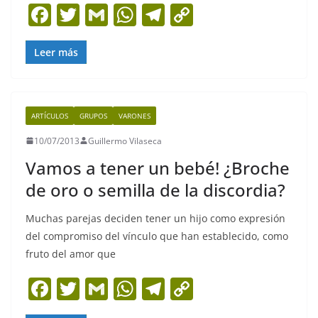
F
T
G
W
T
C
a
w
m
h
el
o
c
itt
ai
at
e
p
Leer más
e
er
l
s
gr
y
b
A
a
Li
ARTÍCULOS
GRUPOS
VARONES
o
p
m
n
10/07/2013
Guillermo Vilaseca
o
p
k
Vamos a tener un bebé! ¿Broche
k
de oro o semilla de la discordia?
Muchas parejas deciden tener un hijo como expresión
del compromiso del vínculo que han establecido, como
fruto del amor que
F
T
G
W
T
C
a
w
m
h
el
o