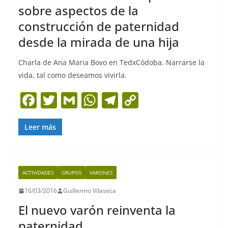
sobre aspectos de la
construcción de paternidad
desde la mirada de una hija
Charla de Ana Maria Bovo en TedxCódoba. Narrarse la
vida, tal como deseamos vivirla.
F
T
G
W
T
C
a
w
m
h
el
o
c
itt
ai
at
e
p
Leer más
e
er
l
s
gr
y
b
A
a
Li
ACTIVIDADES
GRUPOS
VARONES
o
p
m
n
16/03/2016
Guillermo Vilaseca
o
p
k
El nuevo varón reinventa la
k
paternidad