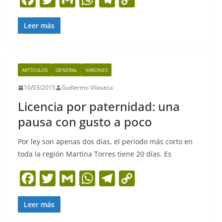
a
w
m
h
el
o
c
itt
ai
at
e
p
Leer más
e
er
l
s
gr
y
b
A
a
Li
ARTÍCULOS
GENERAL
VARONES
o
p
m
n
10/03/2015
Guillermo Vilaseca
o
p
k
Licencia por paternidad: una
k
pausa con gusto a poco
Por ley son apenas dos días, el período más corto en
toda la región Martina Torres tiene 20 días. Es
F
T
G
W
T
C
a
w
m
h
el
o
c
itt
ai
at
e
p
Leer más