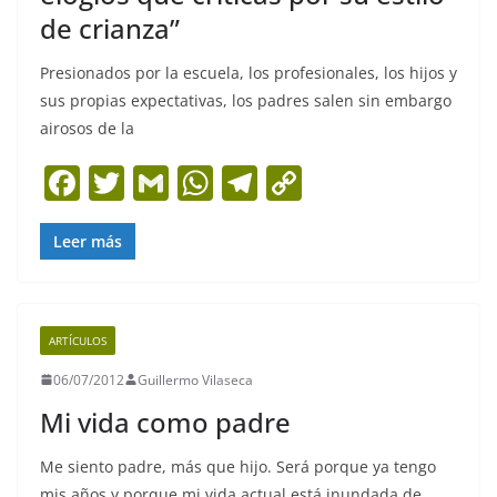
de crianza”
Presionados por la escuela, los profesionales, los hijos y
sus propias expectativas, los padres salen sin embargo
airosos de la
F
T
G
W
T
C
a
w
m
h
el
o
c
itt
ai
at
e
p
Leer más
e
er
l
s
gr
y
b
A
a
Li
ARTÍCULOS
o
p
m
n
06/07/2012
Guillermo Vilaseca
o
p
k
Mi vida como padre
k
Me siento padre, más que hijo. Será porque ya tengo
mis años y porque mi vida actual está inundada de