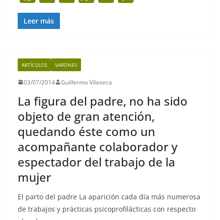
a
w
m
h
el
o
c
itt
ai
at
e
p
Leer más
e
er
l
s
gr
y
b
A
a
Li
ARTÍCULOS
VARONES
o
p
m
n
03/07/2014
Guillermo Vilaseca
o
p
k
La figura del padre, no ha sido
k
objeto de gran atención,
quedando éste como un
acompañante colaborador y
espectador del trabajo de la
mujer
El parto del padre La aparición cada día más numerosa
de trabajos y prácticas psicoprofilácticas con respecto