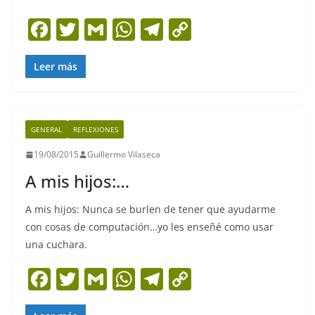
F
T
G
W
T
C
a
w
m
h
el
o
c
itt
ai
at
e
p
Leer más
e
er
l
s
gr
y
b
A
a
Li
GENERAL
REFLEXIONES
o
p
m
n
19/08/2015
Guillermo Vilaseca
o
p
k
A mis hijos:…
k
A mis hijos: Nunca se burlen de tener que ayudarme
con cosas de computación…yo les enseñé como usar
una cuchara.
F
T
G
W
T
C
a
w
m
h
el
o