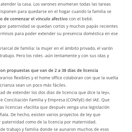
, atender la casa. Los varones enumeran todas las tareas
disponen para quedarse en el hogar cuando la familia se
o de comenzar el vínculo afectivo
con el bebé.
é por paternidad se quedan cortos y muchos papás recientes
ermisos para poder extender su presencia doméstica en ese
arcal de familia: la mujer en el ámbito privado, el varón
 trabajo. Pero los roles -aún lentamente y con sus idas y
n propuestas que van de 2 a 38 días de licencia
orarios flexibles y el home office colaboran con que la vuelta
 crianza sean un poco más fáciles.
d de extender los dos días de licencia que dice la ley»,
de Conciliación Familia y Empresa (CONFyE) del IAE. Que
 licencias «facilita que después venga una legislación
ala. De hecho, existen varios proyectos de ley que
r paternidad como de la licencia por maternidad.
 de trabajo y familia donde se aunaron muchos de esos