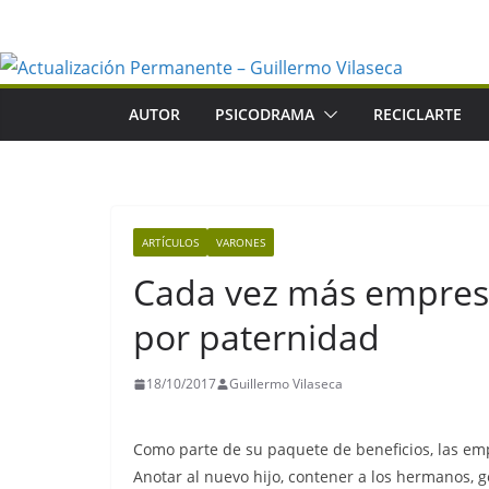
Saltar
al
contenido
AUTOR
PSICODRAMA
RECICLARTE
ARTÍCULOS
VARONES
Cada vez más empresa
por paternidad
18/10/2017
Guillermo Vilaseca
Como parte de su paquete de beneficios, las em
Anotar al nuevo hijo, contener a los hermanos, g