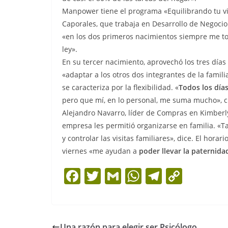
Manpower tiene el programa «Equilibrando tu vid
Caporales, que trabaja en Desarrollo de Negocio
«en los dos primeros nacimientos siempre me to
ley».
En su tercer nacimiento, aprovechó los tres días
«adaptar a los otros dos integrantes de la fami
se caracteriza por la flexibilidad. «
Todos los días
pero que mí, en lo personal, me suma mucho», c
Alejandro Navarro, líder de Compras en Kimberly-
empresa les permitió organizarse en familia. 
y controlar las visitas familiares», dice. El horari
viernes «me ayudan a
poder llevar la paternid
F
T
G
W
T
C
a
w
m
h
el
o
c
itt
ai
at
e
p
e
er
l
s
gr
y
Una razón para elegir ser Psicólogo