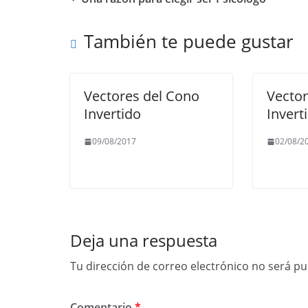
b
A
a
Li
o
p
m
n
También te puede gustar
o
p
k
k
Vectores del Cono
Vector
Invertido
Invert
09/08/2017
02/08/2
Deja una respuesta
Tu dirección de correo electrónico no será pu
Comentario
*