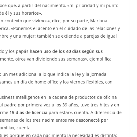
e que, a partir del nacimiento, «mi prioridad y mi punto
de él y sus horarios».
un contexto que vivimos», dice, por su parte, Mariana
rica. «Ponemos el acento en el cuidado de las relaciones y
bre y una mujer: también se extiende a parejas de igual
do y los papás
hacen uso de los 40 días según sus
amente, otros van dividiendo sus semanas», ejemplifica
un mes adicional a lo que indica la ley y la jornada
zamos un día de home office y los viernes flexibles, con
Business Intelligence en la cadena de productos de oficina
i padre por primera vez a los 39 años, tuve tres hijos y en
marme
15 días de licencia
para estar», cuenta. A diferencia de
s semanas de los tres nacimientos
me desconecté por
milia», cuenta.
útiles porque en cada nacimiento la necesidad es distinta: