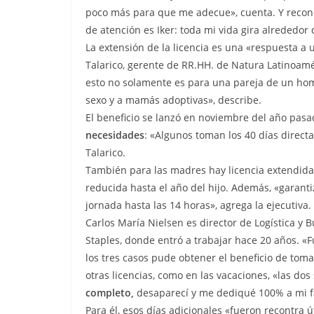
poco más para que me adecue», cuenta. Y reconoc
de atención es Iker: toda mi vida gira alrededor 
La extensión de la licencia es una «respuesta a 
Talarico, gerente de RR.HH. de Natura Latinoamé
esto no solamente es para una pareja de un hom
sexo y a mamás adoptivas», describe.
El beneficio se lanzó en noviembre del año pasa
necesidades
: «Algunos toman los 40 días direct
Talarico.
También para las madres hay licencia extendida: 
reducida hasta el año del hijo. Además, «garanti
jornada hasta las 14 horas», agrega la ejecutiva.
Carlos María Nielsen es director de Logística y 
Staples, donde entró a trabajar hace 20 años. «Fu
los tres casos pude obtener el beneficio de to
otras licencias, como en las vacaciones, «las do
completo,
desaparecí y me dediqué 100% a mi fa
Para él, esos días adicionales «fueron recontra 