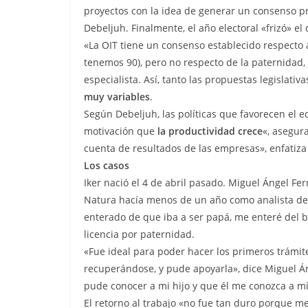
proyectos con la idea de generar un consenso pre
Debeljuh. Finalmente, el año electoral «frizó» el
«La OIT tiene un consenso establecido respecto a
tenemos 90), pero no respecto de la paternidad,
especialista. Así, tanto las propuestas legislati
muy variables
.
Según Debeljuh, las políticas que favorecen el equ
motivación que
la productividad crece
«, asegur
cuenta de resultados de las empresas», enfatiza
Los casos
Iker nació el 4 de abril pasado. Miguel Ángel Fe
Natura hacía menos de un año como analista d
enterado de que iba a ser papá, me enteré del 
licencia por paternidad.
«Fue ideal para poder hacer los primeros trámite
recuperándose, y pude apoyarla», dice Miguel 
pude conocer a mi hijo y que él me conozca a m
El retorno al trabajo «no fue tan duro porque 