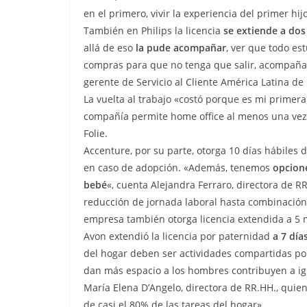
en el primero, vivir la experiencia del primer hi
También en Philips la licencia
se extiende a do
allá de eso
la pude acompañar
, ver que todo est
compras para que no tenga que salir, acompañar 
gerente de Servicio al Cliente América Latina d
La vuelta al trabajo «costó porque es mi primera h
compañía permite home office al menos una vez 
Folie.
Accenture, por su parte, otorga 10 días hábiles 
en caso de adopción. «Además, tenemos
opcione
bebé
«, cuenta Alejandra Ferraro, directora de 
reducción de jornada laboral hasta combinación d
empresa también otorga licencia extendida a 5
Avon extendió la licencia por paternidad
a 7 día
del hogar deben ser actividades compartidas por
dan más espacio a los hombres contribuyen a igua
María Elena D’Angelo, directora de RR.HH., quie
de casi el 80% de las tareas del hogar».