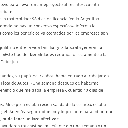
vio para llevar un anteproyecto al recinto», cuenta
 debate.
 la maternidad: 98 días de licencia (en la Argentina
 donde no hay un consenso específico», informa la
vas como los beneficios ya otorgados por las empresas
son
ilibrio entre la vida familiar y la laboral «generan tal
a. «Este tipo de flexibilidades redunda directamente a la
 Debeljuh.
rnández, su papá, de 32 años, había entrado a trabajar en
e Flota de Autos. «Una semana después de haberme
beneficio que me daba la empresa», cuenta: 40 días de
s. Mi esposa estaba recién salida de la cesárea, estaba
Ángel. Además, segura, «fue muy importante para mí porque
í;
pude tener un lazo afectivo
«.
me ayudaron muchísimo: mi jefa me dio una semana y un