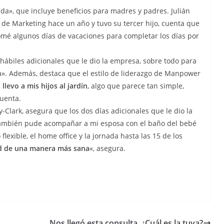
a», que incluye beneficios para madres y padres. Julián
 de Marketing hace un año y tuvo su tercer hijo, cuenta que
mé algunos días de vacaciones para completar los días por
 hábiles adicionales que le dio la empresa, sobre todo para
lia». Además, destaca que el estilo de liderazgo de Manpower
 llevo a mis hijos al jardín
, algo que parece tan simple,
uenta.
Clark, asegura que los dos días adicionales que le dio la
«También pude acompañar a mi esposa con el baño del bebé
o flexible, el home office y la jornada hasta las 15 de los
ad de una manera más sana
«, asegura.
Nos llegó esta consulta, ¿Cuál es la tuya?