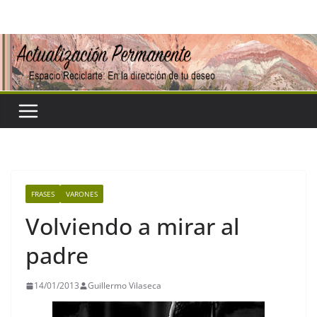
Saltar
al
contenido
FRASES
VARONES
Volviendo a mirar al
padre
14/01/2013
Guillermo Vilaseca