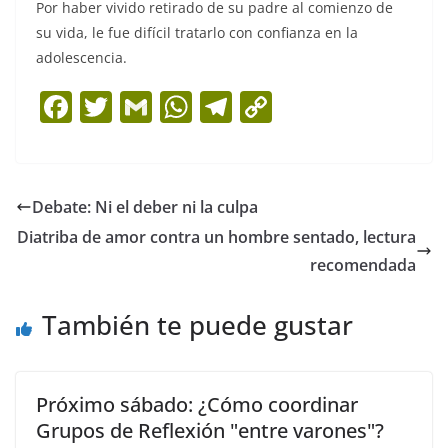
Por haber vivido retirado de su padre al comienzo de
su vida, le fue difícil tratarlo con confianza en la
adolescencia.
F
T
G
W
T
C
a
w
m
h
el
o
c
itt
ai
at
e
p
e
er
l
s
gr
y
Debate: Ni el deber ni la culpa
b
A
a
Li
Diatriba de amor contra un hombre sentado, lectura
o
p
m
n
recomendada
o
p
k
También te puede gustar
k
Próximo sábado: ¿Cómo coordinar
Grupos de Reflexión "entre varones"?