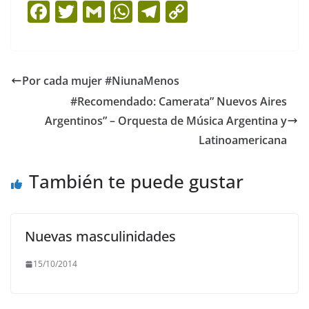
F
T
G
W
T
C
a
w
m
h
el
o
c
itt
ai
at
e
p
e
er
l
s
gr
y
Por cada mujer #NiunaMenos
b
A
a
Li
#Recomendado: Camerata” Nuevos Aires
o
p
m
n
Argentinos” – Orquesta de Música Argentina y
o
p
k
Latinoamericana
k
También te puede gustar
Nuevas masculinidades
15/10/2014