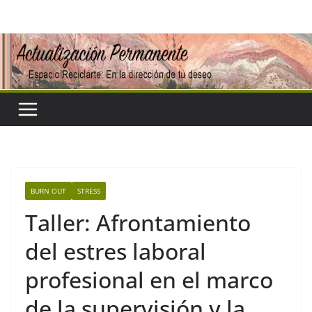
Saltar
al
contenido
BURN OUT
STRESS
Taller: Afrontamiento
del estres laboral
profesional en el marco
de la supervisión y la