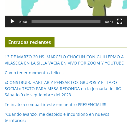
o
r
d
00:00
00:31
e
v
í
Entradas recientes
d
e
13 DE MARZO 20 HS. MARCELO CHOCLIN CON GUILLERMO A.
o
VILASECA EN LA SILLA VACÍA EN VIVO POR ZOOM Y YOUTUBE
Como tener momentos felices
«CONSTRUIR, HABITAR Y PENSAR LOS GRUPOS Y EL LAZO
SOCIAL» TEXTO PARA MESA REDONDA en la Jornada del IIG
Sábado 9 de septiembre del 2023
Te invito a compartir este encuentro PRESENCIAL!!!!!
“Cuando avanzo, me despido e incursiono en nuevos
territorios»