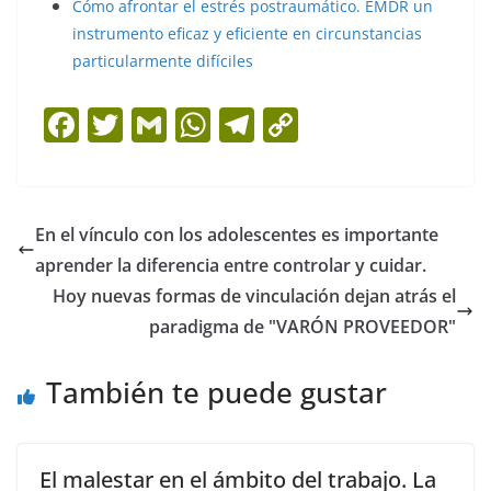
Cómo afrontar el estrés postraumático. EMDR un
instrumento eficaz y eficiente en circunstancias
particularmente difíciles
F
T
G
W
T
C
a
w
m
h
el
o
c
itt
ai
at
e
p
e
er
l
s
gr
y
En el vínculo con los adolescentes es importante
b
A
a
Li
aprender la diferencia entre controlar y cuidar.
o
p
m
n
Hoy nuevas formas de vinculación dejan atrás el
o
p
k
paradigma de "VARÓN PROVEEDOR"
k
También te puede gustar
El malestar en el ámbito del trabajo. La