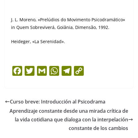
J. L. Moreno, «Prelúdios do Movimento Psicodramático»
in Quem Sobreviverá, Goiânia, Dimensão, 1992.
Heideger, «La Serenidad».
F
T
G
W
T
C
a
w
m
h
el
o
c
itt
ai
at
e
p
e
er
l
s
gr
y
Curso breve: Introducción al Psicodrama
b
A
a
Li
Aprendizaje constante desde una mirada crítica de
o
p
m
n
la vida cotidiana que dialoga con la interpelación
o
p
k
constante de los cambios