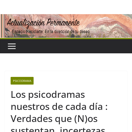
Saltar
al
contenido
PSICODRAMA
Los psicodramas
nuestros de cada día :
Verdades que (N)os
sustentan, incertezas