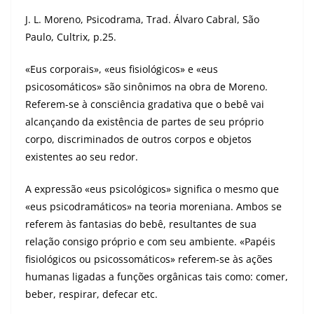
J. L. Moreno, Psicodrama, Trad. Álvaro Cabral, São
Paulo, Cultrix, p.25.
«Eus corporais», «eus fisiológicos» e «eus
psicosomáticos» são sinônimos na obra de Moreno.
Referem-se à consciência gradativa que o bebê vai
alcançando da existência de partes de seu próprio
corpo, discriminados de outros corpos e objetos
existentes ao seu redor.
A expressão «eus psicológicos» significa o mesmo que
«eus psicodramáticos» na teoria moreniana. Ambos se
referem às fantasias do bebê, resultantes de sua
relação consigo próprio e com seu ambiente. «Papéis
fisiológicos ou psicossomáticos» referem-se às ações
humanas ligadas a funções orgânicas tais como: comer,
beber, respirar, defecar etc.