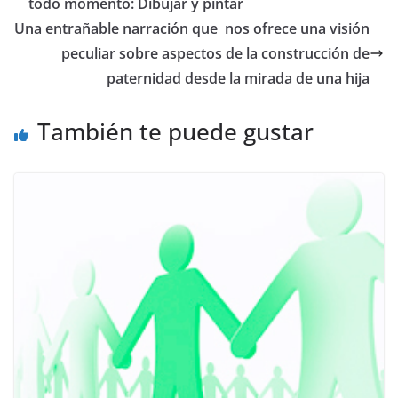
b
A
a
Li
todo momento: Dibujar y pintar
o
p
m
n
Una entrañable narración que nos ofrece una visión
o
p
k
peculiar sobre aspectos de la construcción de
paternidad desde la mirada de una hija
k
También te puede gustar