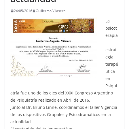
24/05/2016
Guillermo Vilaseca
La
psicot
erapia
:
estrat
egia
terapé
utica
en
Psiqui
atría fue uno de los ejes del XXXI Congreso Argentino
de Psiquiatría realizado en Abril de 2016.
Junto al Dr. Bruno Linne, coordinamos el taller Vigencia
de los dispositivos Grupales y Psicodramáticos en la
actualidad.
El contenido del taller apuntó a: