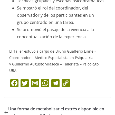
Técnicas grupales y escenas psicodramáticas.
Se mostró el rol del coordinador, del
observador y de los participantes en un
grupo centrado en una tarea.
Se promovió el pasaje de la vivencia a la
conceptualización de la experiencia.
El Taller estuvo a cargo de Bruno Gualterio Linne –
Coordinador – Medico Especialista en Psiquiatría
y Guillermo Augusto Vilaseca – Tallerista – Psicólogo
UBA.
F
T
G
W
T
C
a
w
m
h
el
o
c
itt
ai
at
e
p
e
er
l
s
gr
y
Una forma de metabolizar el estrés disponible en