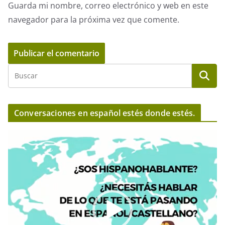
Guarda mi nombre, correo electrónico y web en este
navegador para la próxima vez que comente.
Conversaciones en español estés donde estés.
R
e
p
r
o
d
u
c