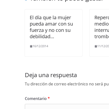
k
El día que la mujer
Reperc
pueda amar con su
medios
fuerza y no con su
intern
debilidad…
tromb
16/12/2014
11/12/2
Deja una respuesta
Tu dirección de correo electrónico no será pu
Comentario
*