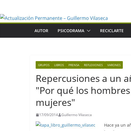
Saltar
al
contenido
AUTOR
PSICODRAMA
RECICLARTE
GRUPOS
LIBROS
PRENSA
REFLEXIONES
VARONES
Repercusiones a un añ
"Por qué los hombres
mujeres"
17/09/2014
Guillermo Vilaseca
Hace ya un añ