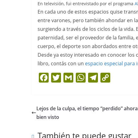
En televisión, fui entrevistado por el programa
A
En cada uno de estos espacios quise trans
entre varones, pero también ahondar en l
surgiendo a través de los ciclos de la vida. 
paternidad, ser el proveedor de la familia, e
cuerpo, el deporte son abordados entre ot
Desde ya estoy interesado en conocer los c
libro, contás con un
espacio especial para i
F
T
G
W
T
C
a
w
m
h
el
o
c
itt
ai
at
e
p
e
er
l
s
gr
y
Lejos de la culpa, el tiempo “perdido” ahora
b
A
a
Li
bien visto
o
p
m
n
También te puede gustar
o
p
k