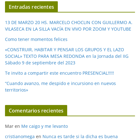
í
Entradas recientes
d
e
13 DE MARZO 20 HS. MARCELO CHOCLIN CON GUILLERMO A.
o
VILASECA EN LA SILLA VACÍA EN VIVO POR ZOOM Y YOUTUBE
Como tener momentos felices
«CONSTRUIR, HABITAR Y PENSAR LOS GRUPOS Y EL LAZO
SOCIAL» TEXTO PARA MESA REDONDA en la Jornada del IIG
Sábado 9 de septiembre del 2023
Te invito a compartir este encuentro PRESENCIAL!!!!!
“Cuando avanzo, me despido e incursiono en nuevos
territorios»
Comentarios recientes
Mar
en
Me caigo y me levanto
cristianomega
en
Nunca es tarde si la dicha es buena