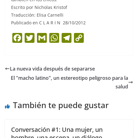
Escrito por Nicholas Kristof
Traducción: Elisa Carnelli
Publicado en C L A R I N 28/10/2012
F
T
G
W
T
C
a
w
m
h
el
o
c
itt
ai
at
e
p
e
er
l
s
gr
y
La nueva vida después de separarse
b
A
a
Li
El "macho latino", un estereotipo peligroso para la
o
p
m
n
salud
o
p
k
También te puede gustar
k
Conversación #1: Una mujer, un
hombre, una escena, un diálogo.