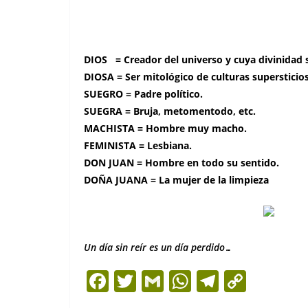
DIOS = Creador del universo y cuya divinidad s
DIOSA = Ser mitológico de culturas supersticios
SUEGRO = Padre político.
SUEGRA = Bruja, metomentodo, etc.
MACHISTA = Hombre muy macho.
FEMINISTA = Lesbiana.
DON JUAN = Hombre en todo su sentido.
DOÑA JUANA = La mujer de la limpieza
Un día sin reír es un día perdido…
F
T
G
W
T
C
a
w
m
h
el
o