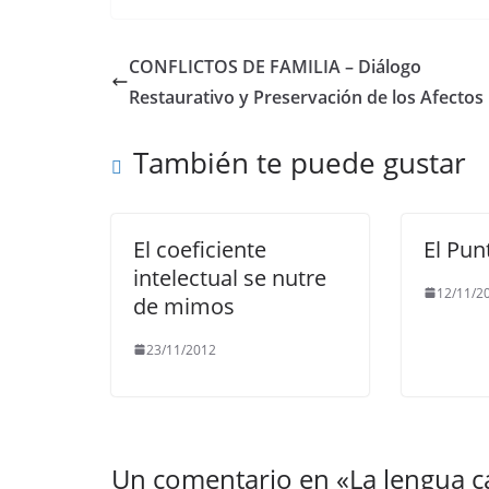
c
itt
ai
at
e
p
e
er
l
s
gr
y
CONFLICTOS DE FAMILIA – Diálogo
b
A
a
Li
Restaurativo y Preservación de los Afectos
o
p
m
n
También te puede gustar
o
p
k
k
El coeficiente
El Pun
intelectual se nutre
12/11/2
de mimos
23/11/2012
Un comentario en «
La lengua c