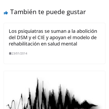
o
p
k
También te puede gustar
k
Los psiquiatras se suman a la abolición
del DSM y el CIE y apoyan el modelo de
rehabilitación en salud mental
23/01/2014