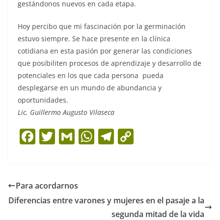
gestándonos nuevos en cada etapa.
Hoy percibo que mi fascinación por la germinación
estuvo siempre. Se hace presente en la clínica
cotidiana en esta pasión por generar las condiciones
que posibiliten procesos de aprendizaje y desarrollo de
potenciales en los que cada persona pueda
desplegarse en un mundo de abundancia y
oportunidades.
Lic. Guillermo Augusto Vilaseca
F
T
G
W
T
C
a
w
m
h
el
o
c
itt
ai
at
e
p
e
er
l
s
gr
y
Para acordarnos
b
A
a
Li
Diferencias entre varones y mujeres en el pasaje a la
o
p
m
n
segunda mitad de la vida