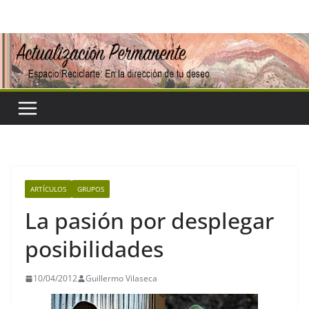
Saltar
al
contenido
ARTÍCULOS
GRUPOS
La pasión por desplegar
posibilidades
10/04/2012
Guillermo Vilaseca