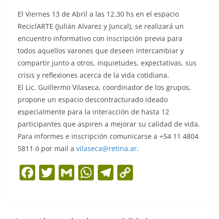
El Viernes 13 de Abril a las 12.30 hs en el espacio
ReciclARTE (Julián Alvarez y Juncal), se realizará un
encuentro informativo con inscripción previa para
todos aquellos varones que deseen intercambiar y
compartir junto a otros, inquietudes, expectativas, sus
crisis y reflexiones acerca de la vida cotidiana.
El Lic. Guillermo Vilaseca, coordinador de los grupos,
propone un espacio descontracturado ideado
especialmente para la interacción de hasta 12
participantes que aspiren a mejorar su calidad de vida.
Para informes e inscripción comunicarse a +54 11 4804
5811 ó por mail a
vilaseca@retina.ar
.
F
T
G
W
T
C
a
w
m
h
el
o
c
itt
ai
at
e
p