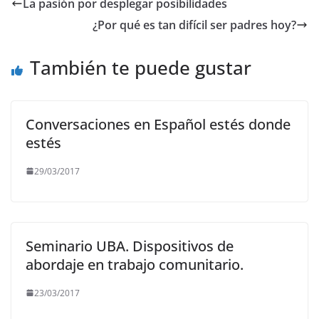
e
er
l
s
gr
y
La pasión por desplegar posibilidades
b
A
a
Li
¿Por qué es tan difícil ser padres hoy?
o
p
m
n
o
p
k
También te puede gustar
k
Conversaciones en Español estés donde
estés
29/03/2017
Seminario UBA. Dispositivos de
abordaje en trabajo comunitario.
23/03/2017