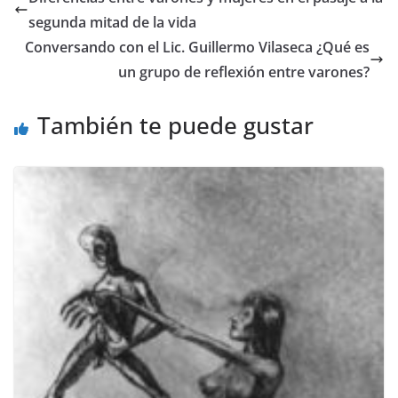
b
A
a
Li
segunda mitad de la vida
o
p
m
n
Conversando con el Lic. Guillermo Vilaseca ¿Qué es
o
p
k
un grupo de reflexión entre varones?
k
También te puede gustar