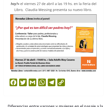
hoy?»
el viernes 27 de abril a las 19 hs. en la Feria del
Libro, Claudia Messing presenta su nuevo libro.
F
T
G
W
T
C
a
w
m
h
el
o
c
itt
ai
at
e
p
e
er
l
s
gr
y
Diferencias entre varones y mujeres en el pasaje a la