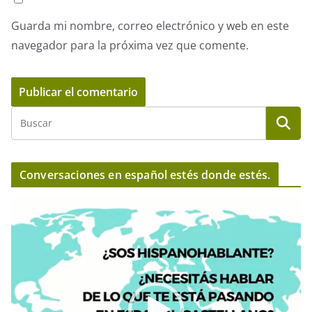
Guarda mi nombre, correo electrónico y web en este
navegador para la próxima vez que comente.
Conversaciones en español estés donde estés.
R
e
p
r
o
d
u