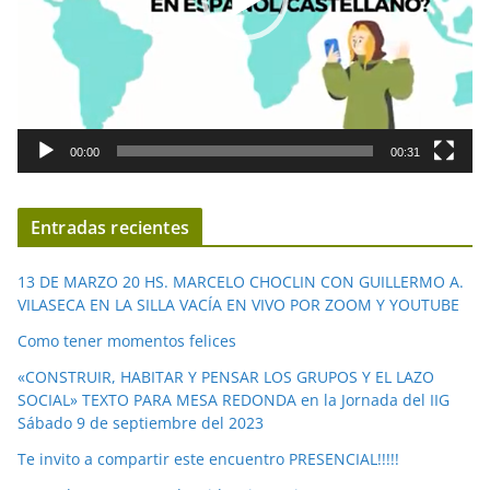
c
t
o
r
d
00:00
00:31
e
v
í
Entradas recientes
d
e
13 DE MARZO 20 HS. MARCELO CHOCLIN CON GUILLERMO A.
o
VILASECA EN LA SILLA VACÍA EN VIVO POR ZOOM Y YOUTUBE
Como tener momentos felices
«CONSTRUIR, HABITAR Y PENSAR LOS GRUPOS Y EL LAZO
SOCIAL» TEXTO PARA MESA REDONDA en la Jornada del IIG
Sábado 9 de septiembre del 2023
Te invito a compartir este encuentro PRESENCIAL!!!!!