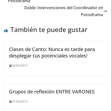
b
A
a
Li
Psicodrama
o
p
m
n
Doble: Intervenciones del Coordinador en
o
p
k
Psicodrama
k
También te puede gustar
Clases de Canto: Nunca es tarde para
desplegar tus potenciales vocales!
02/04/2015
Grupos de reflexión ENTRE VARONES
01/04/2015