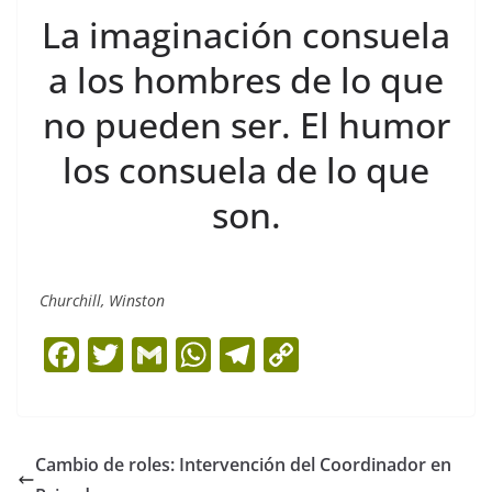
La imaginación consuela
a los hombres de lo que
no pueden ser. El humor
los consuela de lo que
son.
Churchill, Winston
F
T
G
W
T
C
a
w
m
h
el
o
c
itt
ai
at
e
p
e
er
l
s
gr
y
Cambio de roles: Intervención del Coordinador en