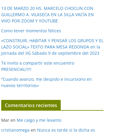
v
í
13 DE MARZO 20 HS. MARCELO CHOCLIN CON
GUILLERMO A. VILASECA EN LA SILLA VACÍA EN
d
VIVO POR ZOOM Y YOUTUBE
e
o
Como tener momentos felices
«CONSTRUIR, HABITAR Y PENSAR LOS GRUPOS Y EL
LAZO SOCIAL» TEXTO PARA MESA REDONDA en la
Jornada del IIG Sábado 9 de septiembre del 2023
Te invito a compartir este encuentro
PRESENCIAL!!!!!
“Cuando avanzo, me despido e incursiono en
nuevos territorios»
Comentarios recientes
Mar
en
Me caigo y me levanto
cristianomega
en
Nunca es tarde si la dicha es