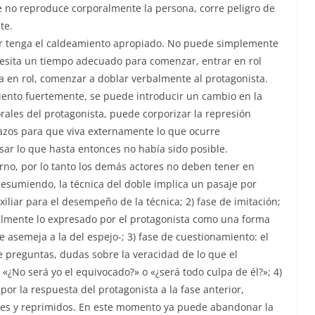
que no reproduce corporalmente la persona, corre peligro de
te.
iar tenga el caldeamiento apropiado. No puede simplemente
esita un tiempo adecuado para comenzar, entrar en rol
 en rol, comenzar a doblar verbalmente al protagonista.
ento fuertemente, se puede introducir un cambio en la
orales del protagonista, puede corporizar la represión
azos para que viva externamente lo que ocurre
ar lo que hasta entonces no había sido posible.
erno, por lo tanto los demás actores no deben tener en
esumiendo, la técnica del doble implica un pasaje por
iliar para el desempeño de la técnica; 2) fase de imitación;
ralmente lo expresado por el protagonista como una forma
e asemeja a la del espejo-; 3) fase de cuestionamiento: el
e preguntas, dudas sobre la veracidad de lo que el
 «¿No será yo el equivocado?» o «¿será todo culpa de él?»; 4)
por la respuesta del protagonista a la fase anterior,
tes y reprimidos. En este momento ya puede abandonar la