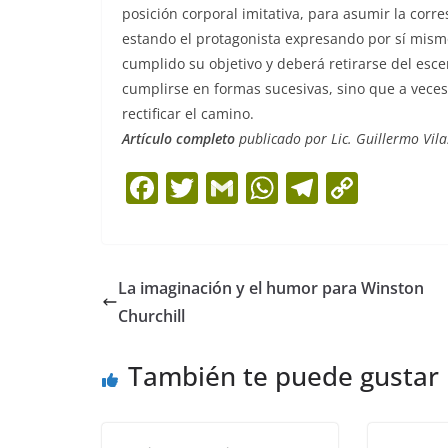
posición corporal imitativa, para asumir la corre
estando el protagonista expresando por sí mism
cumplido su objetivo y deberá retirarse del esce
cumplirse en formas sucesivas, sino que a veces s
rectificar el camino.
Artículo completo
publicado por Lic. Guillermo Vil
F
T
G
W
T
C
a
w
m
h
el
o
c
itt
ai
at
e
p
e
er
l
s
gr
y
La imaginación y el humor para Winston
b
A
a
Li
Churchill
o
p
m
n
También te puede gustar
o
p
k
k