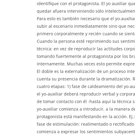
identifique con el protagonista. El yo auxiliar 
quedar afuera interviniendo sólo intelectualmen
Para esto es también necesario que el yo-auxil
subir al escenario inmediatamente sino que nec
primero corporalmente y recién cuando se sienta
Cuando la persona esté reprimiendo sus sentimi
técnica: en vez de reproducir las actitudes corp
tomando fuertemente al protagonista por los br
internamente. Muchas veces esto permite expres
El doble es la externalización de un proceso int
cuenta su presencia durante la dramatización. R
cuatro etapas: 1) fase de caldeamiento del yo-aux
el yo-auxiliar deberá reproducir verbal y corpo
de tomar contacto con él -hasta aquí la técnica s
yo-auxiliar comienza a introducir, a la manera d
protagonista está manifestando en la acción. Ej.:
fase de estimulación: realimentado o rectificado 
comienza a expresar los sentimientos subyacen