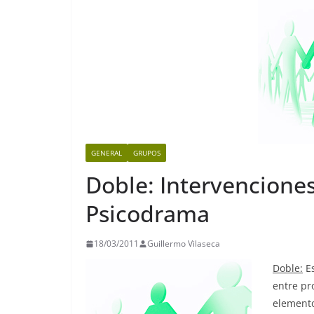
GENERAL
GRUPOS
Doble: Intervencione
Psicodrama
18/03/2011
Guillermo Vilaseca
Doble:
Es
entre pr
elemento