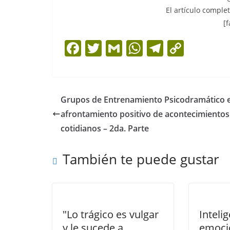
El artículo comple
[f
F
T
G
W
T
C
a
w
m
h
el
o
c
itt
ai
at
e
p
e
er
l
s
gr
y
Grupos de Entrenamiento Psicodramático e
b
A
a
Li
afrontamiento positivo de acontecimientos
o
p
m
n
cotidianos – 2da. Parte
o
p
k
También te puede gustar
k
"Lo trágico es vulgar
Inteli
y le sucede a
emoci