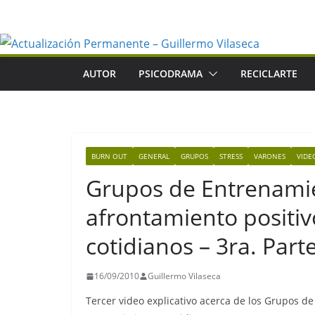
Saltar
al
contenido
AUTOR
PSICODRAMA
RECICLARTE
BURN OUT
GENERAL
GRUPOS
STRESS
VARONES
VIDE
Grupos de Entrenamie
afrontamiento positi
cotidianos – 3ra. Part
16/09/2010
Guillermo Vilaseca
Tercer video explicativo acerca de los Grupos d