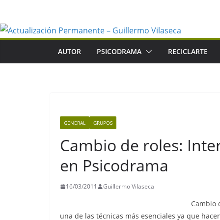
Saltar
al
contenido
AUTOR
PSICODRAMA
RECICLARTE
GENERAL
GRUPOS
Cambio de roles: Inte
en Psicodrama
16/03/2011
Guillermo Vilaseca
Cambio d
una de las técnicas más esenciales ya que hace