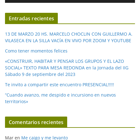
v
í
Entradas recientes
d
e
13 DE MARZO 20 HS. MARCELO CHOCLIN CON GUILLERMO A.
o
VILASECA EN LA SILLA VACÍA EN VIVO POR ZOOM Y YOUTUBE
Como tener momentos felices
«CONSTRUIR, HABITAR Y PENSAR LOS GRUPOS Y EL LAZO
SOCIAL» TEXTO PARA MESA REDONDA en la Jornada del IIG
Sábado 9 de septiembre del 2023
Te invito a compartir este encuentro PRESENCIAL!!!!!
“Cuando avanzo, me despido e incursiono en nuevos
territorios»
Comentarios recientes
Mar
en
Me caigo y me levanto