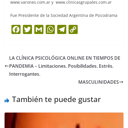
www.varones.com.ar y www.clinicasgrupales.com.ar
Fue Presidente de la Sociedad Argentina de Psicodrama
F
T
G
W
T
C
a
w
m
h
el
o
c
itt
ai
at
e
p
e
er
l
s
gr
y
LA CLÍNICA PSICOLÓGICA ONLINE EN TIEMPOS DE
b
A
a
Li
PANDEMIA – Limitaciones. Posibilidades. Estrés.
o
p
m
n
Interrogantes.
o
p
k
MASCULINIDADES
k
También te puede gustar