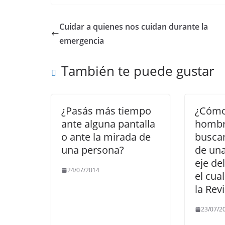
c
itt
ai
at
e
p
e
er
l
s
gr
y
Cuidar a quienes nos cuidan durante la
b
A
a
Li
emergencia
o
p
m
n
También te puede gustar
o
p
k
k
¿Pasás más tiempo
¿Cómo 
ante alguna pantalla
hombr
o ante la mirada de
buscan
una persona?
de una
eje de
24/07/2014
el cua
la Rev
23/07/2