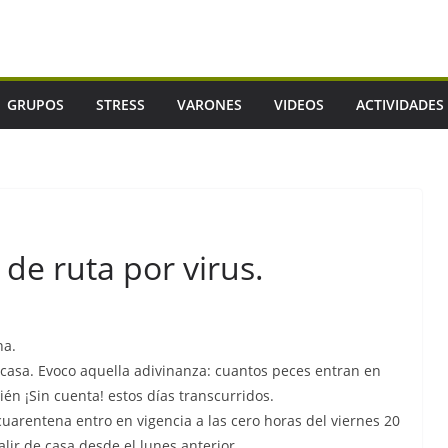
GRUPOS
STRESS
VARONES
VIDEOS
ACTIVIDADES
de ruta por virus.
na.
asa. Evoco aquella adivinanza: cuantos peces entran en
én ¡Sin cuenta! estos días transcurridos.
arentena entro en vigencia a las cero horas del viernes 20
ir de casa desde el lunes anterior.