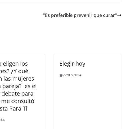
"Es preferible prevenir que curar"
eligen los
Elegir hoy
es? ¿Y qué
22/07/2014
 las mujeres
 pareja? es el
l debate para
l me consultó
ista Para Ti
014