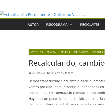
Saltar
al
contenido
AUTOR
PSICODRAMA
RECICLARTE
ARTÍCULOS
GENERAL
GRUPOS
REFLEXIONES
VARONES
Recalculando, cambio 
12/05/2020
Guillermo Vilaseca
Hemos transcurrido cincuenta días de cuarente
Vamos por cincuenta jornadas quedándonos en c
una ballena. Cincuenta/¡Sin cuenta!. Serán tambi
Hagamos un poco de memoria. Oficialmente, la cu
de marzo. Algunos ya habíamos optado por no sal