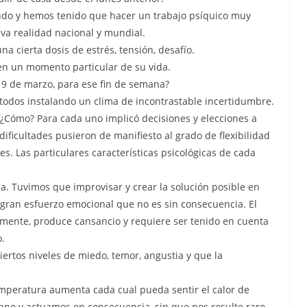
undo y hemos tenido que hacer un trabajo psíquico muy
eva realidad nacional y mundial.
a cierta dosis de estrés, tensión, desafío.
 en un momento particular de su vida.
19 de marzo, para ese fin de semana?
 todos instalando un clima de incontrastable incertidumbre.
¿Cómo? Para cada uno implicó decisiones y elecciones a
ficultades pusieron de manifiesto al grado de flexibilidad
es. Las particulares características psicológicas de cada
. Tuvimos que improvisar y crear la solución posible en
 gran esfuerzo emocional que no es sin consecuencia. El
rmente, produce cansancio y requiere ser tenido en cuenta
o.
ertos niveles de miedo, temor, angustia y que la
mperatura aumenta cada cual pueda sentir el calor de
ano y actuamos en consecuencia, sin que nos resulte raro