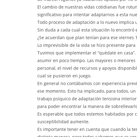
El cambio de nuestras vidas cotidianas fue rot
significativo para intentar adaptarnos a esta nu
Todo proceso de adaptación a lo nuevo implica un
Sin duda a cada cual esta situación lo encontró
¿Se acuerdan que plan tenían para ese viernes 
Lo imprevisible de la vida se hizo presente para
Tuvimos que implementar el “quédate en casa”. 
asumir en poco tiempo. Las mayores o menores di
personal, el nivel de recursos y apoyos disponibl
cual se pusieron en juego.
En general no contábamos con experiencia previa
ese momento. Esto ha implicado, para todos, un
trabajo psíquico de adaptación tensiona interio
para poder encontrar la manera de sobrellevarl
Es esperable que todos estemos habitados por ci
susceptibilidad aumente.
Es importante tener en cuenta que cuando la te
distinta manera, pero todos sabemos que es ver