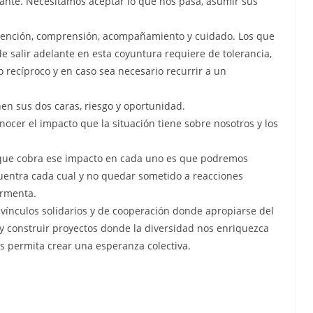
te. Necesitamos aceptar lo que nos pasa, asumir sus
ntención, comprensión, acompañamiento y cuidado. Los que
de salir adelante en esta coyuntura requiere de tolerancia,
 recíproco y en caso sea necesario recurrir a un
nen sus dos caras, riesgo y oportunidad.
ocer el impacto que la situación tiene sobre nosotros y los
n que cobra ese impacto en cada uno es que podremos
cuentra cada cual y no quedar sometido a reacciones
ormenta.
ínculos solidarios y de cooperación donde apropiarse del
 y construir proyectos donde la diversidad nos enriquezca
s permita crear una esperanza colectiva.