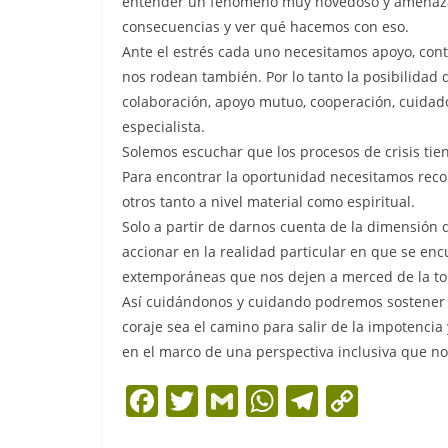
entender un fenómeno muy novedoso y amenazan
consecuencias y ver qué hacemos con eso.
Ante el estrés cada uno necesitamos apoyo, co
nos rodean también. Por lo tanto la posibilidad 
colaboración, apoyo mutuo, cooperación, cuidado
especialista.
Solemos escuchar que los procesos de crisis tie
Para encontrar la oportunidad necesitamos recon
otros tanto a nivel material como espiritual.
Solo a partir de darnos cuenta de la dimensió
accionar en la realidad particular en que se en
extemporáneas que nos dejen a merced de la t
Así cuidándonos y cuidando podremos sostener v
coraje sea el camino para salir de la impotencia
en el marco de una perspectiva inclusiva que no
F
T
G
W
T
C
a
w
m
h
el
o