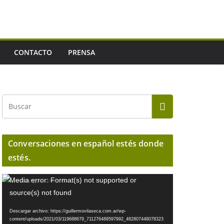
CONTACTO
PRENSA
Conversaciones en español estés donde
estés.
R
Media error: Format(s) not supported or
e
source(s) not found
p
Descargar archivo: https://guillermovilaseca.com.ar/wp-
r
content/uploads/2021/03/119688679_711276489597992_482807448078323