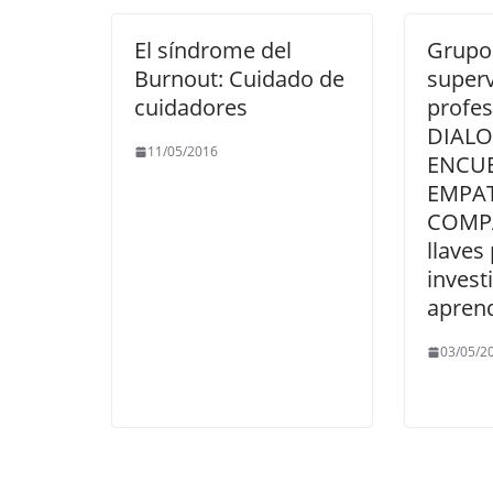
k
El síndrome del
Grupo
Burnout: Cuidado de
superv
cuidadores
profes
DIALO
11/05/2016
ENCUE
EMPATI
COMPA
llaves 
invest
aprend
03/05/2