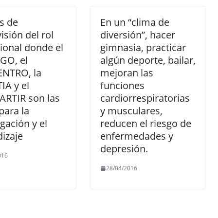
s de
En un “clima de
isión del rol
diversión”, hacer
ional donde el
gimnasia, practicar
GO, el
algún deporte, bailar,
NTRO, la
mejoran las
A y el
funciones
RTIR son las
cardiorrespiratorias
para la
y musculares,
igación y el
reducen el riesgo de
izaje
enfermedades y
depresión.
016
28/04/2016