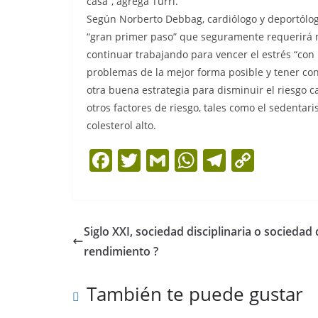
casa”, agrega Turri.
Según Norberto Debbag, cardiólogo y deportólog
“gran primer paso” que seguramente requerirá m
continuar trabajando para vencer el estrés “con 
problemas de la mejor forma posible y tener cont
otra buena estrategia para disminuir el riesgo c
otros factores de riesgo, tales como el sedentari
colesterol alto.
F
T
G
W
T
C
a
w
m
h
el
o
c
itt
ai
at
e
p
e
er
l
s
gr
y
Siglo XXI, sociedad disciplinaria o sociedad
b
A
a
Li
rendimiento ?
o
p
m
n
También te puede gustar
o
p
k