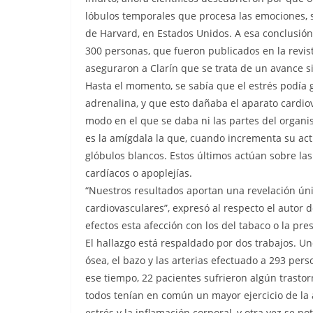
lóbulos temporales que procesa las emociones, s
de Harvard, en Estados Unidos. A esa conclusión
300 personas, que fueron publicados en la revis
aseguraron a Clarín que se trata de un avance sig
Hasta el momento, se sabía que el estrés podía
adrenalina, y que esto dañaba el aparato cardio
modo en el que se daba ni las partes del organi
es la amígdala la que, cuando incrementa su act
glóbulos blancos. Estos últimos actúan sobre la
cardíacos o apoplejías.
“Nuestros resultados aportan una revelación ún
cardiovasculares”, expresó al respecto el autor 
efectos esta afección con los del tabaco o la pres
El hallazgo está respaldado por dos trabajos. Un
ósea, el bazo y las arterias efectuado a 293 pers
ese tiempo, 22 pacientes sufrieron algún trasto
todos tenían en común un mayor ejercicio de la a
estrés y la inflamación corporal, y otra vez se n