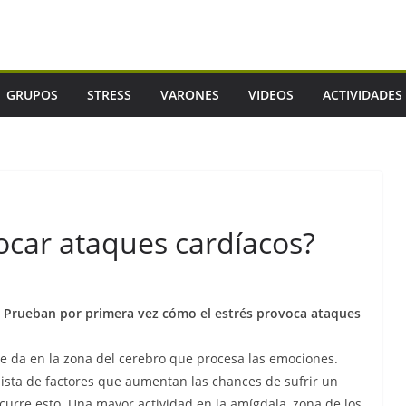
GRUPOS
STRESS
VARONES
VIDEOS
ACTIVIDADES
ocar ataques cardíacos?
Prueban por primera vez cómo el estrés provoca ataques
 da en la zona del cerebro que procesa las emociones.
 lista de factores que aumentan las chances de sufrir un
ocurre esto. Una mayor actividad en la amígdala, zona de los