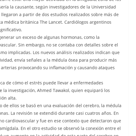
ería la causante, según investigadores de la Universidad
 llegaron a partir de dos estudios realizados sobre más de
ta médica británica The Lancet. Cardiólogos argentinos
nificativo.
 generar un exceso de algunas hormonas, como la
vascular. Sin embargo, no se contaba con detalles sobre el
smo implicadas. Los nuevos análisis realizados indican que
ividad, envía señales a la médula ósea para producir más
s arterias provocando su inflamación y causando ataques
ica de cómo el estrés puede llevar a enfermedades
de la investigación, Ahmed Tawakol, quien equiparó los
ión alta.
o de ellos se basó en una evaluación del cerebro, la médula
onas. La revisión se extendió durante casi cuatros años. En
rno cardiovascular y fue en ese contexto que detectaron que
mígdala. En el otro estudio se observó la conexión entre el
otó un aumento en la actividad de esta parte del cerebro en