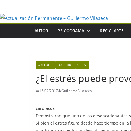
Saltar
al
contenido
AUTOR
PSICODRAMA
RECICLARTE
ARTÍCULOS
BURN OUT
STRESS
¿El estrés puede prov
15/02/2017
Guillermo Vilaseca
cardíacos
Demostraron que uno de los desencadenantes se
Si bien el estrés figura desde hace tiempo en la
infarto, ahora científicos descubrieron por qué 