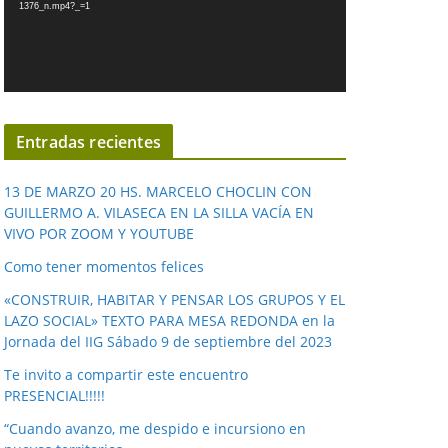
1376_n.mp4?_=1
o
d
u
c
t
o
Entradas recientes
r
d
13 DE MARZO 20 HS. MARCELO CHOCLIN CON
e
GUILLERMO A. VILASECA EN LA SILLA VACÍA EN
VIVO POR ZOOM Y YOUTUBE
v
í
Como tener momentos felices
d
«CONSTRUIR, HABITAR Y PENSAR LOS GRUPOS Y EL
e
LAZO SOCIAL» TEXTO PARA MESA REDONDA en la
o
Jornada del IIG Sábado 9 de septiembre del 2023
Te invito a compartir este encuentro
PRESENCIAL!!!!!
“Cuando avanzo, me despido e incursiono en