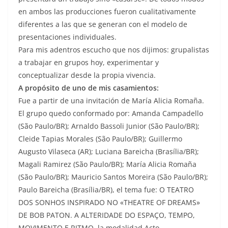
en ambos las producciones fueron cualitativamente
diferentes a las que se generan con el modelo de
presentaciones individuales.
Para mis adentros escucho que nos dijimos: grupalistas
a trabajar en grupos hoy, experimentar y
conceptualizar desde la propia vivencia.
A propósito de uno de mis casamientos:
Fue a partir de una invitación de María Alicia Romaña.
El grupo quedo conformado por: Amanda Campadello
(São Paulo/BR); Arnaldo Bassoli Junior (São Paulo/BR);
Cleide Tapias Morales (São Paulo/BR); Guillermo
Augusto Vilaseca (AR); Luciana Bareicha (Brasília/BR);
Magali Ramirez (São Paulo/BR); María Alicia Romaña
(São Paulo/BR); Mauricio Santos Moreira (São Paulo/BR);
Paulo Bareicha (Brasília/BR), el tema fue: O TEATRO
DOS SONHOS INSPIRADO NO «THEATRE OF DREAMS»
DE BOB PATON. A ALTERIDADE DO ESPAÇO, TEMPO,
MOVIMENTO E RITMO, la modalidad Acto