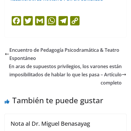
F
T
G
W
T
C
a
w
m
h
el
o
c
itt
ai
at
e
p
e
er
l
s
gr
y
Encuentro de Pedagogía Psicodramática & Teatro
b
A
a
Li
Espontáneo
o
p
m
n
En aras de supuestos privilegios, los varones están
o
p
k
imposibilitados de hablar lo que les pasa – Artículo
completo
k
También te puede gustar
Nota al Dr. Miguel Benasayag