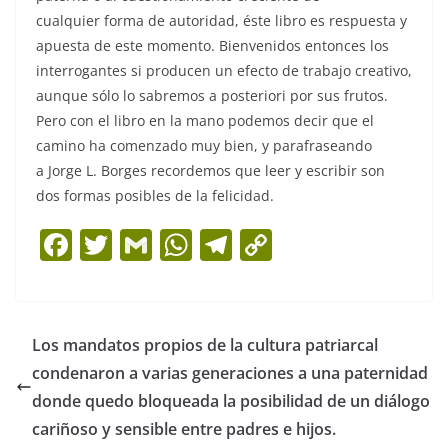
cualquier forma de autoridad, éste libro es respuesta y
apuesta de este momento. Bienvenidos entonces los
interrogantes si producen un efecto de trabajo creativo,
aunque sólo lo sabremos a posteriori por sus frutos.
Pero con el libro en la mano podemos decir que el
camino ha comenzado muy bien, y parafraseando
a Jorge L. Borges recordemos que leer y escribir son
dos formas posibles de la felicidad.
F
T
G
W
T
C
a
w
m
h
el
o
c
itt
ai
at
e
p
e
er
l
s
gr
y
Los mandatos propios de la cultura patriarcal
b
A
a
Li
condenaron a varias generaciones a una paternidad
o
p
m
n
donde quedo bloqueada la posibilidad de un diálogo
o
p
k
cariñoso y sensible entre padres e hijos.