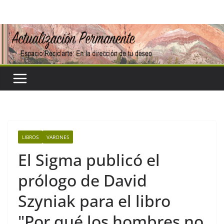
Saltar
al
contenido
LIBROS
VARONES
El Sigma publicó el
prólogo de David
Szyniak para el libro
"Por qué los hombres no