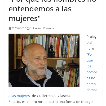
entendemos a las
mujeres"
21/06/2016
Guillermo Vilaseca
Prólog
o al
libro
“Por
qué
los
hombr
es no
enten
demos
a las mujeres”
de Guillermo A. Vilaseca.
En acto, este libro nos muestra una forma de trabajo