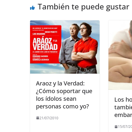
También te puede gustar
k
Araoz y la Verdad:
¿Cómo soportar que
los ídolos sean
Los h
personas como yo?
tambi
embar
21/07/2010
15/07/2