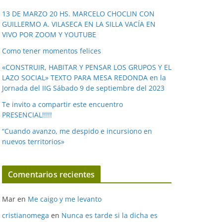
v
í
13 DE MARZO 20 HS. MARCELO CHOCLIN CON
GUILLERMO A. VILASECA EN LA SILLA VACÍA EN
d
VIVO POR ZOOM Y YOUTUBE
e
o
Como tener momentos felices
«CONSTRUIR, HABITAR Y PENSAR LOS GRUPOS Y EL
LAZO SOCIAL» TEXTO PARA MESA REDONDA en la
Jornada del IIG Sábado 9 de septiembre del 2023
Te invito a compartir este encuentro
PRESENCIAL!!!!!
“Cuando avanzo, me despido e incursiono en
nuevos territorios»
Comentarios recientes
Mar
en
Me caigo y me levanto
cristianomega
en
Nunca es tarde si la dicha es