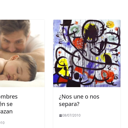
ombres
¿Nos une o nos
én se
separa?
azan
08/07/2010
010