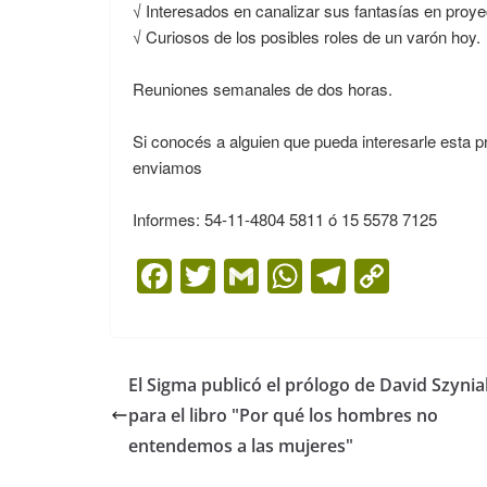
√ Interesados en canalizar sus fantasías en proye
√ Curiosos de los posibles roles de un varón hoy.
Reuniones semanales de dos horas.
Si conocés a alguien que pueda interesarle esta p
enviamos
Informes: 54-11-4804 5811 ó 15 5578 7125
F
T
G
W
T
C
a
w
m
h
el
o
c
itt
ai
at
e
p
e
er
l
s
gr
y
El Sigma publicó el prólogo de David Szynia
b
A
a
Li
para el libro "Por qué los hombres no
o
p
m
n
entendemos a las mujeres"
o
p
k