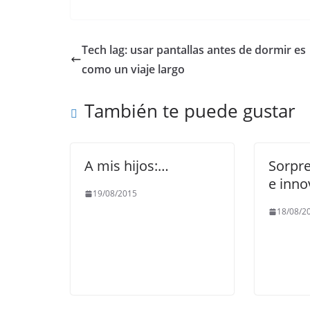
a
w
m
h
el
o
c
itt
ai
at
e
p
e
er
l
s
gr
y
Tech lag: usar pantallas antes de dormir es
b
A
a
Li
como un viaje largo
o
p
m
n
También te puede gustar
o
p
k
k
A mis hijos:…
Sorpre
e inno
19/08/2015
18/08/2