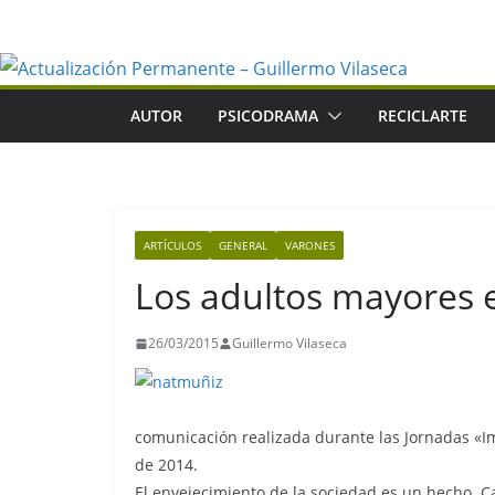
Saltar
al
contenido
AUTOR
PSICODRAMA
RECICLARTE
ARTÍCULOS
GENERAL
VARONES
Los adultos mayores 
26/03/2015
Guillermo Vilaseca
comunicación realizada durante las Jornadas «I
de 2014.
El envejecimiento de la sociedad es un hecho. Ca