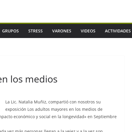
GRUPOS
STRESS
VARONES
VIDEOS
ACTIVIDADES
en los medios
La Lic. Natalia Muñiz, compartió con nosotros su
exposición Los adultos mayores en los medios de
mpacto económico y social en la longevidad» en Septiembre
da vez más personas llegan a la vejez y a la vez son