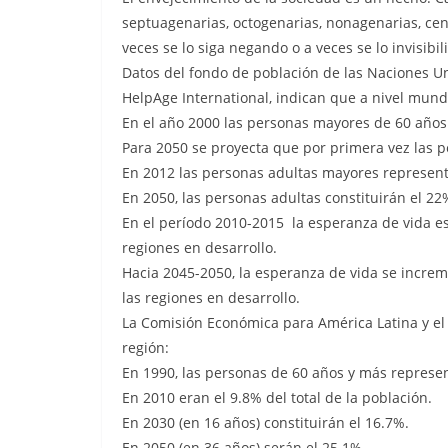
septuagenarias, octogenarias, nonagenarias, c
veces se lo siga negando o a veces se lo invisibi
Datos del fondo de población de las Naciones Un
HelpAge International, indican que a nivel mundi
En el año 2000 las personas mayores de 60 años
Para 2050 se proyecta que por primera vez las 
En 2012 las personas adultas mayores representa
En 2050, las personas adultas constituirán el 22%
En el período 2010-2015 la esperanza de vida es
regiones en desarrollo.
Hacia 2045-2050, la esperanza de vida se increm
las regiones en desarrollo.
La Comisión Económica para América Latina y el C
región:
En 1990, las personas de 60 años y más represen
En 2010 eran el 9.8% del total de la población.
En 2030 (en 16 años) constituirán el 16.7%.
En 2050 (en 36 años) serán el 25.1%.