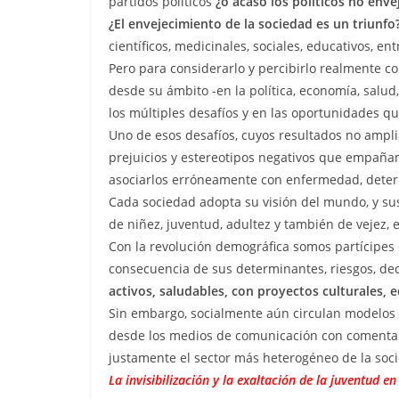
partidos políticos
¿o acaso los políticos no enve
¿El envejecimiento de la sociedad es un triunfo
científicos, medicinales, sociales, educativos, ent
Pero para considerarlo y percibirlo realmente c
desde su ámbito -en la política, economía, salud
los múltiples desafíos y en las oportunidades q
Uno de esos desafíos, cuyos resultados no ampl
prejuicios y estereotipos negativos que empañan l
asociarlos erróneamente con enfermedad, deter
Cada sociedad adopta su visión del mundo, y su
de niñez, juventud, adultez y también de vejez, e
Con la revolución demográfica somos partícipes
consecuencia de sus determinantes, riesgos, deci
activos, saludables, con proyectos culturales,
Sin embargo, socialmente aún circulan modelos 
desde los medios de comunicación con comentarios
justamente el sector más heterogéneo de la soci
La invisibilización y la exaltación de la juventud e