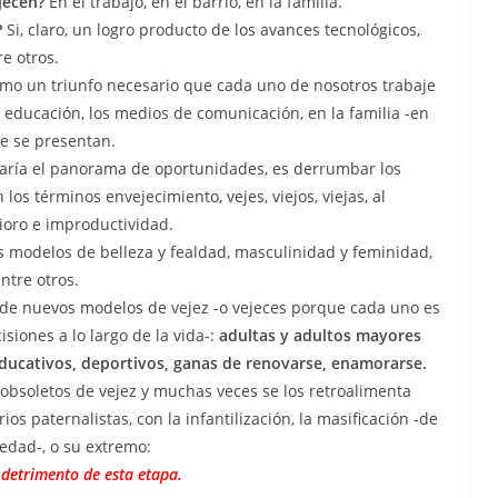
jecen?
En el trabajo, en el barrio, en la familia.
?
Si, claro, un logro producto de los avances tecnológicos,
re otros.
omo un triunfo necesario que cada uno de nosotros trabaje
, educación, los medios de comunicación, en la familia -en
ue se presentan.
iaría el panorama de oportunidades, es derrumbar los
os términos envejecimiento, vejes, viejos, viejas, al
ioro e improductividad.
s modelos de belleza y fealdad, masculinidad y feminidad,
ntre otros.
 de nuevos modelos de vejez -o vejeces porque cada uno es
siones a lo largo de la vida-:
adultas y adultos mayores
 educativos, deportivos, ganas de renovarse, enamorarse.
obsoletos de vejez y muchas veces se los retroalimenta
 paternalistas, con la infantilización, la masificación -de
edad-, o su extremo:
n detrimento de esta etapa.