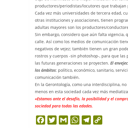
productores/periodistas/locutores que trabajan p
Cada vez más universidades de tercera edad, curs
otras instituciones y asociaciones, tienen progra
adultas mayores son los productores/conductores
Sin embargo, considero que aún falta vigencia, q
calle. Así como los medios de comunicación tien
negativos de vejez; también tienen un gran poder
rostros y cuerpos -sin photoshop-, para que las
las futuras generaciones se proyecten.
El enveje
los ámbitos
: político, económico, sanitario, servi
comunicación también.
En la Gerontología, como una interdisciplina, n
menos en esta sociedad cada vez más mediatiza
«Estamos ante el desafío, la posibilidad y el comp
sociedad para todas las edades.
F
T
G
W
T
C