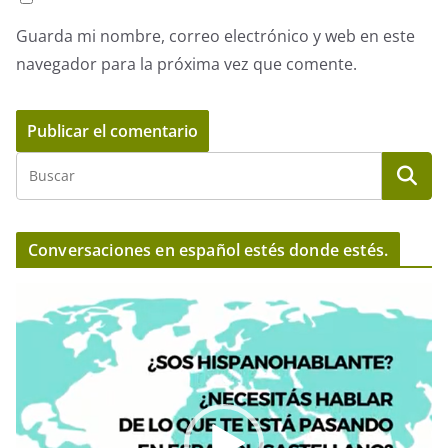
Guarda mi nombre, correo electrónico y web en este
navegador para la próxima vez que comente.
Conversaciones en español estés donde estés.
R
e
p
r
o
d
u