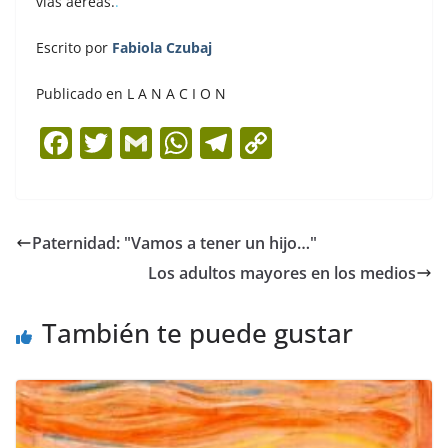
vías aéreas.
.
Escrito por
Fabiola Czubaj
Publicado en L A N A C I O N
F
T
G
W
T
C
a
w
m
h
el
o
c
itt
ai
at
e
p
e
er
l
s
gr
y
Paternidad: "Vamos a tener un hijo…"
b
A
a
Li
Los adultos mayores en los medios
o
p
m
n
o
p
k
También te puede gustar
k