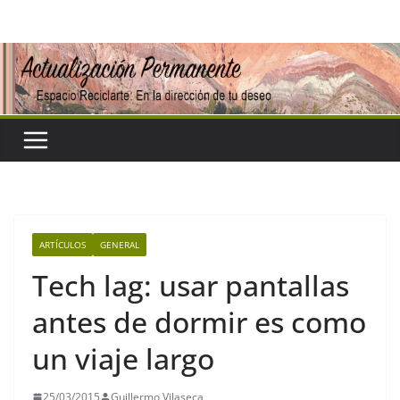
Saltar
al
contenido
ARTÍCULOS
GENERAL
Tech lag: usar pantallas
antes de dormir es como
un viaje largo
25/03/2015
Guillermo Vilaseca