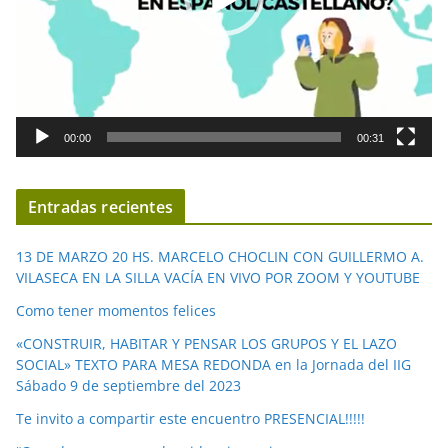
c
t
o
r
d
00:00
00:31
e
v
í
Entradas recientes
d
e
13 DE MARZO 20 HS. MARCELO CHOCLIN CON GUILLERMO A.
o
VILASECA EN LA SILLA VACÍA EN VIVO POR ZOOM Y YOUTUBE
Como tener momentos felices
«CONSTRUIR, HABITAR Y PENSAR LOS GRUPOS Y EL LAZO
SOCIAL» TEXTO PARA MESA REDONDA en la Jornada del IIG
Sábado 9 de septiembre del 2023
Te invito a compartir este encuentro PRESENCIAL!!!!!