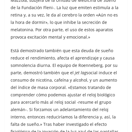
Mazzola, subjefa de la Unidad de Medicina de Sueño
de la Fundación Fleni-. La luz que emiten estimula a la
retina y, a su vez, le da al cerebro la orden «Aún no es
la hora de dormir», lo que inhibe la secreción de
melatonina. Por otra parte, el uso de estos aparatos
provoca excitación mental y emocional.»
Está demostrado también que esta deuda de sueño
reduce el rendimiento, afecta el aprendizaje y causa
somnolencia diurna. El equipo de Roenneberg, por su
parte, demostró también que el
jet lag
social induce el
consumo de nicotina, cafeína y alcohol, y un aumento
del índice de masa corporal. «Estamos tratando de
comprender cómo podemos ajustar el reloj biológico
para acercarlo más al reloj social -resume el grupo
alemán-. Si forzamos un adelantamiento del reloj
interno, entonces reduciríamos la diferencia y, así, la
falta de sueño.» Tras haber investigado el efecto
fisiológico de la invasión de la luz azul de las pantallas