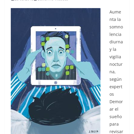
Aume
nta la
somno
lencia
diurna
y la
vigilia
noctur
na,
según
expert
os
Demor
ar el
sueño
para
revisar