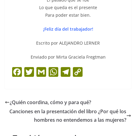
Lo que queda es el presente
Para poder estar bien.
¡Feliz día del trabajador!
Escrito por ALEJANDRO LERNER
Enviado por Mirta Graciela Fregtman
F
T
G
W
T
C
a
w
m
h
el
o
c
itt
ai
at
e
p
e
er
l
s
gr
y
¿Quién coordina, cómo y para qué?
b
A
a
Li
Canciones en la presentación del libro ¿Por qué los
o
p
m
n
hombres no entendemos a las mujeres?
o
p
k