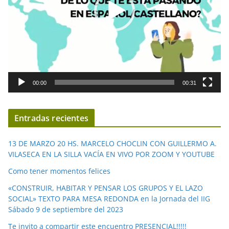
u
c
t
o
r
d
00:00
00:31
e
v
í
Entradas recientes
d
e
13 DE MARZO 20 HS. MARCELO CHOCLIN CON GUILLERMO A.
o
VILASECA EN LA SILLA VACÍA EN VIVO POR ZOOM Y YOUTUBE
Como tener momentos felices
«CONSTRUIR, HABITAR Y PENSAR LOS GRUPOS Y EL LAZO
SOCIAL» TEXTO PARA MESA REDONDA en la Jornada del IIG
Sábado 9 de septiembre del 2023
Te invito a compartir este encuentro PRESENCIAL!!!!!