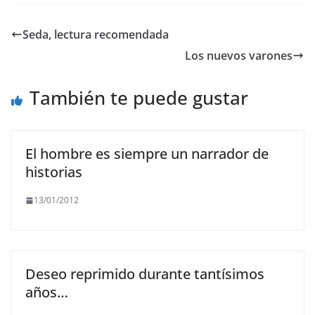
c
itt
ai
at
e
p
e
er
l
s
gr
y
Seda, lectura recomendada
b
A
a
Li
Los nuevos varones
o
p
m
n
o
p
k
También te puede gustar
k
El hombre es siempre un narrador de
historias
13/01/2012
Deseo reprimido durante tantísimos
años…