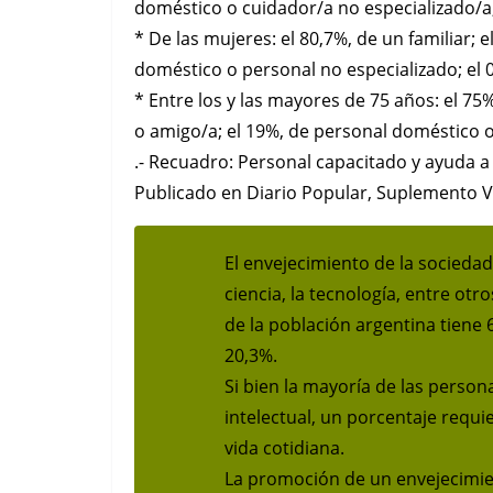
doméstico o cuidador/a no especializado/a;
* De las mujeres: el 80,7%, de un familiar; e
doméstico o personal no especializado; el 
* Entre los y las mayores de 75 años: el 75%
o amigo/a; el 19%, de personal doméstico o 
.- Recuadro: Personal capacitado y ayuda a 
Publicado en Diario Popular, Suplemento 
El envejecimiento de la sociedad 
ciencia, la tecnología, entre otr
de la población argentina tiene 
20,3%.
Si bien la mayoría de las person
intelectual, un porcentaje requie
vida cotidiana.
La promoción de un envejecimien