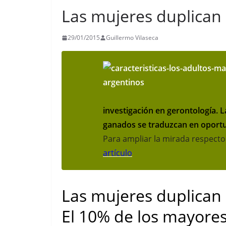
Las mujeres duplican 
29/01/2015
Guillermo Vilaseca
investigación en gerontología. L
ganados se traduzcan en oport
Para ampliar la mirada respecto
artículo
Las mujeres duplican 
El 10% de los mayore