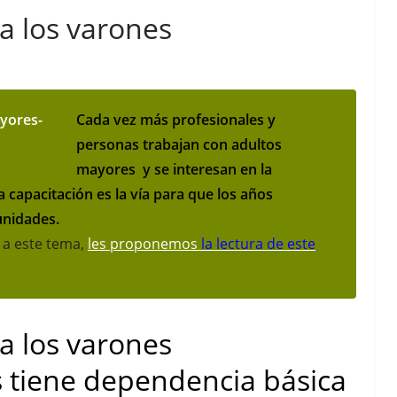
a los varones
Cada vez más profesionales y
personas trabajan con adultos
mayores y se interesan en la
a capacitación es la vía para que los años
unidades.
 a este tema,
les proponemos
la
lectura de este
a los varones
s tiene dependencia básica