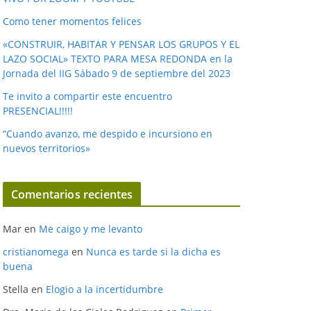
v
í
Como tener momentos felices
d
«CONSTRUIR, HABITAR Y PENSAR LOS GRUPOS Y EL
e
LAZO SOCIAL» TEXTO PARA MESA REDONDA en la
o
Jornada del IIG Sábado 9 de septiembre del 2023
Te invito a compartir este encuentro
PRESENCIAL!!!!!
“Cuando avanzo, me despido e incursiono en
nuevos territorios»
Comentarios recientes
Mar
en
Me caigo y me levanto
cristianomega
en
Nunca es tarde si la dicha es
buena
Stella
en
Elogio a la incertidumbre