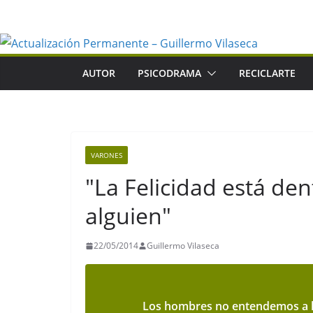
Saltar
al
contenido
AUTOR
PSICODRAMA
RECICLARTE
VARONES
"La Felicidad está den
alguien"
22/05/2014
Guillermo Vilaseca
Los hombres no entendemos a l