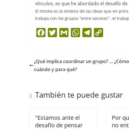
vínculos, es que he abordado el desafío de 
El mismo es la síntesis de las ideas que en princ
trabajo con los grupos “entre varones” , el trabaj
F
T
G
W
T
C
a
w
m
h
el
o
c
itt
ai
at
e
p
e
er
l
s
gr
y
¿Qué implica coordinar un grupo? … ¿Cómo
b
A
a
Li
cuándo y para qué?
o
p
m
n
o
p
k
También te puede gustar
k
"Estamos ante el
Por q
desafío de pensar
no en