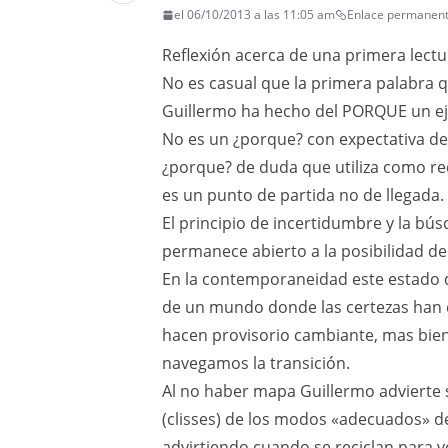
el 06/10/2013 a las 11:05 am
Enlace permanen
Reflexión acerca de una primera lectur
No es casual que la primera palabra q
Guillermo ha hecho del PORQUE un eje
No es un ¿porque? con expectativa de 
¿porque? de duda que utiliza como r
es un punto de partida no de llegada.
El principio de incertidumbre y la bú
permanece abierto a la posibilidad d
En la contemporaneidad este estado d
de un mundo donde las certezas han c
hacen provisorio cambiante, mas bi
navegamos la transición.
Al no haber mapa Guillermo advierte
(clisses) de los modos «adecuados» 
advirtiendo cuando se reciclan para 