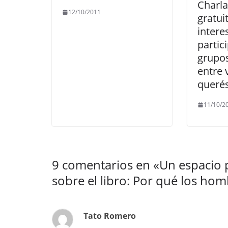
Charla
12/10/2011
gratui
intere
partic
grupos
entre 
querés
11/10/2
9 comentarios en «
Un espacio 
sobre el libro: Por qué los ho
Tato Romero