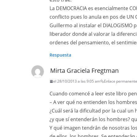
La DEMOCRACIA es esencialmente CONF
conflicto pues lo anula en pos de UN
Guillermo al instalar el DIALOGISMO
liberador donde al valorar la diferenc
ordenes del pensamiento, el sentimien
Respuesta
Mirta Graciela Fregtman
el 28/10/2013 a las 9:05 am
Enlace permanent
Cuando comencé a leer este libro pen
– A ver qué no entienden los hombres
¿Cuál será la dificultad por la cual
¿y que sí entenderán los hombres? q
Y qué imagen tendrán de nosotras lo
de ellos, los hombres, Se entenderán