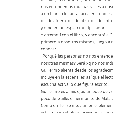
nos entendemos muchas veces a nosot
a un blanco le tanta tarea enetender 
desde afuera, desde otro, desde enfr
¡como en un espejo multiplicador!…
Y arremetí con el libro, y encontré a 
primero a nosotros mismos, luego a 
conocer.
¿Porqué las personas no nos entende
nosotras mismas? Será xq no nos i
Guillermo alienta desde los agradecim
incluye en la escena; es así que el le
escucha activa lo que figura escrito.
Guillermo es a mis ojos un poco de vs 
poco de Guille, el hermanito de Mafal
Como en Tell se mezclan en él elemento
estrategias rebeldes, novedosas, inno