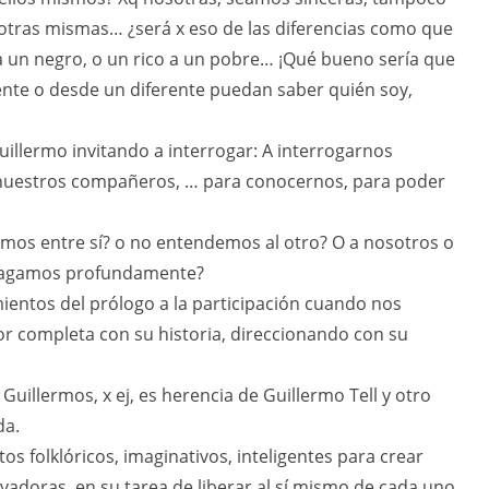
ras mismas… ¿será x eso de las diferencias como que
a un negro, o un rico a un pobre… ¡Qué bueno sería que
ente o desde un diferente puedan saber quién soy,
Guillermo invitando a interrogar: A interrogarnos
nuestros compañeros, … para conocernos, para poder
mos entre sí? o no entendemos al otro? O a nosotros o
ndagamos profundamente?
ientos del prólogo a la participación cuando nos
ctor completa con su historia, direccionando con su
Guillermos, x ej, es herencia de Guillermo Tell y otro
da.
s folklóricos, imaginativos, inteligentes para crear
vadoras, en su tarea de liberar al sí mismo de cada uno,