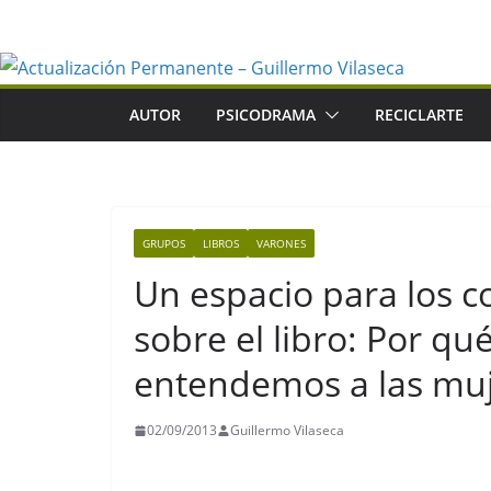
Saltar
al
contenido
AUTOR
PSICODRAMA
RECICLARTE
GRUPOS
LIBROS
VARONES
Un espacio para los c
sobre el libro: Por q
entendemos a las mu
02/09/2013
Guillermo Vilaseca