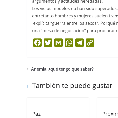
argumentos y actitudes heredadas.
Los viejos modelos no han sido superados,
entretanto hombres y mujeres suelen tra
explícita “guerra entre los sexos”. Porqué
una “mesa de negociación” para procurar e
F
T
G
W
T
C
a
w
m
h
el
o
c
itt
ai
at
e
p
e
er
l
s
gr
y
Anemia, ¿qué tengo que saber?
b
A
a
Li
o
p
m
n
También te puede gustar
o
p
k
k
Paz
Próxim