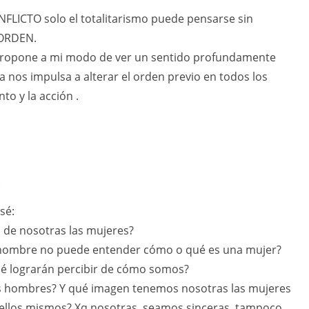
LICTO solo el totalitarismo puede pensarse sin
 ORDEN.
 propone a mi modo de ver un sentido profundamente
ia nos impulsa a alterar el orden previo en todos los
to y la acción .
e
sé:
 de nosotras las mujeres?
 un hombre no puede entender cómo o qué es una mujer?
ué lograrán percibir de cómo somos?
s hombres? Y qué imagen tenemos nosotras las mujeres
 ellos mismos? Xq nosotras, seamos sinceras, tampoco